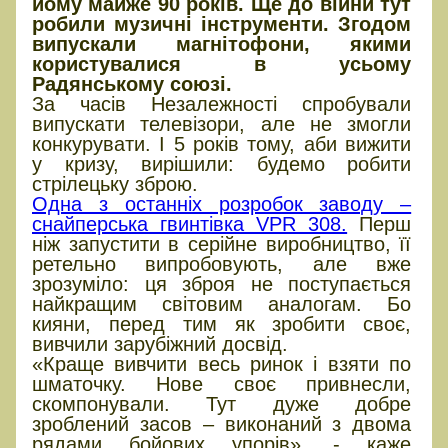
йому майже 90 років. Ще до війни тут
робили музичні інструменти. Згодом
випускали магнітофони, якими
користувалися в усьому
Радянському союзі.
За часів Незалежності спробували
випускати телевізори, але не змогли
конкурувати. І 5 років тому, аби вижити
у кризу, вирішили: будемо робити
стрілецьку зброю.
Одна з останніх розробок заводу –
снайперська гвинтівка VPR 308.
Перш
ніж запустити в серійне виробництво, її
ретельно випробовують, але вже
зрозуміло: ця зброя не поступається
найкращим світовим аналогам. Бо
кияни, перед тим як зробити своє,
вивчили зарубіжний досвід.
«Краще вивчити весь ринок і взяти по
шматочку. Нове своє привнесли,
скомпонували. Тут дуже добре
зроблений засов – виконаний з двома
рядами бойових упорів», - каже