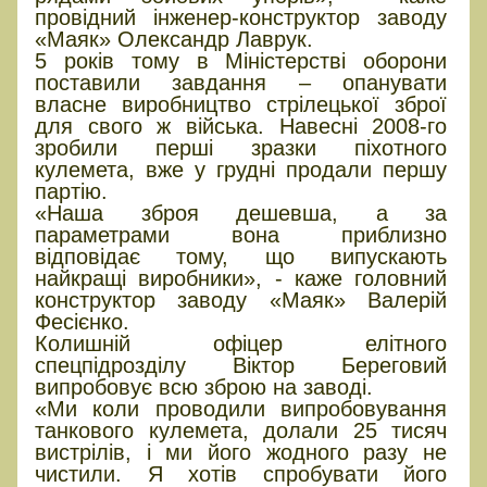
провідний інженер-конструктор заводу
«Маяк» Олександр Лаврук.
5 років тому в Міністерстві оборони
поставили завдання – опанувати
власне виробництво стрілецької зброї
для свого ж війська. Навесні 2008-го
зробили перші зразки піхотного
кулемета, вже у грудні продали першу
партію.
«Наша зброя дешевша, а за
параметрами вона приблизно
відповідає тому, що випускають
найкращі виробники», - каже головний
конструктор заводу «Маяк» Валерій
Фесієнко.
Колишній офіцер елітного
спецпідрозділу Віктор Береговий
випробовує всю зброю на заводі.
«Ми коли проводили випробовування
танкового кулемета, долали 25 тисяч
вистрілів, і ми його жодного разу не
чистили. Я хотів спробувати його