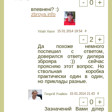
-
0
+
впевнені? :)
zbroya.info
15.01.2014 19:54
#
Vitalii Vasin
-
2
+
Да похоже немного
поспешил с ответом,
доверился ответу дилера
зброяра :)) сейчас
проясняю этот вопрос. Но
ствольная коробка
практически один в один,
но приклады разные.
15.01.2014 21:43
#
Георгій Учайкін
-
0
+
Зазначений Вами ділер