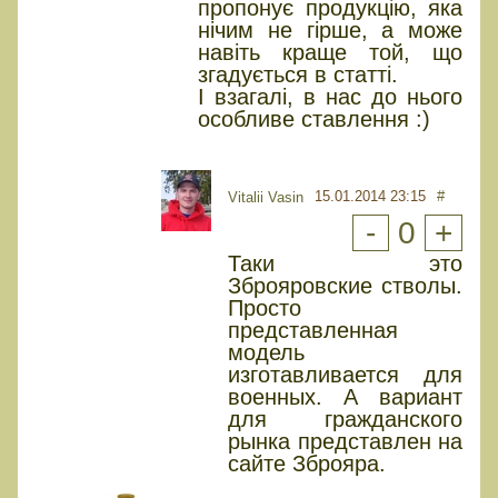
пропонує продукцію, яка
нічим не гірше, а може
навіть краще той, що
згадується в статті.
І взагалі, в нас до нього
особливе ставлення :)
15.01.2014 23:15
#
Vitalii Vasin
-
0
+
Таки это
Зброяровские стволы.
Просто
представленная
модель
изготавливается для
военных. А вариант
для гражданского
рынка представлен на
сайте Зброяра.