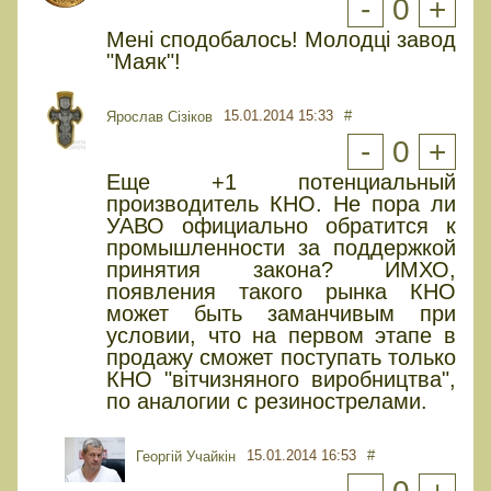
-
0
+
Мені сподобалось! Молодці завод
"Маяк"!
15.01.2014 15:33
#
Ярослав Сізіков
-
0
+
Еще +1 потенциальный
производитель КНО. Не пора ли
УАВО официально обратится к
промышленности за поддержкой
принятия закона? ИМХО,
появления такого рынка КНО
может быть заманчивым при
условии, что на первом этапе в
продажу сможет поступать только
КНО "вітчизняного виробництва",
по аналогии с резинострелами.
15.01.2014 16:53
#
Георгій Учайкін