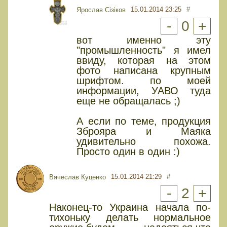
15.01.2014 23:25
#
Ярослав Сізіков
-
0
+
вот именно эту
"промышленность" я имел
ввиду, которая на этом
фото написана крупным
шрифтом. по моей
информации, УАВО туда
еще не обращалась ;)
А если по теме, продукция
Зброяра и Маяка
удивительно похожа.
Просто один в один :)
15.01.2014 21:29
#
Вячеслав Куценко
-
2
+
Наконец-то Украина начала по-
тихоньку делать нормальное