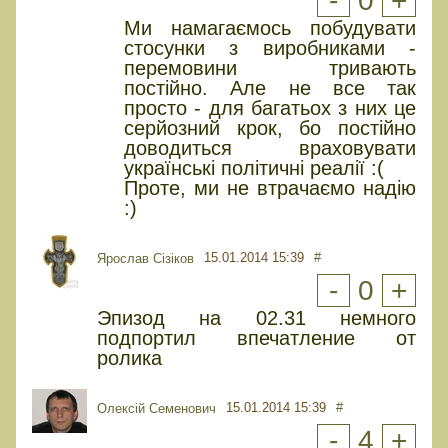
-
0
+
Ми намагаємось побудувати
стосунки з виробниками -
перемовини тривають
постійно. Але не все так
просто - для багатьох з них це
серйозний крок, бо постійно
доводиться враховувати
українські політичні реалії :(
Проте, ми не втрачаємо надію
:)
15.01.2014 15:39
#
Ярослав Сізіков
-
0
+
Эпизод на 02.31 немного
подпортил впечатление от
ролика
15.01.2014 15:39
#
Олексій Семенович
-
4
+