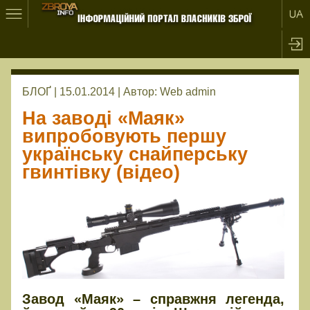
БЛОҐ | 15.01.2014 |
Автор:
Web admin
На заводі «Маяк»
випробовують першу
українську снайперську
гвинтівку (відео)
Завод «Маяк» – справжня легенда,