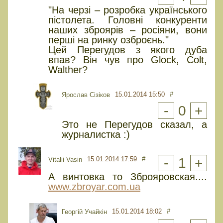
"На черзі – розробка українського
пістолета. Головні конкуренти
наших зброярів – росіяни, вони
перші на ринку озброєнь."
Цей Перегудов з якого дуба
впав? Він чув про Glock, Colt,
Walther?
15.01.2014 15:50
#
Ярослав Сізіков
-
0
+
Это не Перегудов сказал, а
журналистка :)
15.01.2014 17:59
#
-
1
+
Vitalii Vasin
А винтовка то Зброяровская....
www.zbroyar.com.ua
15.01.2014 18:02
#
Георгій Учайкін