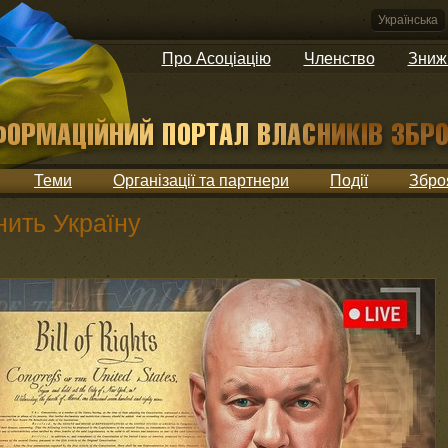
Українська
Про Асоціацію
Членство
Зниж
Теми
Організації та партнери
Події
Збро
нить Україну