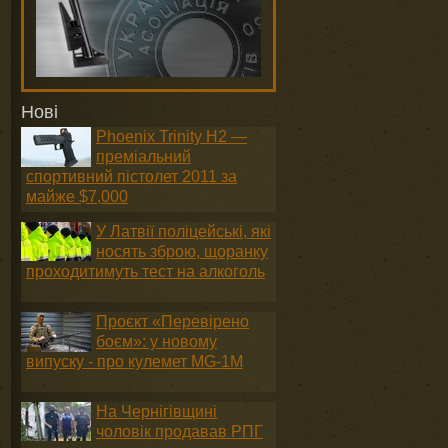
Нові
Phoenix Trinity H2 —
преміальний
спортивний пістолет 2011 за
майже $7,000
У Латвії поліцейські, які
носять зброю, щоранку
проходитимуть тест на алкоголь
Проєкт «Перевірено
боєм»: у новому
випуску - про кулемет MG-1М
На Чернігівщині
чоловік продавав РПГ