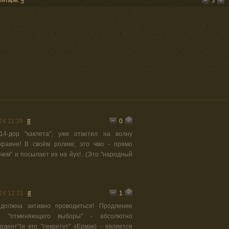
ентарів:
4
3
0
24 11:39
#
14-дор "каклета", уже ответил на волну
раине! В своём ролике, это чмо - прямо
чем" и посылает их на йух!...(Это "народный
1
24 12:21
#
должна активно проводиться! Продление
бы "отменяющего выборы" - абсолютно
дент"(и его "секретут" хЕрмак) - является