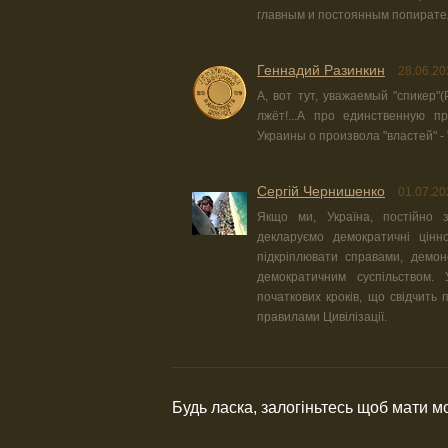
главным и постоянным попирател
Геннадий Разинкин
28.06.20
А, вот тут, уважаемый "спикер"
лжёт!...А про единственную 
Украины о произвола "властей" - "
Сергій Чернишенко
01.07.20
Якщо ми, Україна, постійно 
декларуємо демократичні цінн
підкріплювати справами, демон
демократичним суспільством.
початкових кроків, що свідчить п
правилами Цивілізації.
Будь ласка, залогіньтесь щоб мати 