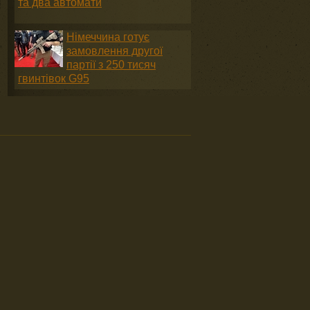
та два автомати
Німеччина готує
замовлення другої
партії з 250 тисяч
гвинтівок G95