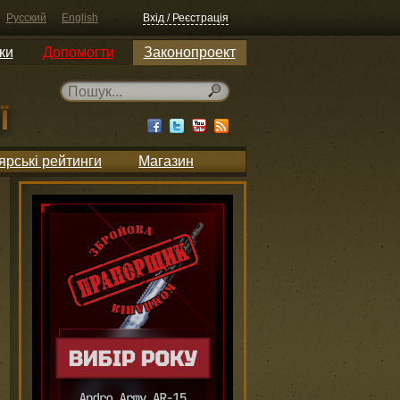
Русский
English
Вхід / Реєстрація
ки
Допомогти
Законопроект
ярські рейтинги
Магазин