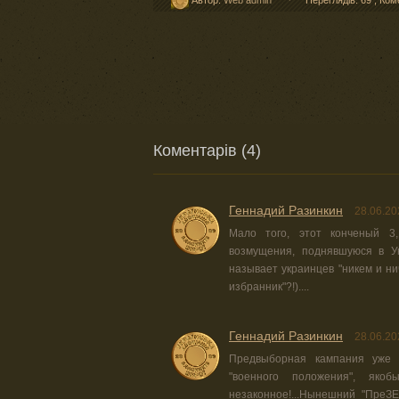
Автор:
Web admin
Переглядів: 69
,
Ком
Коментарів (4)
Геннадий Разинкин
28.06.20
Мало того, этот конченый 3,
возмущения, поднявшуюся в Ук
называет украинцев "никем и ни
избранник"?!)....
Геннадий Разинкин
28.06.20
Предвыборная кампания уже 
"военного положения", яко
незаконное!...Нынешний "ПреЗЕр