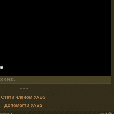
ĐĐ ĐĐĐĐŁ
* * *
Стати членом УАВЗ
Допомогти УАВЗ