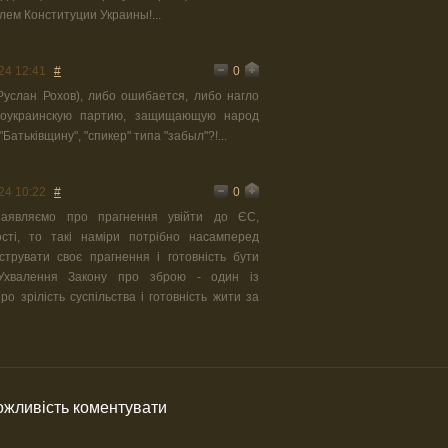
ем Конституции Украины!...
0
24 12:41
#
(Руслан Рохов), либо ошибается, либо нагло
проукраинскую партию, защищающую народ
Батьківщину", "спикер" типа "забыл"?!...
0
24 10:22
#
заявляємо про прагнення увійти до ЄС,
ості, то такі наміри потрібно насамперед
струвати своє прагнення і готовність бути
 Ухвалення Закону про зброю - один із
ро зрілість суспільства і готовність жити за
можливість коментувати