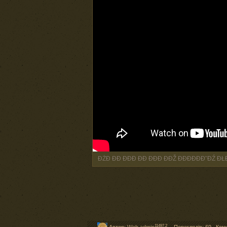
ĐŻĐ ĐĐ ĐĐĐ ĐĐ ĐĐĐ ĐĐŽ ĐĐĐĐĐĐ˘ĐŹ ĐŁ
11497,2