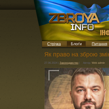
Стрічка
Блоґи
Питання
Як право на зброю змі
27.06.2024
|
Законодавство
|
Автор:
Web admin