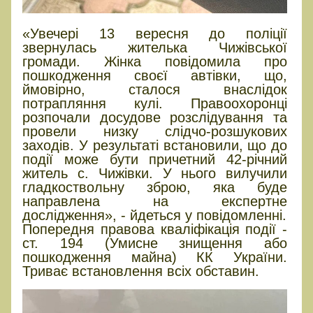
«Увечері 13 вересня до поліції
звернулась жителька Чижівської
громади. Жінка повідомила про
пошкодження своєї автівки, що,
ймовірно, сталося внаслідок
потрапляння кулі. Правоохоронці
розпочали досудове розслідування та
провели низку слідчо-розшукових
заходів. У результаті встановили, що до
події може бути причетний 42-річний
житель с. Чижівки. У нього вилучили
гладкоствольну зброю, яка буде
направлена на експертне
дослідження», - йдеться у повідомленні.
Попередня правова кваліфікація події -
ст. 194 (Умисне знищення або
пошкодження майна) КК України.
Триває встановлення всіх обставин.