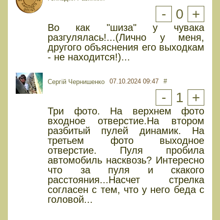
-
0
+
Во как "шиза" у чувака
разгулялась!...(Лично у меня,
другого объяснения его выходкам
- не находится!)...
07.10.2024 09:47
#
Сергій Чернишенко
-
1
+
Три фото. На верхнем фото
входное отверстие.На втором
разбитый пулей динамик. На
третьем фото выходное
отверстие. Пуля пробила
автомобиль насквозь? Интересно
что за пуля и скакого
расстояния...Насчет стрелка
согласен с тем, что у него беда с
головой...