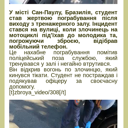
У місті Сан-Паулу, Бразилія, студент
став жертвою пограбування після
виходу з тренажерного залу. Інцидент
стався на вулиці, коли злочинець на
мотоциклі під'їхав до молодика та,
погрожуючи зброєю, відібрав
мобільний телефон.
Це нахабне пограбування помітив
поліцейський поза службою, який
тренувався у залі і негайно втрутився.
Він відкрив вогонь по злочинцю, який
кинувся тікати. Студент не постраждав і
подякував офіцеру за своєчасну
допомогу.
[t]zbroya_video/308[/t]