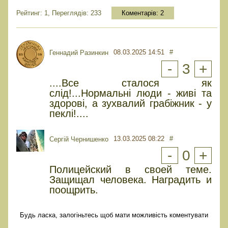
Рейтинг: 1, Переглядів: 233
Коментарів:
2
08.03.2025 14:51
#
Геннадий Разинкин
-
3
+
....Все сталося як
слід!...Нормальні люди - живі та
здорові, а зухвалий грабіжник - у
пеклі!....
13.03.2025 08:22
#
Сергій Чернишенко
-
0
+
Полицейский в своей теме.
Защищал человека. Наградить и
поощрить.
Будь ласка, залогіньтесь щоб мати можливість коментувати