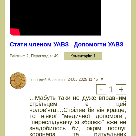
Стати членом УАВЗ
Допомогти УАВЗ
Рейтинг: 2, Переглядів: 49
Коментарів:
1
24.03.2025 11:46
#
Геннадий Разинкин
-
1
+
...Мабуть таки не дуже вправним
стрільцем є цей
чолов'яга!...Стріляв би він краще,
то ніякої "медичної допомоги",
"переслідувачу зі зброєю" вже не
знадобилось би, окрім послуг
коронера, та ритуальних