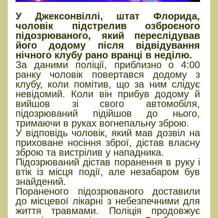
У Джексонвіллі, штат Флорида,
чоловік підстрелив озброєного
підозрюваного, який переслідував
його додому після відвідування
нічного клубу рано вранці в неділю.
За даними поліції, приблизно о 4:00
ранку чоловік повертався додому з
клубу, коли помітив, що за ним слідує
невідомий. Коли він прибув додому й
вийшов зі свого автомобіля,
підозрюваний підійшов до нього,
тримаючи в руках вогнепальну зброю.
У відповідь чоловік, який мав дозвіл на
приховане носіння зброї, дістав власну
зброю та вистрілив у нападника.
Підозрюваний дістав поранення в руку і
втік із місця події, але незабаром був
знайдений.
Пораненого підозрюваного доставили
до місцевої лікарні з небезпечними для
життя травмами. Поліція продовжує