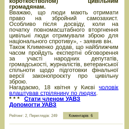
короткостволом) цивільним
громадянам.
Вважаю, що люди мають отримати
право на збройний самозахист.
Особливо після досвіду, коли на
початку повномасштабного вторгнення
цивільні люди отримували зброю для
національного спротиву», - заявив він.
Також Клименко додав, що найближчим
часом пройдуть експертні обговорення
за участі народних депутатів,
громадськості, журналістів, ветеранської
спільноти щодо підготовки фінальної
версії законопроєкту про цивільну
зброю.
Нагадаємо, 18 квітня у Києві
чоловік
влаштував стрілянину по людях
.
* * *
Стати членом УАВЗ
Допомогти УАВЗ
Рейтинг: 2, Переглядів: 249
Коментарів:
6