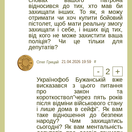
відносився до тих, хто мав би
захищати інших. То як, я можу
отримати чи хоч купити бойовий
пістолет, щоб мати реальну змогу
захищати і себе, і інших від тих,
від кого не може захистити ваша
поліція? Чи це тільки для
депутатів?
21.04.2026 19:59
#
Олег Грицай
-
2
+
Українофоб Бужанській вже
висказався з цього питання
про закон та
короткоствол"через пять років
після відміни військового стану
і лише дома в сейфі". Як вам
таке відношення до безпеки
народу? Чим захищатись
сьогодні? Як вам ментальність