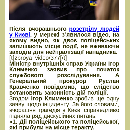
Після вчорашнього
розстрілу людей
у Києві
, у мережі з’явилося відео, на
якому видно, як двоє поліцейських
залишають місце події, не вживаючи
заходів для нейтралізації нападника.
[t]zbroya_video/377[/t]
Міністр внутрішніх справ України Ігор
Клименко заявив про початок
службового розслідування. А
Генеральний прокурор Руслан
Кравченко повідомив, що слідство
встановить законність дій поліції.
Згодом
Ігор Клименко
зробив ще одну
заяву щодо інциденту. За його словами,
вчорашня трагедія в Києві справедливо
підняла ряд дискусійних питань.
«1. Дії поліцейського та поліцейської,
які прибули на місце теракту.