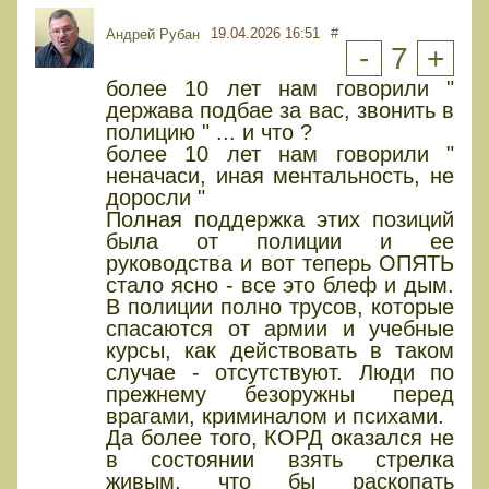
19.04.2026 16:51
#
Андрей Рубан
-
7
+
более 10 лет нам говорили "
держава подбае за вас, звонить в
полицию " ... и что ?
более 10 лет нам говорили "
неначаси, иная ментальность, не
доросли "
Полная поддержка этих позиций
была от полиции и ее
руководства и вот теперь ОПЯТЬ
стало ясно - все это блеф и дым.
В полиции полно трусов, которые
спасаются от армии и учебные
курсы, как действовать в таком
случае - отсутствуют. Люди по
прежнему безоружны перед
врагами, криминалом и психами.
Да более того, КОРД оказался не
в состоянии взять стрелка
живым, что бы раскопать