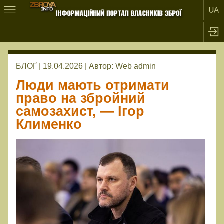
БЛОҐ | 19.04.2026 |
Автор:
Web admin
Люди мають отримати
право на збройний
самозахист, — Ігор
Клименко