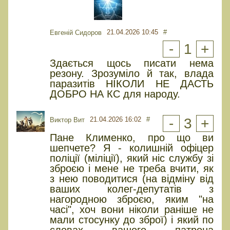
21.04.2026 10:45
#
Евгеній Сидоров
-
1
+
Здається щось писати нема
резону. Зрозуміло й так, влада
паразитів НІКОЛИ НЕ ДАСТЬ
ДОБРО НА КС для народу.
21.04.2026 16:02
#
-
3
+
Виктор Вит
Пане Клименко, про що ви
шепчете? Я - колишній офіцер
поліції (міліції), який ніс службу зі
зброєю і мене не треба вчити, як
з нею поводитися (на відміну від
ваших колег-депутатів з
нагородною зброєю, яким "на
часі", хоч вони ніколи раніше не
мали стосунку до зброї) і який по
словах вашого патрона