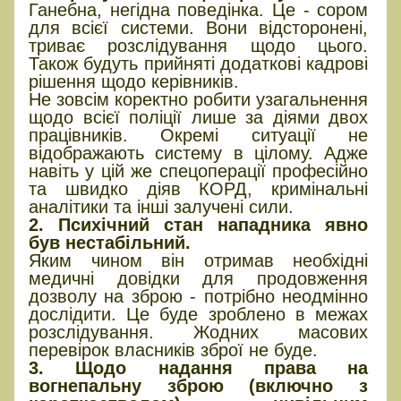
Ганебна, негідна поведінка. Це - сором
для всієї системи. Вони відсторонені,
триває розслідування щодо цього.
Також будуть прийняті додаткові кадрові
рішення щодо керівників.
Не зовсім коректно робити узагальнення
щодо всієї поліції лише за діями двох
працівників. Окремі ситуації не
відображають систему в цілому. Адже
навіть у цій же спецоперації професійно
та швидко діяв КОРД, кримінальні
аналітики та інші залучені сили.
2. Психічний стан нападника явно
був нестабільний.
Яким чином він отримав необхідні
медичні довідки для продовження
дозволу на зброю - потрібно неодмінно
дослідити. Це буде зроблено в межах
розслідування. Жодних масових
перевірок власників зброї не буде.
3. Щодо надання права на
вогнепальну зброю (включно з