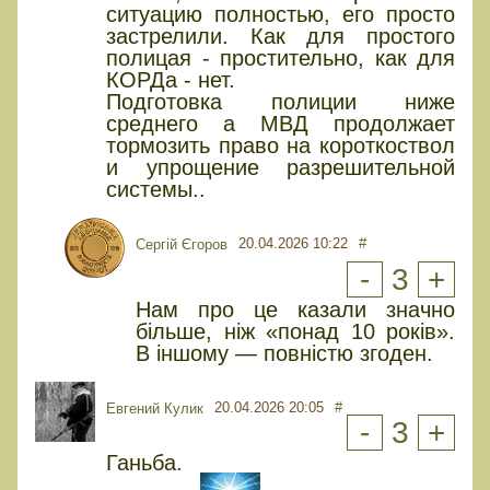
ситуацию полностью, его просто
застрелили. Как для простого
полицая - простительно, как для
КОРДа - нет.
Подготовка полиции ниже
среднего а МВД продолжает
тормозить право на короткоствол
и упрощение разрешительной
системы..
20.04.2026 10:22
#
Сергій Єгоров
-
3
+
Нам про це казали значно
більше, ніж «понад 10 років».
В іншому — повністю згоден.
20.04.2026 20:05
#
Евгений Кулик
-
3
+
Ганьба.