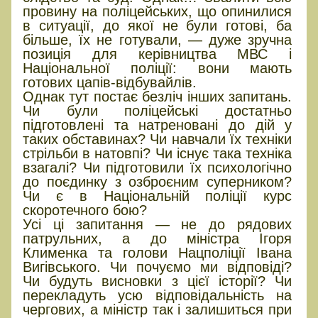
провину на поліцейських, що опинилися
в ситуації, до якої не були готові, ба
більше, їх не готували, — дуже зручна
позиція для керівництва МВС і
Національної поліції: вони мають
готових цапів-відбувайлів.
Однак тут постає безліч інших запитань.
Чи були поліцейські достатньо
підготовлені та натреновані до дій у
таких обставинах? Чи навчали їх техніки
стрільби в натовпі? Чи існує така техніка
взагалі? Чи підготовили їх психологічно
до поєдинку з озброєним суперником?
Чи є в Національній поліції курс
скоротечного бою?
Усі ці запитання — не до рядових
патрульних, а до міністра Ігоря
Клименка та голови Нацполіції Івана
Вигівського. Чи почуємо ми відповіді?
Чи будуть висновки з цієї історії? Чи
перекладуть усю відповідальність на
чергових, а міністр так і залишиться при