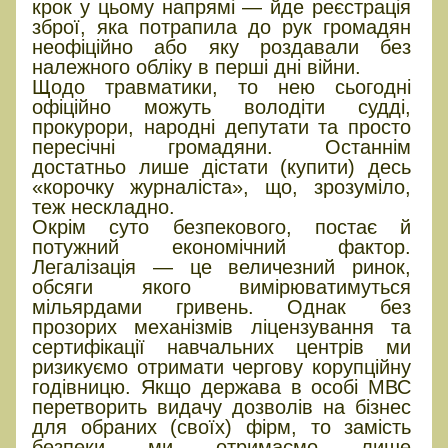
крок у цьому напрямі — йде реєстрація
зброї, яка потрапила до рук громадян
неофіційно або яку роздавали без
належного обліку в перші дні війни.
Щодо травматики, то нею сьогодні
офіційно можуть володіти судді,
прокурори, народні депутати та просто
пересічні громадяни. Останнім
достатньо лише дістати (купити) десь
«корочку журналіста», що, зрозуміло,
теж нескладно.
Окрім суто безпекового, постає й
потужний економічний фактор.
Легалізація — це величезний ринок,
обсяги якого вимірюватимуться
мільярдами гривень. Однак без
прозорих механізмів ліцензування та
сертифікації навчальних центрів ми
ризикуємо отримати чергову корупційну
годівницю. Якщо держава в особі МВС
перетворить видачу дозволів на бізнес
для обраних (своїх) фірм, то замість
безпеки ми отримаємо лише