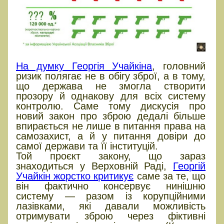
На думку Георгія Учайкіна
, головний
ризик полягає не в обігу зброї, а в тому,
що держава не змогла створити
прозору й однакову для всіх систему
контролю. Саме тому дискусія про
новий закон про зброю дедалі більше
впирається не лише в питання права на
самозахист, а й у питання довіри до
самої держави та її інституцій.
Той проєкт закону, що зараз
знаходиться у Верховній Раді,
Георгій
Учайкін жорстко критикує
саме за те, що
він фактично консервує нинішню
систему — разом із корупційними
лазівками, які давали можливість
отримувати зброю через фіктивні