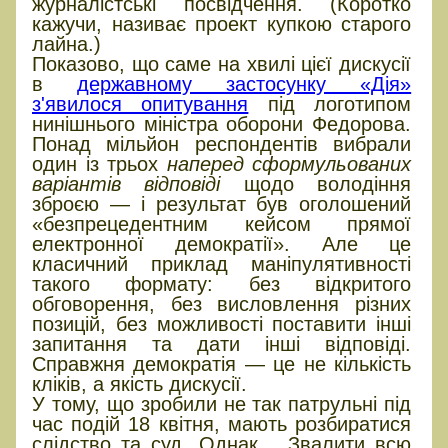
журналістські посвідчення. (Коротко
кажучи, називає проект купкою старого
лайна.)
Показово, що саме на хвилі цієї дискусії
в
державному застосунку «Дія»
з'явилося опитування
під логотипом
нинішнього міністра оборони Федорова.
Понад мільйон респондентів вибрали
один із трьох
наперед сформульованих
варіантів відповіді
щодо володіння
зброєю — і результат був оголошений
«безпрецедентним кейсом прямої
електронної демократії». Але це
класичний приклад маніпулятивності
такого формату: без відкритого
обговорення, без висловлення різних
позицій, без можливості поставити інші
запитання та дати інші відповіді.
Справжня демократія — це не кількість
кліків, а якість дискусії.
У тому, що зробили не так патрульні під
час подій 18 квітня, мають розбиратися
слідство та суд. Однак… Звалити всю