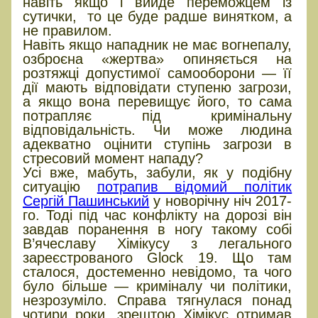
навіть якщо і вийде переможцем із
сутички, то це буде радше винятком, а
не правилом.
Навіть якщо нападник не має вогнепалу,
озброєна «жертва» опиняється на
розтяжці допустимої самооборони — її
дії мають відповідати ступеню загрози,
а якщо вона перевищує його, то сама
потрапляє під кримінальну
відповідальність. Чи може людина
адекватно оцінити ступінь загрози в
стресовий момент нападу?
Усі вже, мабуть, забули, як у подібну
ситуацію
потрапив відомий політик
Сергій Пашинський
у новорічну ніч 2017-
го. Тоді під час конфлікту на дорозі він
завдав поранення в ногу такому собі
В’ячеславу Хімікусу з легального
зареєстрованого Glock 19. Що там
сталося, достеменно невідомо, та чого
було більше — криміналу чи політики,
незрозуміло. Справа тягнулася понад
чотири роки, зрештою Хімікус отримав