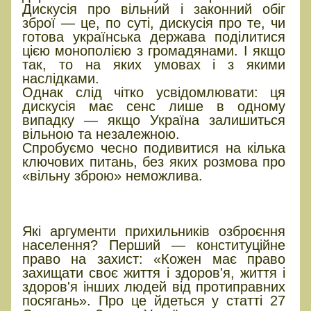
Дискусія про вільний і законний обіг
зброї — це, по суті, дискусія про те, чи
готова українська держава поділитися
цією монополією з громадянами. І якщо
так, то на яких умовах і з якими
наслідками.
Однак слід чітко усвідомлювати: ця
дискусія має сенс лише в одному
випадку — якщо Україна залишиться
вільною та незалежною.
Спробуємо чесно подивитися на кілька
ключових питань, без яких розмова про
«вільну зброю» неможлива.
Чому українці хочуть мати
зброю?
Які аргументи прихильників озброєння
населення? Перший — конституційне
право на захист: «Кожен має право
захищати своє життя і здоров'я, життя і
здоров'я інших людей від протиправних
посягань». Про це йдеться у статті 27