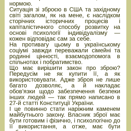
нормою.
Ситуація зі зброєю в США та західному
світі загалом, як на мене, є наслідком
сторічних історичних процесів і
капіталістичного способу розвитку на
основі психології індивідуалізму —
кожен відповідає сам за себе.
На противагу цьому в українському
соціумі завжди переважали сімейні та
родинні цінності, взаємодопомога в
спільнотах і побратимство.
Що має вирішити закон про зброю?
Передусім не як купити її, а як
використовувати. Адже зброя не лише
багато дозволяє, а й накладає
обов’язки щодо забезпечення безпеки
інших людей — так прямо написано в
27-й статті Конституції України.
І це повинно стати наріжним каменем
майбутнього закону. Власник зброї має
бути готовим і фізично, і психологічно до
її використання, а отже, має бути