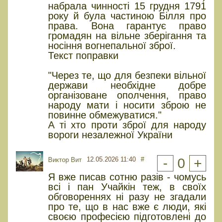
набрала чинності 15 грудня 1791
року й була частиною Білля про
права. Вона гарантує право
громадян на вільне зберігання та
носіння вогнепальної зброї.
Текст поправки
"Через те, що для безпеки вільної
держави необхідне добре
організоване ополчення, право
народу мати і носити зброю не
повинне обмежуватися."
А ті хто проти зброї для народу
вороги незалежної України
12.05.2026 11:40
#
-
0
+
Виктор Вит
Я вже писав сотню разів - чомусь
всі і пан Учайкін теж, в своїх
обговореннях ні разу не згадали
про те, що в нас вже є люди, які
своєю професією підготовлені до