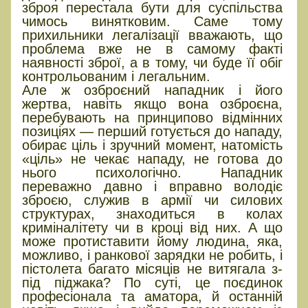
зброя перестала бути для суспільства
чимось винятковим. Саме тому
прихильники легалізації вважають, що
проблема вже не в самому факті
наявності зброї, а в тому, чи буде її обіг
контрольованим і легальним.
Але ж озброєний нападник і його
жертва, навіть якщо вона озброєна,
перебувають на принципово відмінних
позиціях — перший готується до нападу,
обирає ціль і зручний момент, натомість
«ціль» не чекає нападу, не готова до
нього психологічно. Нападник
переважно давно і вправно володіє
зброєю, служив в армії чи силових
структурах, знаходиться в колах
криміналітету чи в кроці від них. А що
може протиставити йому людина, яка,
можливо, і ранкової зарядки не робить, і
пістолета багато місяців не витягала з-
під піджака? По суті, це поєдинок
професіонала та аматора, й останній