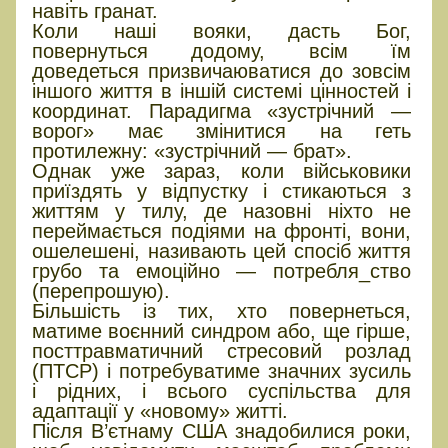
навіть гранат.
Коли наші вояки, дасть Бог,
повернуться додому, всім їм
доведеться призвичаюватися до зовсім
іншого життя в іншій системі цінностей і
координат. Парадигма «зустрічний —
ворог» має змінитися на геть
протилежну: «зустрічний — брат».
Однак уже зараз, коли військовики
приїздять у відпустку і стикаються з
життям у тилу, де назовні ніхто не
переймається подіями на фронті, вони,
ошелешені, називають цей спосіб життя
грубо та емоційно — потребля_ство
(перепрошую).
Більшість із тих, хто повернеться,
матиме воєнний синдром або, ще гірше,
посттравматичний стресовий розлад
(ПТСР) і потребуватиме значних зусиль
і рідних, і всього суспільства для
адаптації у «новому» житті.
Після В’єтнаму США знадобилися роки,