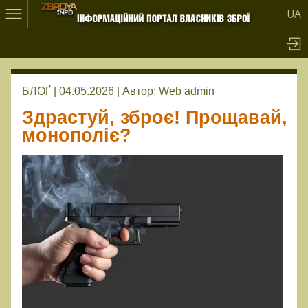
БЛОҐ | 04.05.2026 |
Автор:
Web admin
Здрастуй, зброє! Прощавай,
монополіє?