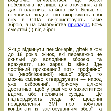
небезпечна не лише для оточення, а й
для її власника та його сім’ї. Більш як
половина людей, що вкорочують собі
віку в США, використовують саме
зброю, а на самогубства
припадає
60%
смертей (!) від зброї.
Чи готове суспільство до зброї
після війни?
Якщо відкинути пенсіонерів, дітей віком
до 18 років, жінок, які переважно не
схильні до володіння зброєю, та
врахувати, що зараз із війни йде
постійний прихований потік трофейної
та (необлікованої) нашої зброї, то
можна сміливо стверджувати — народ
уже озброєний. Причому цілком
достатньо, щоб у разі чого захиститися
вдома або полякати сусіда. Це
підтверджують ледь не щоденні
повідомлення ЗМІ про побутові
конфлікти із застосуванням зброї та