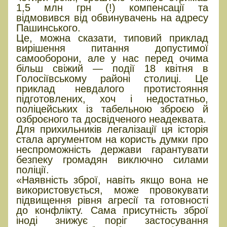
1,5 млн грн (!) компенсації та
відмовився від обвинувачень на адресу
Пашинського.
Це, можна сказати, типовий приклад
вирішення питання допустимої
самооборони, але у нас перед очима
більш свіжий — події 18 квітня в
Голосіївському районі столиці. Це
приклад невдалого протистояння
підготовлених, хоч і недостатньо,
поліцейських із табельною зброєю й
озброєного та досвідченого неадеквата.
Для прихильників легалізації ця історія
стала аргументом на користь думки про
неспроможність держави гарантувати
безпеку громадян виключно силами
поліції.
«Наявність зброї, навіть якщо вона не
використовується, може провокувати
підвищення рівня агресії та готовності
до конфлікту. Сама присутність зброї
іноді знижує поріг застосування