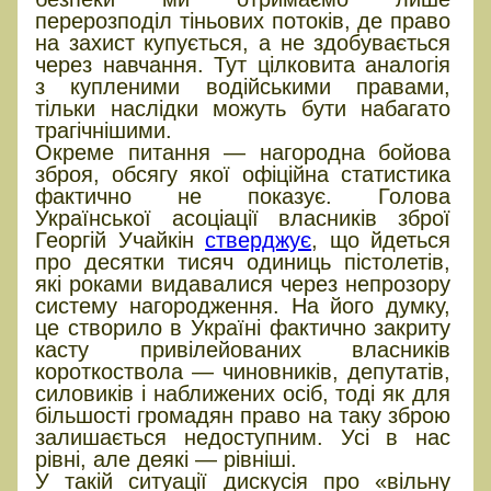
перерозподіл тіньових потоків, де право
на захист купується, а не здобувається
через навчання. Тут цілковита аналогія
з купленими водійськими правами,
тільки наслідки можуть бути набагато
трагічнішими.
Окреме питання — нагородна бойова
зброя, обсягу якої офіційна статистика
фактично не показує. Голова
Української асоціації власників зброї
Георгій Учайкін
стверджує
, що йдеться
про десятки тисяч одиниць пістолетів,
які роками видавалися через непрозору
систему нагородження. На його думку,
це створило в Україні фактично закриту
касту привілейованих власників
короткоствола — чиновників, депутатів,
силовиків і наближених осіб, тоді як для
більшості громадян право на таку зброю
залишається недоступним. Усі в нас
рівні, але деякі — рівніші.
У такій ситуації дискусія про «вільну