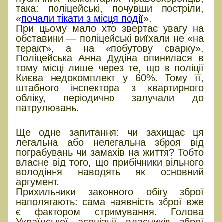
така: поліцейські, почувши постріли,
«
почали тікати з місця події
».
При цьому мало хто звертає увагу на
обставини — поліцейські виїхали не «на
теракт», а на «побутову сварку».
Поліцейська Анна Дудіна опинилася в
тому місці лише через те, що в поліції
Києва недокомплект у 60%. Тому її,
штабного інспектора з квартирного
обліку, періодично залучали до
патрулювань.
Чи справді зброя надає захист?
Ще одне запитання: чи захищає ця
легальна або нелегальна зброя від
пограбувань чи замахів на життя? Тобто
власне від того, що прибічники вільного
володіння наводять як основний
аргумент.
Прихильники законного обігу зброї
наполягають: сама наявність зброї вже
є фактором стримування. Голова
Української асоціації власників зброї