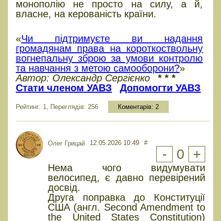
монополію не просто на силу, а й,
власне, на керованість країни.
Опитування
«
Чи підтримуєте ви надання
громадянам права на короткоствольну
вогнепальну зброю за умови контролю
та навчання з метою самооборони?
»
Автор: Олександр Сергієнко
* * *
Стати членом УАВЗ
Допомогти УАВЗ
Рейтинг: 1, Переглядів: 256
Коментарів:
2
12.05.2026 10:49
#
Олег Грицай
-
0
+
Нема чого видумувати
велосипед, є давно перевірений
досвід.
Друга поправка до Конституції
США (англ. Second Amendment to
the United States Constitution)