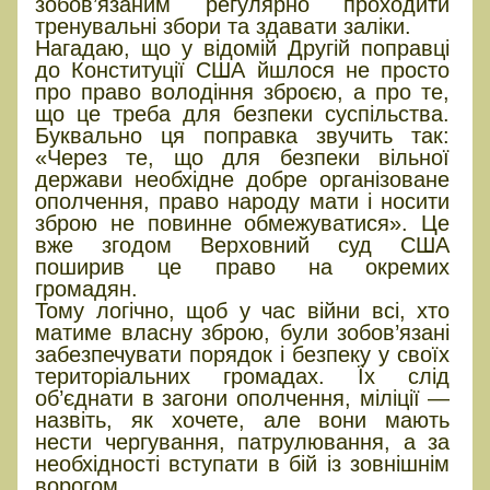
зобов’язаним регулярно проходити
тренувальні збори та здавати заліки.
Нагадаю, що у відомій Другій поправці
до Конституції США йшлося не просто
про право володіння зброєю, а про те,
що це треба для безпеки суспільства.
Буквально ця поправка звучить так:
«Через те, що для безпеки вільної
держави необхідне добре організоване
ополчення, право народу мати і носити
зброю не повинне обмежуватися». Це
вже згодом Верховний суд США
поширив це право на окремих
громадян.
Тому логічно, щоб у час війни всі, хто
матиме власну зброю, були зобов’язані
забезпечувати порядок і безпеку у своїх
територіальних громадах. Їх слід
об’єднати в загони ополчення, міліції —
назвіть, як хочете, але вони мають
нести чергування, патрулювання, а за
необхідності вступати в бій із зовнішнім
ворогом.