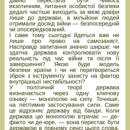
давно перестала бути чимось
екзотичним, питання особистої безпеки
дедалі частіше виходить за межі довіри
лише до держави, а мільйони людей
отримали досвід війни — безпосередній
чи опосередкований.
І саме тому сьогодні йдеться вже не
лише про право на самозахист.
Насправді запитання значно ширше: чи
здатна держава контролювати нову
реальність під час війни та після її
завершення? Якою буде модель
безпеки країни і чи не перетвориться
зброя з інструменту захисту на фактор
внутрішньої нестабільності?
У політичній теорії держава
визначається через одну ключову
ознаку — монополію на силу. Точніше,
на легітимне застосування сили. Саме
це відрізняє державу від банди. Коли
держава цю монополію втрачає — де-
факто чи де-юре, — вона перестає бути
державою в повному сенсі цього слова.