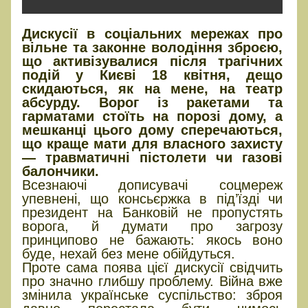
Дискусії в соціальних мережах про
вільне та законне володіння зброєю,
що активізувалися після трагічних
подій у Києві 18 квітня, дещо
скидаються, як на мене, на театр
абсурду. Ворог із ракетами та
гарматами стоїть на порозі дому, а
мешканці цього дому сперечаються,
що краще мати для власного захисту
— травматичні пістолети чи газові
балончики.
Всезнаючі дописувачі соцмереж
упевнені, що консьєржка в під’їзді чи
президент на Банковій не пропустять
ворога, й думати про загрозу
принципово не бажають: якось воно
буде, нехай без мене обійдуться.
Проте сама поява цієї дискусії свідчить
про значно глибшу проблему. Війна вже
змінила українське суспільство: зброя