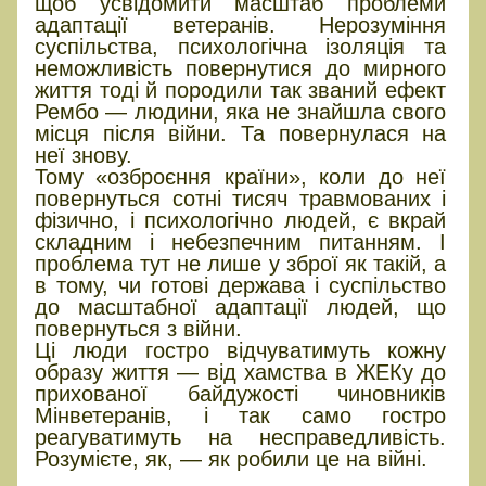
щоб усвідомити масштаб проблеми
адаптації ветеранів. Нерозуміння
суспільства, психологічна ізоляція та
неможливість повернутися до мирного
життя тоді й породили так званий ефект
Рембо — людини, яка не знайшла свого
місця після війни. Та повернулася на
неї знову.
Тому «озброєння країни», коли до неї
повернуться сотні тисяч травмованих і
фізично, і психологічно людей, є вкрай
складним і небезпечним питанням. І
проблема тут не лише у зброї як такій, а
в тому, чи готові держава і суспільство
до масштабної адаптації людей, що
повернуться з війни.
Ці люди гостро відчуватимуть кожну
образу життя — від хамства в ЖЕКу до
прихованої байдужості чиновників
Мінветеранів, і так само гостро
реагуватимуть на несправедливість.
Розумієте, як, — як робили це на війні.
Чи здатна держава