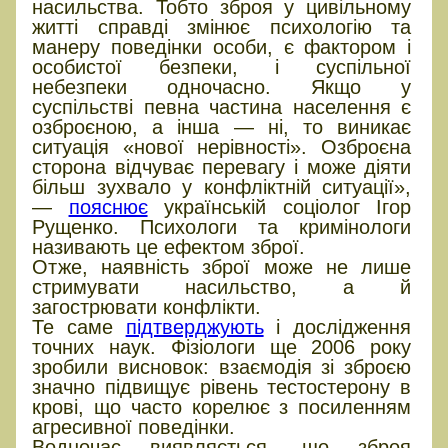
насильства. Тобто зброя у цивільному
житті справді змінює психологію та
манеру поведінки особи, є фактором і
особистої безпеки, і суспільної
небезпеки одночасно. Якщо у
суспільстві певна частина населення є
озброєною, а інша — ні, то виникає
ситуація «нової нерівності». Озброєна
сторона відчуває перевагу і може діяти
більш зухвало у конфліктній ситуації»,
—
пояснює
українській соціолог Ігор
Рущенко. Психологи та кримінологи
називають це ефектом зброї.
Отже, наявність зброї може не лише
стримувати насильство, а й
загострювати конфлікти.
Те саме
підтверджують
і дослідження
точних наук. Фізіологи ще 2006 року
зробили висновок: взаємодія зі зброєю
значно підвищує рівень тестостерону в
крові, що часто корелює з посиленням
агресивної поведінки.
Водночас виявляється, що зброя