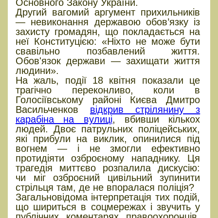
Основного Закону України.
Другий вагомий аргумент прихильників
— невиконання державою обов’язку із
захисту громадян, що покладається на
неї Конституцією: «Ніхто не може бути
свавільно позбавлений життя.
Обов'язок держави — захищати життя
людини».
На жаль, події 18 квітня показали це
трагічно переконливо, коли в
Голосіївському районі Києва Дмитро
Васильченков
відкрив стрілянину з
карабіна на вулиці
, вбивши кількох
людей. Двоє патрульних поліцейських,
які прибули на виклик, опинилися під
вогнем — і не змогли ефективно
протидіяти озброєному нападнику. Ця
трагедія миттєво розпалила дискусію:
чи міг озброєний цивільний зупинити
стрільця там, де не впоралася поліція?
Загальновідома інтерпретація тих подій,
що шириться в соцмережах і звучить у
публічних коментарях правоохоронців,