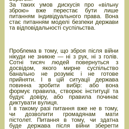
За таких умов дискусія про «вільну
зброю» вже перестає бути лише
питанням індивідуального права. Вона
стає питанням моделі безпеки держави
та відповідальності суспільства.
Що буде, якщо держава нічого
не змінить?
Проблема в тому, що зброя після війни
нікуди не зникне — ні з рук, ні з голів.
Сотні тисяч людей повернуться з
досвідом, якого мирне суспільство
банально не розуміє і не готове
прийняти. І в цій ситуації держава
повинна зробити вибір: або вона
формує правила, створює інституції та
будує довіру, або правила починає
диктувати вулиця.
І в такому разі питання вже не в тому,
чи дозволити громадянам мати
пістолет. Питання в тому, чи здатна
буде держава після війни зберегти