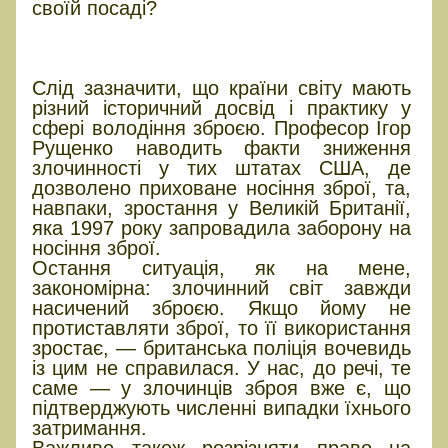
своїй посаді?
Яку модель озброєння може
обрати Україна?
Слід зазначити, що країни світу мають
різний історичний досвід і практику у
сфері володіння зброєю. Професор Ігор
Рущенко наводить факти зниження
злочинності у тих штатах США, де
дозволено приховане носіння зброї, та,
навпаки, зростання у Великій Британії,
яка 1997 року запровадила заборону на
носіння зброї.
Остання ситуація, як на мене,
закономірна: злочинний світ завжди
насичений зброєю. Якщо йому не
протиставляти зброї, то її використання
зростає, — британська поліція вочевидь
із цим не справилася. У нас, до речі, те
саме — у злочинців зброя вже є, що
підтверджують численні випадки їхнього
затримання.
Важливо також розрізняти право на