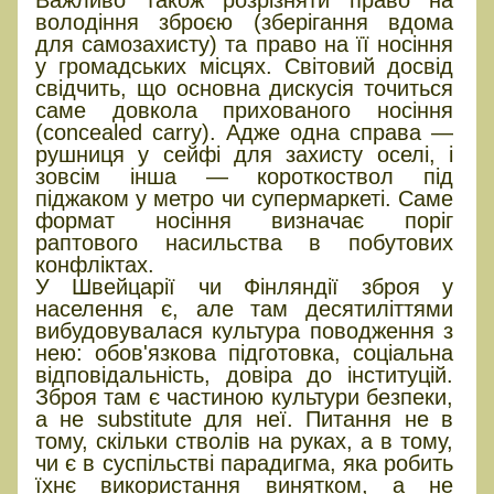
володіння зброєю (зберігання вдома
для самозахисту) та право на її носіння
у громадських місцях. Світовий досвід
свідчить, що основна дискусія точиться
саме довкола прихованого носіння
(concealed carry). Адже одна справа —
рушниця у сейфі для захисту оселі, і
зовсім інша — короткоствол під
піджаком у метро чи супермаркеті. Саме
формат носіння визначає поріг
раптового насильства в побутових
конфліктах.
У Швейцарії чи Фінляндії зброя у
населення є, але там десятиліттями
вибудовувалася культура поводження з
нею: обов'язкова підготовка, соціальна
відповідальність, довіра до інституцій.
Зброя там є частиною культури безпеки,
а не substitute для неї. Питання не в
тому, скільки стволів на руках, а в тому,
чи є в суспільстві парадигма, яка робить
їхнє використання винятком, а не