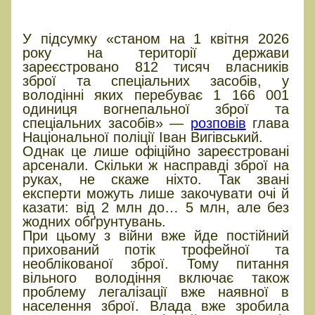
контролювати зброю?
У підсумку «станом на 1 квітня 2026
року на території держави
зареєстровано 812 тисяч власників
зброї та спеціальних засобів, у
володінні яких перебуває 1 166 001
одиниця вогнепальної зброї та
спеціальних засобів» —
розповів
глава
Національної поліції Іван Вигівський.
Однак це лише офіційно зареєстровані
арсенали. Скільки ж насправді зброї на
руках, не скаже ніхто. Так звані
експерти можуть лише закочувати очі й
казати: від 2 млн до… 5 млн, але без
жодних обґрунтувань.
При цьому з війни вже йде постійний
прихований потік трофейної та
необлікованої зброї. Тому питання
вільного володіння включає також
проблему легалізації вже наявної в
населення зброї. Влада вже зробила