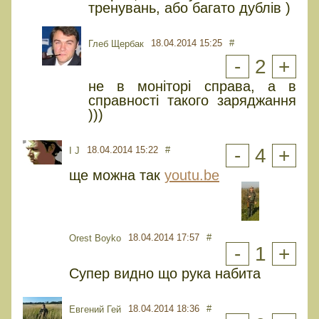
тренувань, або багато дублів )
18.04.2014 15:25
#
Глеб Щербак
-
2
+
не в моніторі справа, а в
справності такого заряджання
)))
18.04.2014 15:22
#
-
4
+
I J
ще можна так
youtu.be
18.04.2014 17:57
#
Orest Boyko
-
1
+
Супер видно що рука набита
18.04.2014 18:36
#
Евгений Гей