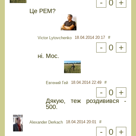
-
0
+
Це РЕМ?
18.04.2014 20:17
#
Victor Lytovchenko
-
0
+
ні. Мос.
18.04.2014 22:49
#
Евгений Гей
-
0
+
Дякую, теж роздивився -
500.
18.04.2014 20:01
#
Alexander Derkach
-
0
+