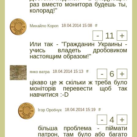
раз вместо монитора будешь ты,
колорад!"
18.04.2014 15:08
#
Михайло Короп
-
11
+
Или так - "Гражданин Украины -
учись владеть дробовиком
настоящим образом!"
18.04.2014 15:13
#
-
6
+
янко ватра
цікаво це ж скільки ж треба було
моніторів перевести щоб так
навчитися :-D
18.04.2014 15:19
#
Ігор Оробчук
-
4
+
більша проблема - піймати
патрон, там було або багато