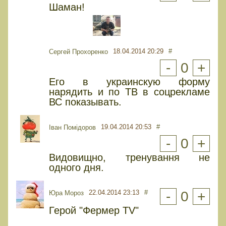
Шаман!
18.04.2014 20:29
#
Сергей Прохоренко
-
0
+
Его в украинскую форму
нарядить и по ТВ в соцрекламе
ВС показывать.
19.04.2014 20:53
#
Іван Помідоров
-
0
+
Видовищно, тренування не
одного дня.
22.04.2014 23:13
#
-
0
+
Юра Мороз
Герой "Фермер TV"