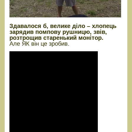
Здавалося б, велике діло – хлопець
зарядив помпову рушницю, звів,
розтрощив старенький монітор.
Але ЯК він це зробив.