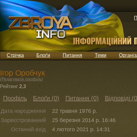
П
Стрічка
Блоґи
Питання
Теми
Організ
Ігор Оробчук
(
Редагувати профіль
)
Рейтинг
2,3
Профіль
Блоґи (0)
Питання (0)
Відповіді (0
Дата народження
22 травня 1976 р.
Зареєстрованний
25 березня 2014 р. 16:46
Останній вхід
4 лютого 2021 р. 14:31