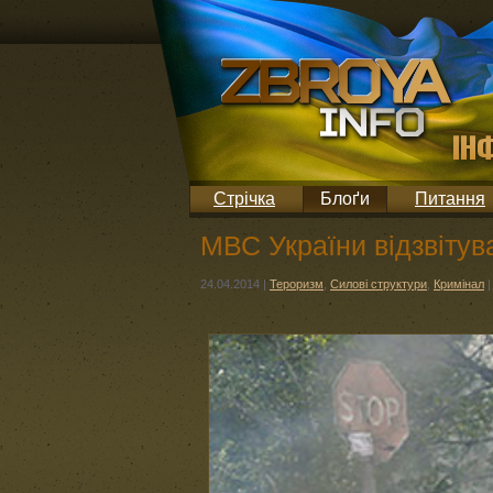
Стрічка
Блоґи
Питання
МВС України відзвітув
24.04.2014
|
Тероризм
,
Силові структури
,
Кримінал