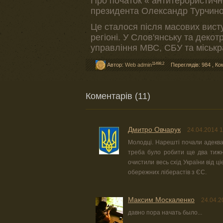
Про початок « антитерористично
президента Олександр Турчинов
Це сталося після масових висту
регіоні. У Слов'янську та декот
управління МВС, СБУ та міськр
11498,2
Автор:
Web admin
Переглядів: 984
,
Ко
Коментарів (11)
Дмитро Овчарук
24.04.2014 1
Молодці. Нарешті почали адеква
треба було робити ще два тижні
очистили весь схід України від ц
обережних ліберастів з ЄС.
Максим Москаленко
24.04.2
давно пора начать было...