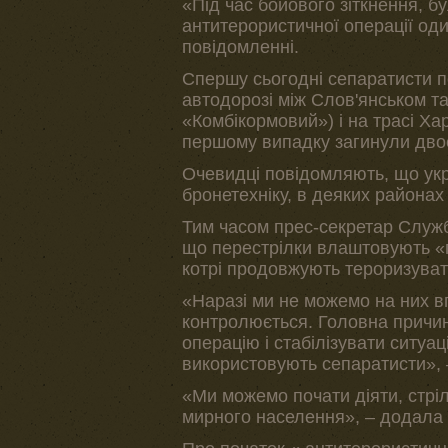
«Під час бойового зіткнення, б
антитерористичної операції од
повідомленні.
Спершу сьогодні сепаратисти п
автодорозі між Слов'янськом т
«Комбікормовий») і на трасі Ха
першому випадку загинули двоє 
Очевидці повідомляють, що укра
бронетехніку, в деяких районах
Тим часом прес-секретар Служ
що перестрілки влаштовують «г
котрі продовжують тероризуват
«Наразі ми не можемо на них вп
контролюється. Головна причи
операцію і стабілізувати ситуа
використовують сепаратисти», 
«Ми можемо почати діяти, стрі
мирного населення», – додала 