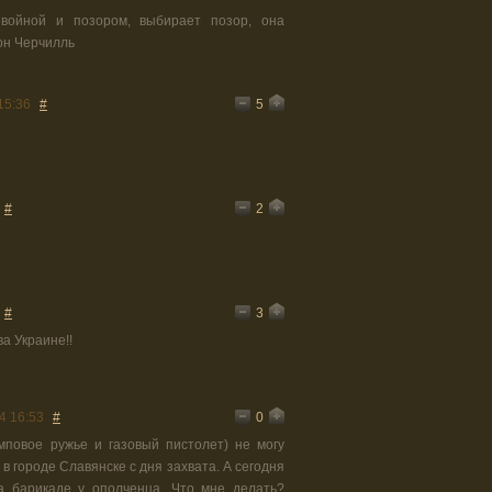
войной и позором, выбирает позор, она
тон Черчилль
5
15:36
#
2
#
3
#
а Украине!!
0
4 16:53
#
мповое ружье и газовый пистолет) не могу
 в городе Славянске с дня захвата. А сегодня
а барикаде у ополченца. Что мне делать?