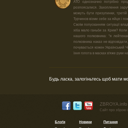
АТО однозначно потрібно прод
розпоясалися. Захоплення заруч
можуть бути призупинки, третій 
Турчинов візми себе за яйця і по
Своїм попусканням ситуації вла
хіба мало ганьби за Крим? Коли
нашого полковника: "я лейтена
полковника наказ не відповідати,
почувається кожен Український Чо
їхня гопота в масках в'яже руки
Будь ласка, залогіньтесь щоб мати 
ZBROYA.info 
Сайт про зброю і 
Блоґи
Новини
Питання