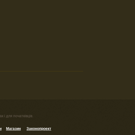
к і для початківців.
и
Магазин
Законопроект