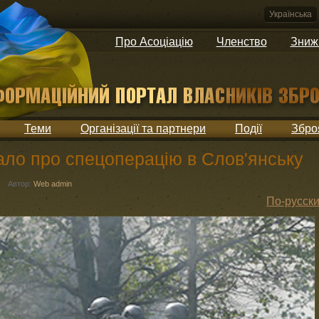
Українська
Про Асоціацію
Членство
Зниж
Теми
Організації та партнери
Події
Збро
ало про спецоперацію в Слов'янську
|
Автор:
Web admin
По-русск