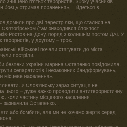
уло знищено п'ятьох терористів. Збоку учасників
ин боєць отримав поранення», – йдеться в
овідомили про дві перестрілки, що сталися на
а Святогірськом (там знаходився блокпост
рків-Ростов-на-Дону, поряд з колишнім постом ДАІ. У
терористів, у другому – троє.
їнські військові почали стягувати до міста
 чули постріли.
би безпеки України Марина Остапенко повідомила,
рупи сепаратистів і незаконних бандформувань,
и місцеве населення».
ливати. У Слов'янську зараз ситуація не
на цього – дуже важко проводити антитерористичну
цію, коли частину місцевого населення
– зазначила Остапенко.
ляти або бомбити, але ми не хочемо жертв серед
вона.