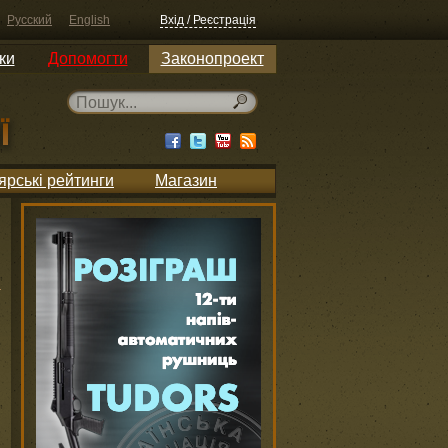
Русский
English
Вхід / Реєстрація
ки
Допомогти
Законопроект
ярські рейтинги
Магазин
и