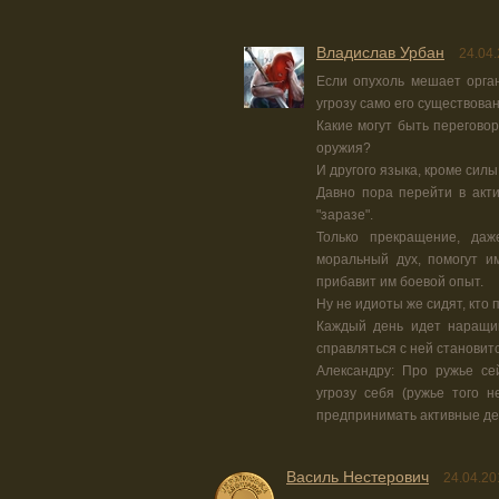
Владислав Урбан
24.04.
Если опухоль мешает орган
угрозу само его существован
Какие могут быть переговор
оружия?
И другого языка, кроме сил
Давно пора перейти в акти
"заразе".
Только прекращение, даж
моральный дух, помогут и
прибавит им боевой опыт.
Ну не идиоты же сидят, кто
Каждый день идет наращив
справляться с ней становит
Александру: Про ружье се
угрозу себя (ружье того н
предпринимать активные де
Василь Нестерович
24.04.20