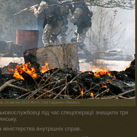
 24 квітня 2014 Фото: Гліб Гаранич / Reuters
ськовослужбовці під час спецоперації знищили три
янську.
міністерства внутрішніх справ.