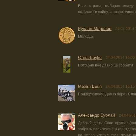
Если страна, выбирая между 
получает и войну, и позор. Уинс
Руслан Марасин
24.04.2014 
Молодцы
Orest Boyko
24.04.2014 16:00
Потрібно вже давно це зробити
Maxim Larin
24.04.2014 16:15
Поддерживаю!! Давно пора!! Слав
Александр Бурлай
24.04.201
Добрый день! Свое оружие (по
забрать с захваченого горотдела
на видео увидил свое ружье н