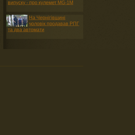
випуску - про кулемет MG-1М
На Чернігівщині
чоловік продавав РПГ
та два автомати