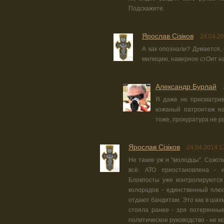
Подскажите.
Ярослав Сізіков
24.04.20
А как опознали? Думается,
милицию, наверное стОит на
Александр Бурлай
Я даже не присматрив
кожаный патронтаж на
тоже, прокуратура не р
Ярослав Сізіков
24.04.2014 1
Не такие уж и "молодцы". Сожгл
всё. АТО приостановлена - и
Блокпосты уже контролируются
колорадов - единственный плюс
отдают бандитам. Это как в шахм
стояла ранее - зря потерянные
политическое руководство - не м