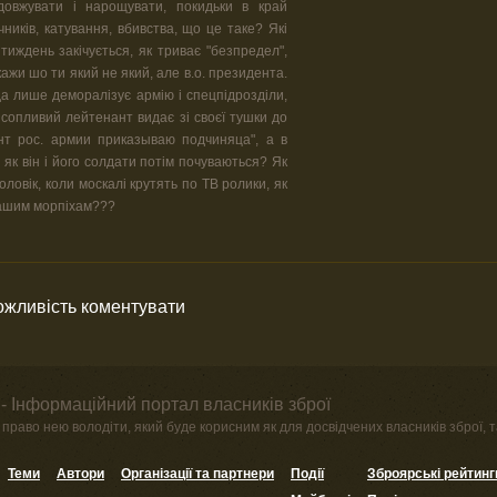
овжувати і нарощувати, покидьки в край
ників, катування, вбивства, що це таке? Які
тиждень закічується, як триває "безпредел",
кажи шо ти який не який, але в.о. президента.
да лише деморалізує армію і спецпідрозділи,
 сопливий лейтенант видає зі своєї тушки до
нт рос. армии приказываю подчиняца", а в
 як він і його солдати потім почуваються? Як
ловік, коли москалі крутять по ТВ ролики, як
 нашим морпіхам???
можливість коментувати
- Інформаційний портал власників зброї
право нею володіти, який буде корисним як для досвідчених власників зброї, та
Теми
Автори
Організації та партнери
Події
Зброярські рейтинг