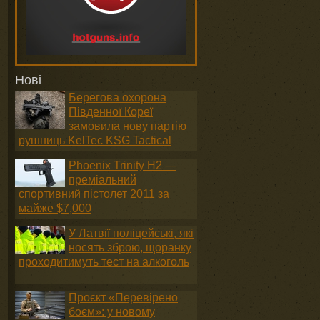
Нові
Берегова охорона
Південної Кореї
замовила нову партію
рушниць KelTec KSG Tactical
Phoenix Trinity H2 —
преміальний
спортивний пістолет 2011 за
майже $7,000
У Латвії поліцейські, які
носять зброю, щоранку
проходитимуть тест на алкоголь
Проєкт «Перевірено
боєм»: у новому