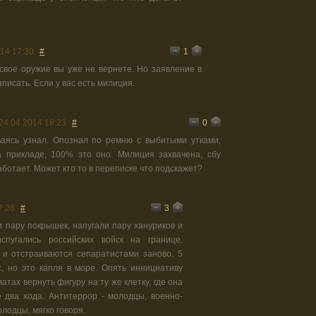
1
14 17:30
#
 свое оружие вы уже не вернете. Но заявление в
писать. Если у вас есть милиция.
0
24.04.2014 18:23
#
аясь узнал. Опознал по ремню с выбитыми утками,
 прикладе, 100% это оно. Милиция захвачена, сбу
аботает. Может кто то в переписке что подскажет?
3
7:26
#
и пару покрышек, напугали пару хануриков и
спугались российских войск на границе.
 и отстраиваются сепаратистами заново. 5
, но это капля в море. Опять иннициативу
атах вернуть фигуру на ту же клетку, где она
 два хода. Антитеррор - молодцы, военно-
олодцы, мягко говоря.