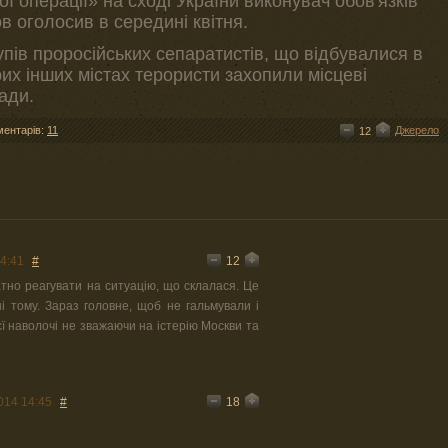
ї операції» на сході України виконувач обов'язків
 оголосив в середині квітня.
пів проросійських сепаратистів, що відбувалися в
рих інших містах терористи захопили місцеві
ади.
ментарів:
11
Джерело
12
12
4:41
#
тно реагувати на ситуацію, що склалася. Це
 тому. Зараз головне, щоб не гальмували і
ієї наволочі не зважаючи на істерію Москви та
18
014 14:45
#