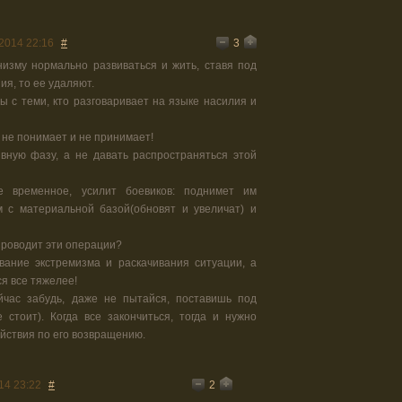
3
2014 22:16
#
изму нормально развиваться и жить, ставя под
ия, то ее удаляют.
ы с теми, кто разговаривает на языке насилия и
ы не понимает и не принимает!
вную фазу, а не давать распространяться этой
е временное, усилит боевиков: поднимет им
м с материальной базой(обновят и увеличат) и
 проводит эти операции?
ание экстремизма и раскачивания ситуации, а
ся все тяжелее!
йчас забудь, даже не пытайся, поставишь под
е стоит). Когда все закончиться, тогда и нужно
йствия по его возвращению.
2
14 23:22
#