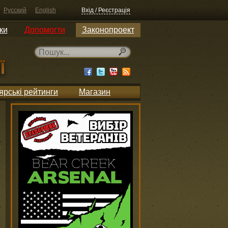
Русский
English
Вхід / Реєстрація
ки
Допомогти
Законопроект
ярські рейтинги
Магазин
и