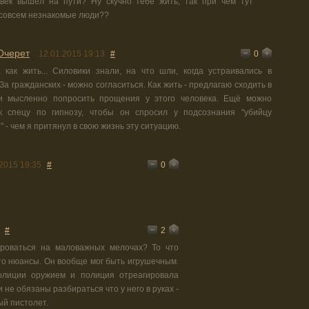
век вышел на пути? Ну скучно тебе жить, так при чем тут
 совсем незнакомые люди??
Очерет
0
12.01.2015 19:13
#
, как жить... Силовики знали, на что шли, когда устраивались в
 За гражданских - можно согласиться. Как жить - предлагаю сходить в
и мысленно попросить прощения у этого человека. Ещё можно
к спецу по гипнозу, чтобы он спросил у подсознания "убийцу
 - чем я притянул в свою жизнь эту ситуацию.
0
2015 19:35
#
2
#
роваться на маловажных мелочах? То что
то нюансы. Он вообще мог быть игрушечным.
олиции оружием и полиция отреагировала
 не обязаны разбираться что у него в руках -
ый пистолет.