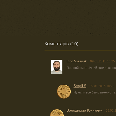
Коментарів (10)
Ihor Vlasyuk
09.01.2015 16:25
Перший цьогорічний кандидат на
Sergii S
09.01.2015 16:29
Ну если все было именно так
Володимир Юхимчук
09.01.