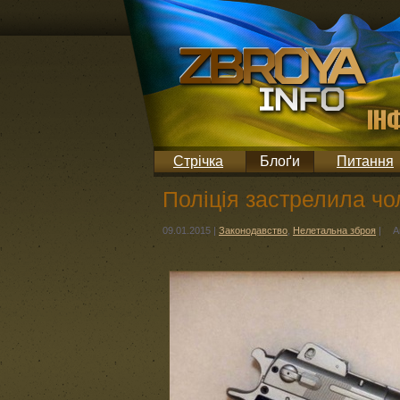
Стрічка
Блоґи
Питання
Поліція застрелила чо
09.01.2015
|
Законодавство
,
Нелетальна зброя
|
А