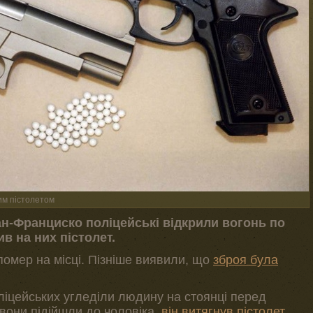
им пістолетом
ан-Франциско поліцейські відкрили вогонь по
в на них пістолет.
н помер на місці. Пізніше виявили, що
зброя була
ліцейських угледіли людину на стоянці перед
вони підійшли до чоловіка,
він витягнув пістолет.