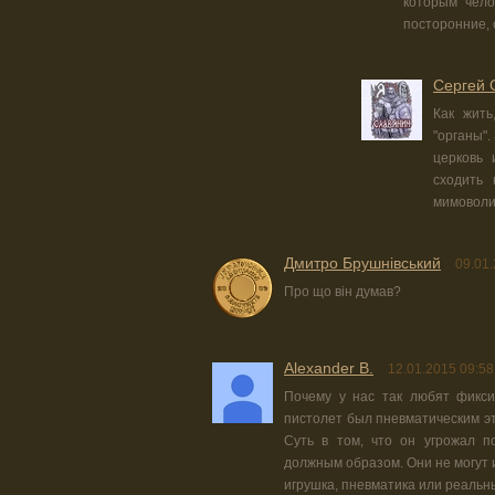
которым чело
посторонние,
Сергей 
Как жить
"органы".
церковь 
сходить 
мимоволи"
Дмитро Брушнівський
09.01.
Про що він думав?
Alexander B.
12.01.2015 09:58
Почему у нас так любят фикси
пистолет был пневматическим э
Суть в том, что он угрожал п
должным образом. Они не могут и
игрушка, пневматика или реальн