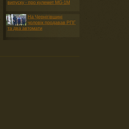
випуску - про кулемет MG-1М
На Чернігівщині
чоловік продавав РПГ
та два автомати