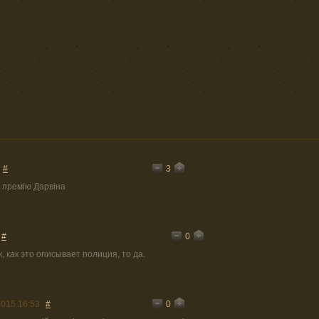
3
#
 премію Дарвіна
0
#
, как это описывает полиция, то да.
0
2015 16:53
#