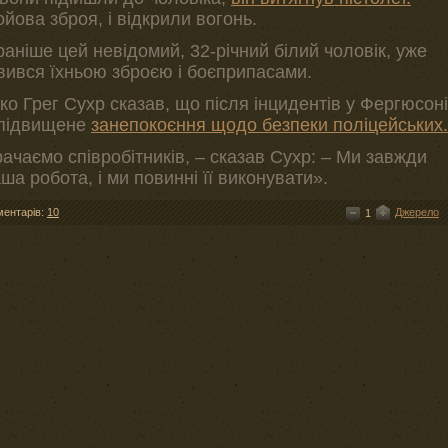
йова зброя, і відкрили вогонь.
раніше цей невідомий, 32-річний білий чоловік, уже
авився їхньою зброєю і боєприпасами.
о Грег Сухр сказав, що після інцидентів у Фергюсоні
 підвищене
занепокоєння щодо безпеки поліцейських.
рачаємо співробітників, – сказав Сухр: – Ми завжди
ша робота, і ми повинні її виконувати».
ментарів:
10
Джерело
1