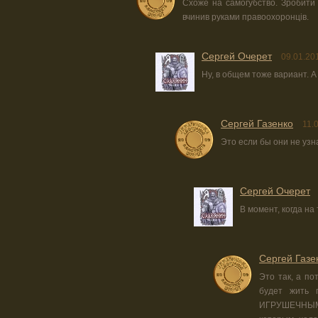
Схоже на самогубство. Зробити 
вчинив руками правоохоронців.
Сергей Очерет
09.01.20
Ну, в общем тоже вариант. 
Сергей Газенко
11.
Это если бы они не узн
Сергей Очерет
В момент, когда на
Сергей Газе
Это так, а по
будет жить 
ИГРУШЕЧНЫМ с