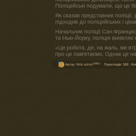
Поліцейські подумали, що це бо
Як сказав представник поліції, 
підходив до поліцейських і цік
Начальник поліції Сан-Франциск
та Нью-Йорку, поліція виявляє
«Це робота, де, на жаль, ми вт
про це пам'ятаємо. Однак це на
11498,2
Автор:
Web admin
Переглядів: 588
,
Ко