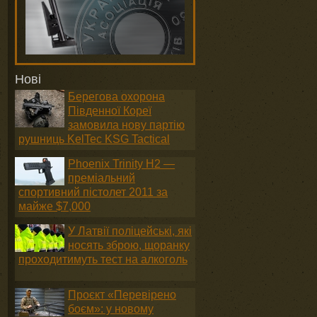
Нові
Берегова охорона
Південної Кореї
замовила нову партію
рушниць KelTec KSG Tactical
Phoenix Trinity H2 —
преміальний
спортивний пістолет 2011 за
майже $7,000
У Латвії поліцейські, які
носять зброю, щоранку
проходитимуть тест на алкоголь
Проєкт «Перевірено
боєм»: у новому