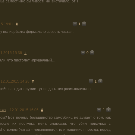
це самостійно сміливості не вистачило, от і
1
15 19:01
#
А у полицейских формально совесть чистая.
0
01.2015 15:36
#
али, что пистолет игрушечный...
1
12.01.2015 14:28
#
 тебя наводят оружие тут не до таких размышлизмов.
нко
1
12.01.2015 16:06
#
том? Вот почему большинство самоубийц не думает о том, как
после их поступка мент, знающий, что убил придурка с
тволом (читай - невиновного), или машинист поезда, перед