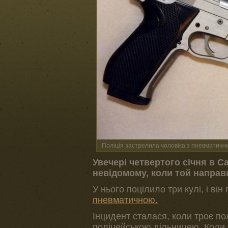
Поліція застрелила чоловіка з пневматичн
Увечері четвертого січня в С
невідомому, коли той направи
У нього поцілило три кулі, і ві
пневматичною.
Інцидент сталася, коли троє по
поліцейською дільницею. Коли 