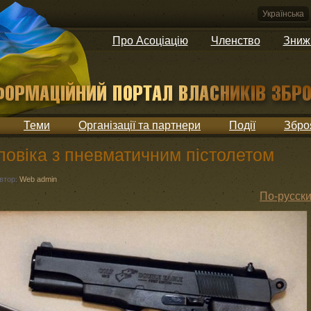
Українська
Про Асоціацію
Членство
Зниж
Теми
Організації та партнери
Події
Збро
ловіка з пневматичним пістолетом
втор:
Web admin
По-русск