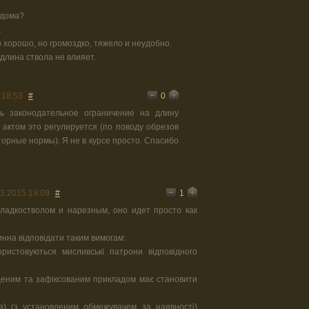
 дома?
.
 хорошо, но громоздко, тяжело и неудобно.
длина ствола не влияет.
0
 18:53
#
ь законодательное ограничение на длину
м актом это регулируется (по поводу обрезов
торные нормы). Я не в курсе просто. Спасибо
1
3.2015 19:09
#
ладкостволом и нарезным, оно идет просто как
инна відповідати таким вимогам:
ористовуються мисливські патрони відповідного
деним та зафіксованим прикладом має становити
а) (з установленим обмежувачем за наявності)