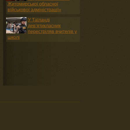
Житомирської обласної
військової адміністрації»
У Таїланді
дев'ятикласник
перестріляв вчителів у
школі