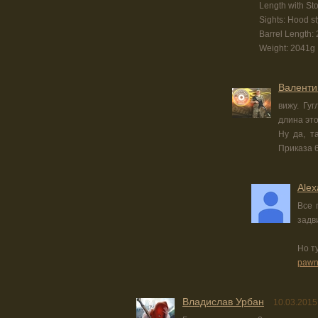
Length with S
Sights: Hood sty
Barrel Length
Weight: 2041g
Валенти
вижу. Гу
длина это
Ну да, т
Приказа 
Alex
Все 
задв
Но т
pawn
Владислав Урбан
10.03.2015