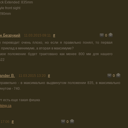
tock Extended: 835mm
le front sight
: 290mm
н Безрукий
0
11.03.2015 09:11
#
гл переводит очень плохо, но если я правильно понял, то первая
 приклад в минимуме, а вторая в максимуме?
акое положение будет трактовано как менее 800 мм для нашего
622
ander B.
0
11.03.2015 13:20
#
правильно - в максимально выдвинутом положении 835, в максимально
инутом - 740.
ут есть еще такая фишка
king.ca
0
 17:06
#