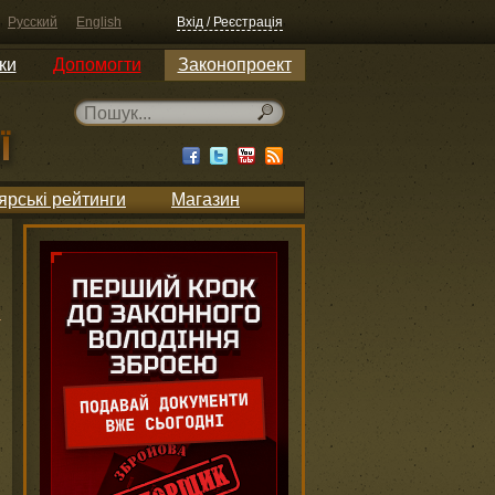
Русский
English
Вхід / Реєстрація
ки
Допомогти
Законопроект
ярські рейтинги
Магазин
и