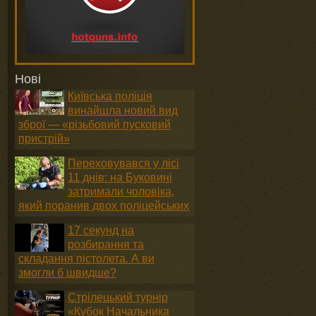
Нові
Київська поліція
винайшла новий вид
зброї — «різьбовий пусковий
пристрій»
Переховувався у лісі
11 днів: на Буковині
затримали чоловіка,
який поранив двох поліцейських
17 секунд на
розбирання та
складання пістолета. А ви
змогли б швидше?
Стрілецький турнір
«Кубок Начальника