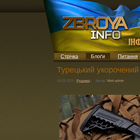
Стрічка
Блоґи
Питання
Турецький укорочений
10.03.2015
|
Рушниці
|
Автор:
Web admin