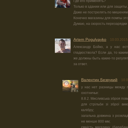
Где его применять?
Только в здании или для защиты
Даже не пострелять по мишеням
Конечно магазины для помпы это
Думаю, на скорость перезарядки 
Artem Pogulyayko
10.03.2015
Александр Бойко, а у нас ест
гладкоствола? Если да, то каки
же должны быть какие-то регуля
за ответ.
Валентин Безрукий
10.0
у нас нет разницы между г
охотничье:
8.8.2. Мисливська зброя пов
для стрільби зі зброї вик
калібру;
загальна довжина з розкла
не менше 800 мм;
ємність магазину (барабан