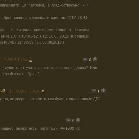
евищувати 10 патронів, а гладкоствольної - 4
 зброї повинна відповідати вимогам ГСТУ 78-41-
лу ІІ із змінами, внесеними згідно з Наказом
ав N 207 ( z0403-12 ) від 16.03.2012; в редакції
в N 749 ( z1483-13 ) від 07.08.2013 }
0
0.03.2015 19:34
#
и (глушители) учитываются при замере длины? Или
 виде без нахлобучек?
кий
1
10.03.2015 20:53
#
чтено, но уверен, что считаться будут только родные ДТК.
0
нашего рынка есть Tomahawk PA-1900 со