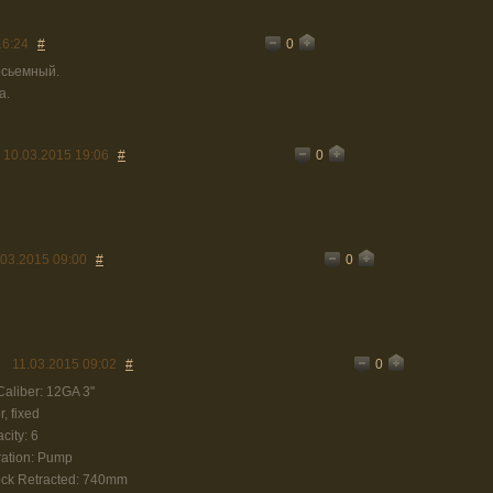
0
16:24
#
осьемный.
а.
0
10.03.2015 19:06
#
0
.03.2015 09:00
#
0
11.03.2015 09:02
#
Caliber: 12GA 3"
, fixed
ity: 6
ration: Pump
ock Retracted: 740mm