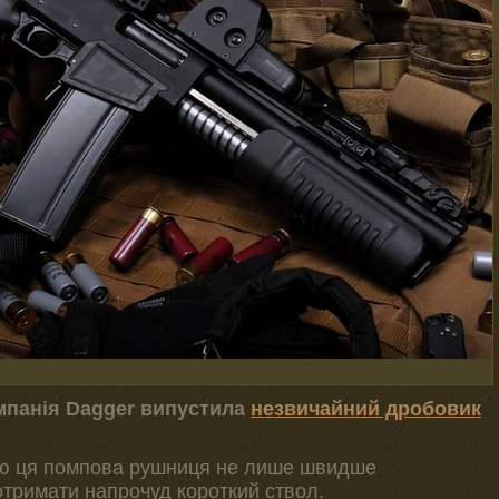
омпанія Dagger випустила
незвичайний дробовик
ю ця помпова рушниця не лише швидше
отримати напрочуд короткий ствол.