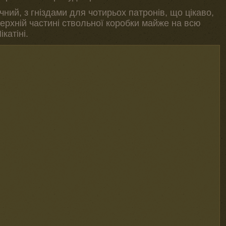
ний, з гніздами для чотирьох патронів, що цікаво,
ерхній частині ствольної коробки майже на всю
катіні.