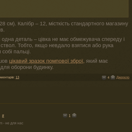
8 см). Калібр – 12, місткість стандартного магазину
в.
 одна деталь – цівка не має обмежувача спереду і
і ствол. Тобто, якщо невдало взятися або рука
 собі пальці.
йшов
цікавий зразок помпової зброї,
який має
для оборони будинку.
оментарів:
13
Джерело
4
1
#
m - не для нас