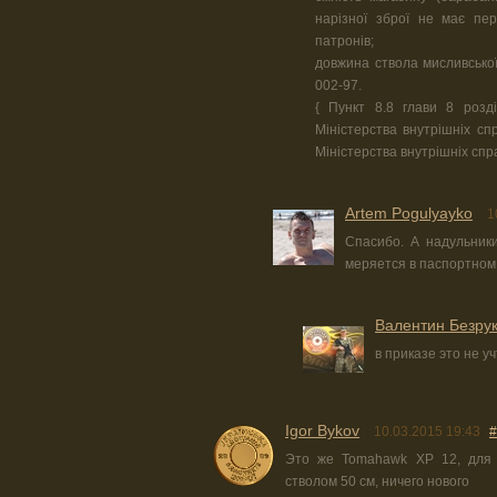
нарізної зброї не має пер
патронів;
довжина ствола мисливської
002-97.
{ Пункт 8.8 глави 8 розді
Міністерства внутрішніх спр
Міністерства внутрішніх спра
Artem Pogulyayko
1
Спасибо. А надульник
меряется в паспортном
Валентин Безру
в приказе это не у
Igor Bykov
10.03.2015 19:43
#
Это же Tomahawk XP 12, для 
стволом 50 см, ничего нового