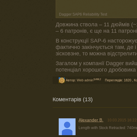
Dagger SAP6 Reliability Test
Довжина ствола – 11 дюймів (~2
– 6 патронів, є ще на 11 патроні
В конструкції SAP-6 насторожує
фактично закінчується там, де 
зісковзне, то можна відстрелити
Загалом у компанії Dagger ви
потенціал хорошого дробовика 
11498,2
Автор:
Web admin
Переглядів: 1820
,
К
Коментарів (13)
Alexander B.
10.03.2015 16:22
Length with Stock Retracted: 740m