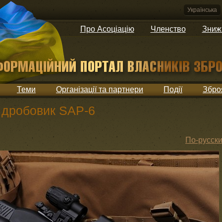
Українська
Про Асоціацію
Членство
Зниж
Теми
Організації та партнери
Події
Збро
 дробовик SAP-6
По-русск