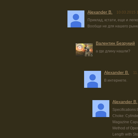
Alexander B.
10.03.2015 
Приклад, кстати, еще и легк
Вообще не для нашего рынк
Валентин Безрукий
а где длину нашли?
Alexander B.
11
В интернете.
Alexander B.
Specifications:
Choke: Cylinder
Magazine Capac
Method of Ope
Length with St