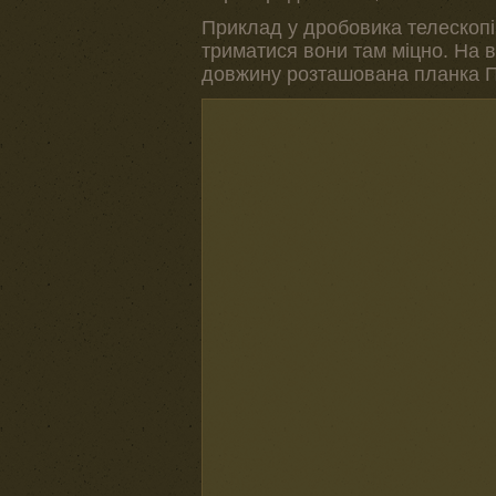
Приклад у дробовика телескопіч
триматися вони там міцно. На в
довжину розташована планка Пі