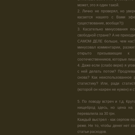
может, это я один такой.
2. Лично не проверял, но уве
касается нашего с Вами эфе
существование, вообще?))
3. Касательно минусования п
свободной стране? А не приходи
САМОМ ДЕЛЕ больше, чем нас? 
минусовал комментарии, разжи
открыто призывающие к 
соотечественников, которые лишь
4. Даже если (слабо верю) я уго
с ней делать потом? Продлева
снова? Как неиспользованное 
статистику? Или, ради статис
(которой он нахрен не нужен) и 
5. По поводу встреч и т.д. Кру
нищеброд здесь, но цена на 
перевалила за 30 грн.
Каждый выстрел - как серпом по
реже. Не то, чтобы денег нет с
статьи расходов.