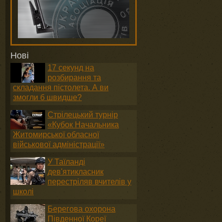
Нові
17 секунд на
розбирання та
складання пістолета. А ви
змогли б швидше?
Стрілецький турнір
«Кубок Начальника
Житомирської обласної
військової адміністрації»
и
У Таїланді
дев'ятикласник
перестріляв вчителів у
школі
Берегова охорона
Південної Кореї