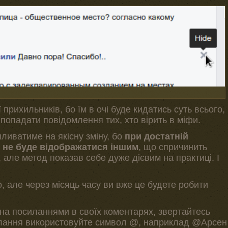
прихильників, бо їм в очі буде кидатись суть всього,
 попадати повідомлення тих, хто вірить в міфи.
ливатиме на якісну зміну, бо
при достатній
ар не буде відображатися іншим
, що спричинить
, але метод показав себе дуже дієвим на практиці. І
, але через місяць часу ви вже це будете робити
імена посиланнями в своїх коментарях, звертайтесь
лання використовуйте символ @, наприклад @Арсен