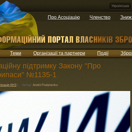
Українська
Про Асоціацію
Членство
Зниж
Теми
Організації та партнери
Події
Збро
ційну підтримку Закону "Про
припаси" №1135-1
лізація КНЗ
|
Автор:
Andrii Podanenko