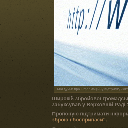
Мої думки про інформаційну підтримку Зак
Широкій збройової громадськ
забуксував у Верховній Раді 
Пропоную підтримати інфор
зброю і боєприпаси".