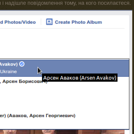
 і надішле повідомлення тому, на кого посилаєтеся.