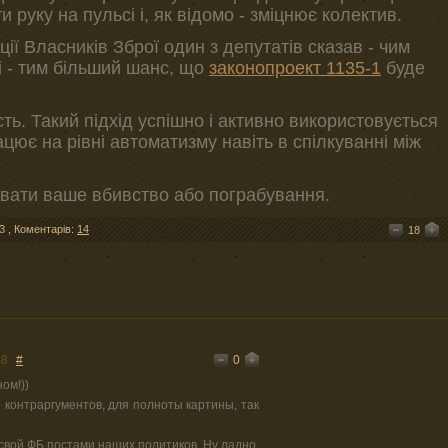
и руку на пульсі і, як відомо - зміцнює колектив.
ії Власників Зброї один з депутатів сказав - чим
і - тим більший шанс, що
законопроект 1135-1
буде
ть. Такий підхід успішно і активно використовується
ацює на рівні автоматизму навіть в спілкуванні між
дувати ваше вбивство або пограбування.
3
,
Коментарів:
14
18
0
58
#
ном!))
о контраргументов, для полноты картины, так
 свой ФБ постами наших политиков. Ну ладно,