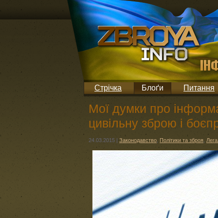
Стрічка
Блоґи
Питання
Мої думки про інформа
цивільну зброю і боє
24.03.2015
|
Законодавство
,
Політики та зброя
,
Лега