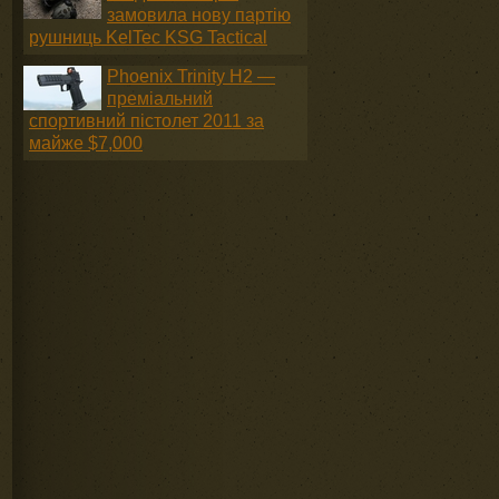
замовила нову партію
рушниць KelTec KSG Tactical
Phoenix Trinity H2 —
преміальний
спортивний пістолет 2011 за
майже $7,000