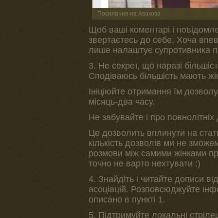
Посилання на Авакова
Щоб ваші коментарі і повідомл
звертаєтесь до себе. Хоча впев
лише налаштує супротивника пр
3. Не секрет, що наразі більшіс
Сподіваюсь більшість мають жі
Ініціюйте отримання їм дозволу 
місяць-два часу.
Не забувайте і про повнолітніх 
Це дозволить вплинути на стати
кількість дозволів ми не зможе
розмови між самими жінками про
точно не варто нехтувати :)
4. Знайдіть і читайте дописи ві
асоціацій. Розповсюджуйте інф
описано в пункті 1.
5. Підтримуйте локальні стрілец