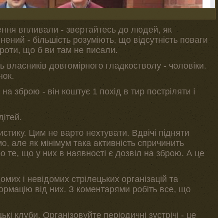
ення впливали - звертайтесь до людей, як
нений - більшість розуміють, що відсутність поваги
оти, що б ви там не писали.
ть власників довгомірного гладкостволу - чоловіки.
нок.
на зброю - він коштує 1 похід в тир постріляти і
дітей.
стику. Цим не варто нехтувати. Вдвічі підняти
мо, але як мінімум така активність спричинить
 те, що у них в наявності є дозвіл на зброю. А це
домих і невідомих стрілецьких організацій та
ормацію від них. З коментарями робіть все, що
ькі клуби. Організовуйте періодичні зустрічі - це