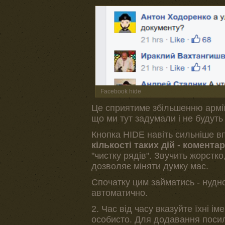
Facebook hide
Це сприятиме збільшенню армії 
що ми тут задумали і не будуть
Кнопка HIDE навіть сильніше вп
кількості таких дій - комент
"чистку рядів". Звучить жорстко
дозволяє міняти думку мас.
Спочатку цим займатись - нудно
автоматично.
2. Час від часу вказуйте їхні 
особисто. Для додавання поси