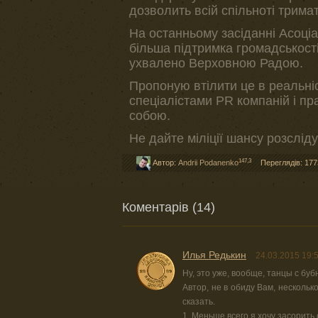
дозволить всій спільноті тримат
На останньому засіданні Асоціац
більша підтримка громадськост
ухвалено Верховною Радою.
Пропоную втілити це в реальніс
спеціалістами PR компаній і пр
собою.
Не дайте міліції шансу розслі
147,3
Автор:
Andrii Podanenko
Переглядів: 177
Коментарів (14)
Илья Редькин
24.03.2015 19:
Ну, это уже, вообще, танцы с буб
Автор, не в обиду Вам, нескольк
сказать.
1. Меньше всего я хочу засорить