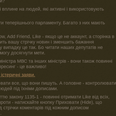
ти?
і вплине на людей, які активні і використовують
ти теперішнього парламенту. Багато з них мають
w, Add Friend, Like - якщо це не аккаунт, а сторінка в
ить вашу стрічку новин і зменшить бажання
 випадку це так. Бо читати наших депутатів не
могу досягнути мети.
іністра МВС та інших міністрів - вони також повинні
пресинг - це важливо!
 істеричні заяви.
лювати все, що вони пишуть. А головне - контролюват
 людей під їхніми дописами.
тю закону 1135-1 - повинні отримати Like від всіх,
 проти - натискайте кнопку Приховати (Hide), що
д стрічки коментарів під кожним дописом
.