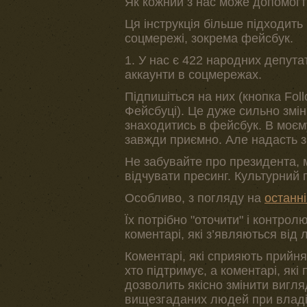
Як кожний з нас може допомог
Ця інструкція більше підходить 
соцмережі, зокрема фейсбук.
1. У нас є 422 народних депута
аккаунти в соцмережах.
Підпишіться на них (кнопка Follo
Фейсбуці). Це дуже сильно змін
знаходитись в фейсбук. В моєму
завжди приємно. Але надасть з
Не забувайте про президента, м
відчувати пресинг. Культурний 
Особливо, з погляду на
останні
Їх потрібно "оточити" і контро
коментарі, які з’являються від
Коментарі, які сприяють прийнят
хто підтримує, а коментарі, які
дозволить якісно змінити вигля
вищезгаданих людей при владі