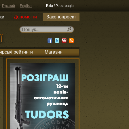
Русский
English
Вхід / Реєстрація
ки
Допомогти
Законопроект
ярські рейтинги
Магазин