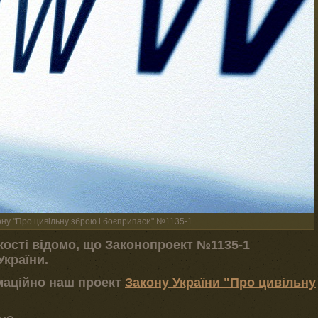
ону "Про цивільну зброю і боєприпаси" №1135-1
ості відомо, що Законопроект №1135-1
України.
маційно наш проект
Закону України "Про цивільну