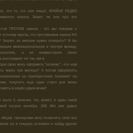
рен, что то, что они пишут, КРАЙНЕ РЕДКО
мерного закона. Знают ли они про его
остов ПРОТИВ закона - это мы говорим о
т в голову мысль, что противников закона НА
Значит, их мнение нужно похерить? Я бы
гающие межнациональную и прочую вражду,
насилию, а не комментарии своих
 рассуждают не так, как я.
ворю свою жену оформить "зеленку" - что нам
ть через три месяца? А потом оформлять
разрешение на приобретение повлияет на
тики, покупать еще один ствол для жены
ставить в шкаф к двум моим?
то было б, конечно. Но, может, я один такой
мой патрон калибра .308 Win уже давно
 яйцам, тренировки могу позволять себе все
овсем, но в текущих условиях я найду другие