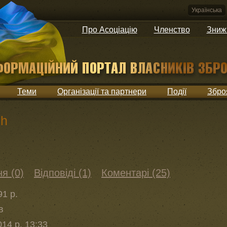
Українська
Про Асоціацію
Членство
Зниж
Теми
Організації та партнери
Події
Збро
ch
я (0)
Відповіді (1)
Коментарі (25)
1 р.
в
14 р. 13:33