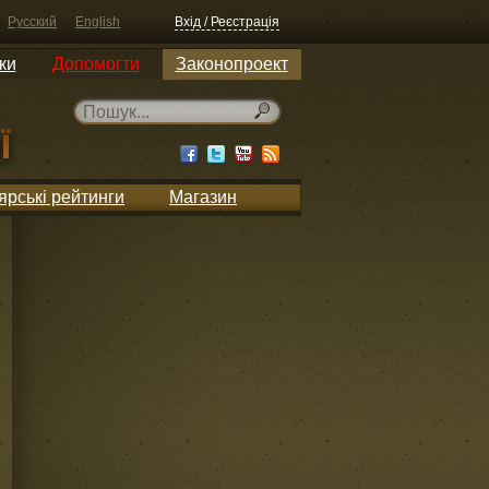
Русский
English
Вхід / Реєстрація
ки
Допомогти
Законопроект
ярські рейтинги
Магазин