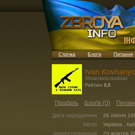
Стрічка
Блоґи
Питання
Ivan Kovhany
(
Редагувати профіль
)
Рейтинг
8,8
Профіль
Блоґи (0)
Питанн
Дата народження
26 липня 199
Місто
Україна , Киї
Зареєстрованний
23 жовтня 20