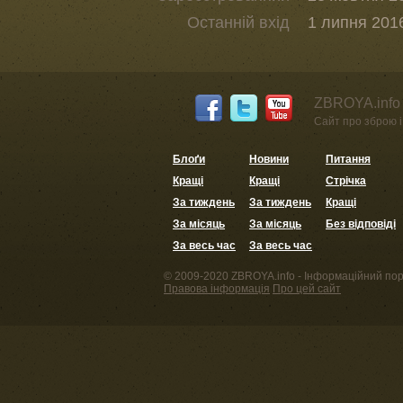
Останній вхід
1 липня 2016
ZBROYA.info 
Сайт про зброю і 
Блоґи
Новини
Питання
Кращі
Кращі
Стрічка
За тиждень
За тиждень
Кращі
За місяць
За місяць
Без відповіді
За весь час
За весь час
© 2009-2020 ZBROYA.info - Інформаційний пор
Правова інформація
Про цей сайт