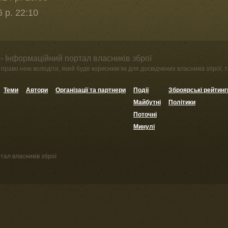
 р. 22:10
- Інформаційний портал власників зброї
право нею володіти, який буде корисним як для досвідчених власників зброї, та
Теми
Автори
Організації та партнери
Події
Зброярські рейтинг
Майбутні
Політики
Поточні
Минулі
тал власників зброї