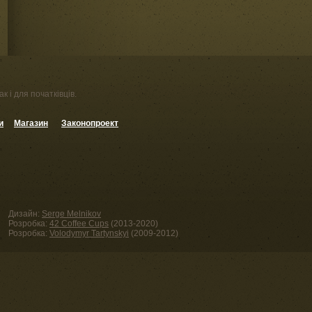
к і для початківців.
и
Магазин
Законопроект
Дизайн:
Serge Melnikov
Розробка:
42 Coffee Cups
(2013-2020)
Розробка:
Volodymyr Tartynskyi
(2009-2012)