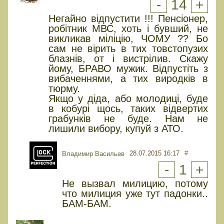
-
14
+
Негайно відпустити !!! Пенсіонер,
робітник МВС, хоть і бувший, не
викликав міліцію, ЧОМУ ?? Бо
сам не вірить в тих товстопузих
блазнів, от і вистрілив. Скажу
йому, БРАВО мужик. Відпустіть з
вибаченнями, а тих виродків в
тюрму.
Якщо у діда, або молодиці, буде
в кобурі щось, таких відвертих
грабунків не буде. Нам не
лишили вибору, купуй з АТО.
28.07.2015 16:17
#
Владимир Васильев
-
1
+
Не вызвал милицию, потому
что милиция уже тут падонки..
БАМ-БАМ.