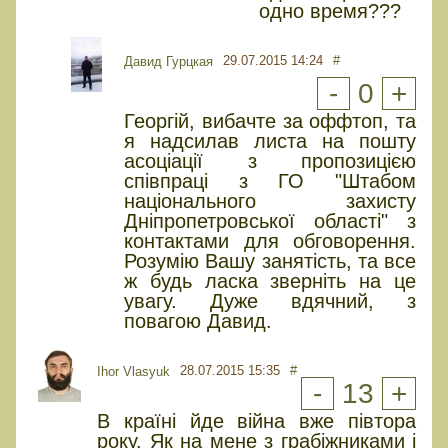
одно время???
29.07.2015 14:24
#
Давид Гурцкая
-
0
+
Георгій, вибачте за оффтоп, та
я надсилав листа на пошту
асоціації з пропозицією
співпраці з ГО "Штабом
національного захисту
Дніпропетровської області" з
контактами для обговорення.
Розумію Вашу занятість, та все
ж будь ласка зверніть на це
увагу. Дуже вдячний, з
повагою Давид.
28.07.2015 15:35
#
Ihor Vlasyuk
-
13
+
В країні йде війна вже півтора
року. Як на мене з грабіжниками і