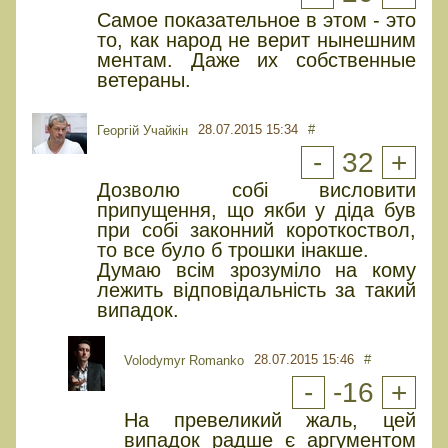
Самое показательное в этом - это
то, как народ не верит нынешним
ментам. Даже их собственные
ветераны.
28.07.2015 15:34
#
Георгій Учайкін
-
32
+
Дозволю собі висловити
припущення, що якби у діда був
при собі законний короткоствол,
то все було б трошки інакше.
Думаю всім зрозуміло на кому
лежить відповідальність за такий
випадок.
28.07.2015 15:46
#
Volodymyr Romanko
-
-16
+
На превеликий жаль, цей
випадок радше є аргументом