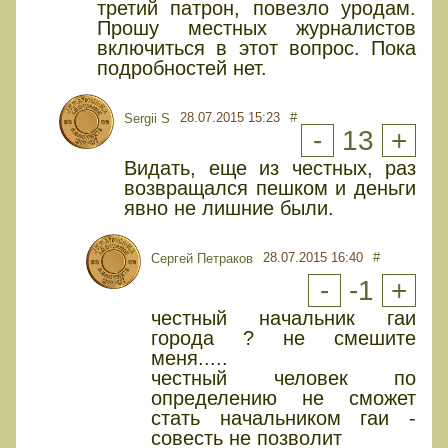
третий патрон, повезло уродам.
Прошу местных журналистов
включиться в этот вопрос. Пока
подробностей нет.
28.07.2015 15:23
#
Sergii S
-
13
+
Видать, еще из честных, раз
возвращался пешком и деньги
явно не лишние были.
28.07.2015 16:40
#
Сергей Петраков
-
-1
+
честный начальник гаи
города ? не смешите
меня.....
честный человек по
определению не сможет
стать начальником гаи -
совесть не позволит