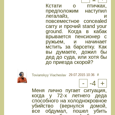
Кстати о птичках,
предположим наступил
легалайз, и
повсеместное concealed
carry и прочий stand your
ground. Когда в кабак
врывается пенсионер с
ружьем, и начинает
мстить за барсетку. Как
вы думаете, дожил бы
дед до суда, или хотя бы
до приезда скорой?
29.07.2015 10:36
#
Tovianskyy Viacheslav
-
-4
+
Меня лично пугает ситуация,
когда у 72-х летнего деда
способного на холоднокровное
убийство (вернулся домой,
все обдумал, пошел убить