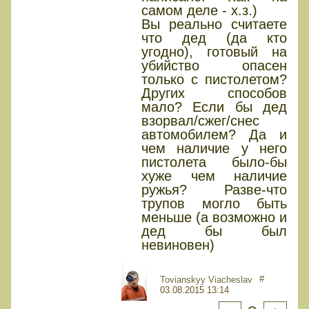
самом деле - х.з.)
Вы реально считаете
что дед (да кто
угодно), готовый на
убийство опасен
только с пистолетом?
Других способов
мало? Если бы дед
взорвал/сжег/снес
автомобилем? Да и
чем наличие у него
пистолета было-бы
хуже чем наличие
ружья? Разве-что
трупов могло быть
меньше (а возможно и
дед бы был
невиновен)
#
Tovianskyy Viacheslav
03.08.2015 13:14