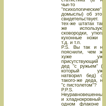
чьи-то
"психологические"
домыслы) об этом
свидетельствует. В
тех-же штатах так-
же используют
сковородки, утюги,
кухонные ножи и
т.д. и т.п.
P.S. Вы так и не
пояснили, чем же
хуже уже
присутствующий
дед "с ружьем" (и
который уже
натворил бед) от
такого-же деда, но
"с пистолетом"?
P.P.S.
Неуравновешенный
и хладнокровный в
одном флаконе в