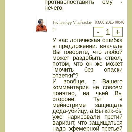
противопоставить ему -
нечего.
03.08.2015 09:40
Tovianskyy Viacheslav
#
-
1
+
У вас логическая ошибка
в предложении: вначале
Вы говорите, что любой
может раздобыть ствол,
потом, что он же может
"мочить без опаски
ответки"?
И вообще, с Вашего
комментария не совсем
понятно, на чьей Вы
стороне. Тут в
мейнстриме защищать
деда-убийцу, а Вы как-бы
уже нарисовали третий
вариант, что защищаться
надо эфемерной третьей