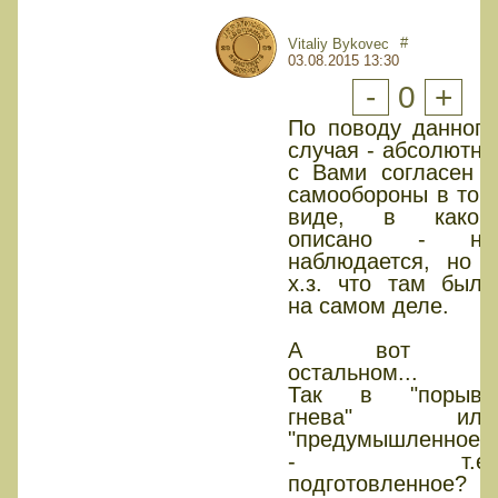
#
Vitaliy Bykovec
03.08.2015 13:30
-
0
+
По поводу данного
случая - абсолютно
с Вами согласен -
самообороны в том
виде, в каком
описано - не
наблюдается, но -
х.з. что там было
на самом деле.
А вот в
остальном...
Так в "порыве
гнева" или
"предумышленное"
- т.е.
подготовленное?