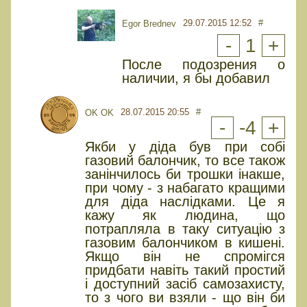
29.07.2015 12:52
#
Egor Brednev
-
1
+
После подозрения о
наличии, я бы добавил
28.07.2015 20:55
#
OK OK
-
-4
+
Якби у діда був при собі
газовий балончик, то все також
занінчилось би трошки інакше,
при чому - з набагато кращими
для діда наслідками. Це я
кажу як людина, що
потрапляла в таку ситуацію з
газовим балончиком в кишені.
Якщо він не спромігся
придбати навіть такий простий
і доступний засіб самозахисту,
то з чого ви взяли - що він би