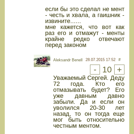
если бы это сделал не мент
- честь и хвала, а гаишник -
извините......
мне кажется, что вот как
раз его и отмажут - менты
крайне редко отвечают
перед законом
28.07.2015 17:52
#
Aleksandr Benell
-
10
+
Уважаемый Сергей. Деду
72 года. Кто его
отмазывать будет? Его
уже давным давно
забыли. Да и если он
уволился 20-30 лет
назад, то он тогда еще
мог быть относительно
честным ментом.