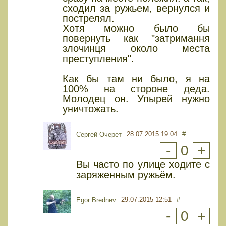
сходил за ружьем, вернулся и
пострелял.
Хотя можно было бы
повернуть как "затримання
злочинця около места
преступления".
Как бы там ни было, я на
100% на стороне деда.
Молодец он. Упырей нужно
уничтожать.
28.07.2015 19:04
#
Сергей Очерет
-
0
+
Вы часто по улице ходите с
заряженным ружьём.
29.07.2015 12:51
#
Egor Brednev
-
0
+