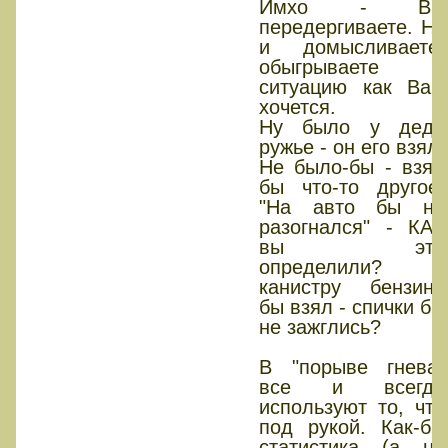
Имхо - Вы
передергиваете. Ну
и домысливаете/
обыгрываете
ситуацию как Вам
хочется.
Ну было у деда
ружье - он его взял.
Не было-бы - взял
бы что-то другое.
"На авто бы не
разогнался" - КАК
вы это
определили? А
канистру бензина
бы взял - спички бы
не зажглись?
В "порыве гнева"
все и всегда
используют то, что
под рукой. Как-бы
статистика (а не