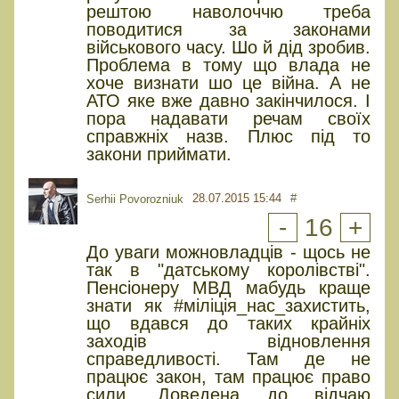
рештою наволоччю треба
поводитися за законами
військового часу. Шо й дід зробив.
Проблема в тому що влада не
хоче визнати шо це війна. А не
АТО яке вже давно закінчилося. І
пора надавати речам своїх
справжніх назв. Плюс під то
закони приймати.
28.07.2015 15:44
#
Serhii Povorozniuk
-
16
+
До уваги можновладців - щось не
так в "датському королівстві".
Пенсіонеру МВД мабудь краще
знати як #міліція_нас_захистить,
що вдався до таких крайніх
заходів відновлення
справедливості. Там де не
працює закон, там працює право
сили. Доведена до відчаю