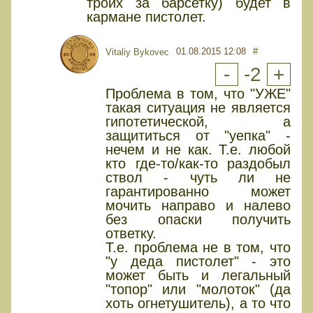
троих за барсетку) будет в
кармане пистолет.
01.08.2015 12:08
#
Vitaliy Bykovec
-
-2
+
Проблема в том, что "УЖЕ"
такая ситуация не является
гипотетической, а
защититься от "уепка" -
нечем и не как. Т.е. любой
кто где-то/как-то раздобыл
ствол - чуть ли не
гарантированно может
мочить направо и налево
без опаски получить
ответку.
Т.е. проблема не в том, что
"у деда пистолет" - это
может быть и легальный
"топор" или "молоток" (да
хоть огнетушитель), а то что