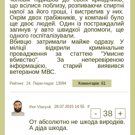
що всілися поблизу, розпиваючи спиртні
напої за його гроші, і вистрелив у них.
Окрім двох грабіжників, у компанії було
ще двоє людей. Один із постраждалий
загинув у авто швидкої допомоги, ще
одного госпіталізували.
Вбивцю затримали майже одразу. У
міліції відкрили кримінальне
провадження за статтею "Умисне
вбивство". За неперевіреною
інформацією, старий виявився
ветераном МВС.
Рейтинг: 24, Переглядів: 13094
Коментарів:
61
28.07.2015 14:55
#
Ihor Vlasyuk
-
38
+
От абсолютно не шкода виродків.
А діда шкода.