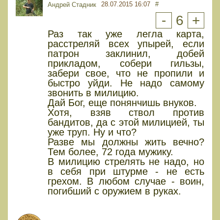
28.07.2015 16:07
#
Андрей Стадник
-
6
+
Раз так уже легла карта,
расстреляй всех упырей, если
патрон заклинил, добей
прикладом, собери гильзы,
забери свое, что не пропили и
быстро уйди. Не надо самому
звонить в милицию.
Дай Бог, еще понянчишь внуков.
Хотя, взяв ствол против
бандитов, да с этой милицией, ты
уже труп. Ну и что?
Разве мы должны жить вечно?
Тем более, 72 года мужику.
В милицию стрелять не надо, но
в себя при штурме - не есть
грехом. В любом случае - воин,
погибший с оружием в руках.