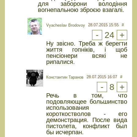
для заборони володіння
вогнепальною зброєю взагалі.
28.07.2015 15:55
#
Vyacheslav Brodovoy
-
24
+
Ну звісно. Треба ж берегти
життя гопніків, і щоб
пенсіонери всякі не
рипалися.
28.07.2015 16:07
#
Константин Таранов
-
8
+
Речь в том, что
подовляющее большинство
использования
короткостволов - его
демонстрация. После вида
пистолета, конфликт был
бы исчерпан.