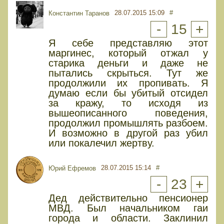
28.07.2015 15:09
#
Константин Таранов
-
15
+
Я себе представляю этот
маргинес, который отжал у
старика деньги и даже не
пытались скрыться. Тут же
продолжили их пропивать. Я
думаю если бы убитый отсидел
за кражу, то исходя из
вышеописанного поведения,
продолжил промышлять разбоем.
И возможно в другой раз убил
или покалечил жертву.
28.07.2015 15:14
#
Юрий Ефремов
-
23
+
Дед действительно пенсионер
МВД. Был начальником гаи
города и области. Заклинил