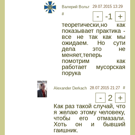
29.07.2015 13:29
Валерий Вольт
#
-
-1
+
теоретически,но как
показывает практика -
все не так как мы
ожидаем. Но сути
дела это не
меняет,теперь
помотрим как
работает мусорская
порука
28.07.2015 21:27
#
Alexander Derkach
-
2
+
Как раз такой случай, что
я желаю этому человеку,
чтобы его отмазали.
Хоть он и бывший
гаишник.