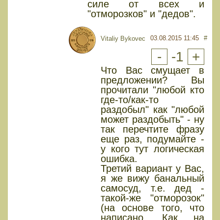
силе от всех и
"отморозков" и "дедов".
03.08.2015 11:45
#
Vitaliy Bykovec
-
-1
+
Что Вас смущает в
предложении? Вы
прочитали "любой кто
где-то/как-то
раздобыл" как "любой
может раздобыть" - ну
так перечтите фразу
еще раз, подумайте -
у кого тут логическая
ошибка.
Третий вариант у Вас,
я же вижу банальный
самосуд, т.е. дед -
такой-же "отморозок"
(на основе того, что
написано. Как на