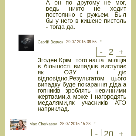
А он по другому не мог,
ведь никто не ходит
постоянно с ружьем. Был
бы у него в кишене пистоль
- тогда да.
29.07.2015 09:55
#
Сергій Вовчок
-
2
+
Згоден.Крім того,наша міліція
в більшості випадків виступає
як ОЗУ і діє
відповідно.Результатом цього
випадку буде покарання діда,а
гопників зроблять невинними
жертвами,а може і нагородять
медалями,як учасників АТО
наприклад.
28.07.2015 15:28
#
Max Cherkasov
-
20
+