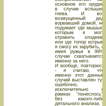
основное его орудие
в случае вспышки
гнева. И вот
возмущенный дед
ворвавший домой, не
подумает где мышьяк
которым я могу
отравить злодеев,
или где топор котрым
я смогу их зарубить, а
имея ружье в 99%
случае схватывается
именно за него.
И вообще, повторюсь
- я считаю, что
именно этот данный
случай выставлен тут
ошибочно,
исключительно в
рамках "понеслось",
без какого-либо
детального анализа.