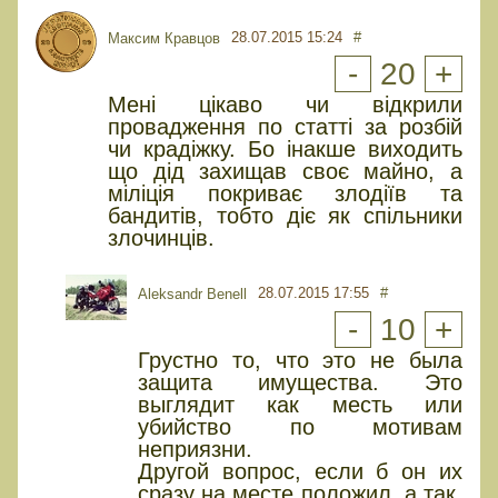
28.07.2015 15:24
#
Максим Кравцов
-
20
+
Мені цікаво чи відкрили
провадження по статті за розбій
чи крадіжку. Бо інакше виходить
що дід захищав своє майно, а
міліція покриває злодіїв та
бандитів, тобто діє як спільники
злочинців.
28.07.2015 17:55
#
Aleksandr Benell
-
10
+
Грустно то, что это не была
защита имущества. Это
выглядит как месть или
убийство по мотивам
неприязни.
Другой вопрос, если б он их
сразу на месте положил. а так,