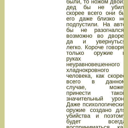
были, то ножом двоих
дед бы не убил,
скорее всего они бы
его даже близко не
подпустили. На авто
бы не разогнался,
возможно во дворе,
да и увернуться
легко. Короче говоря,
только оружие в
руках
неуравновешенного
хладнокровного
человека, как скорее
всего в данном
случае, может
принести такой
значительный урон.
Даже психологически,
оружие создано для
убийства и поэтому
будет всегда
восприниматься как