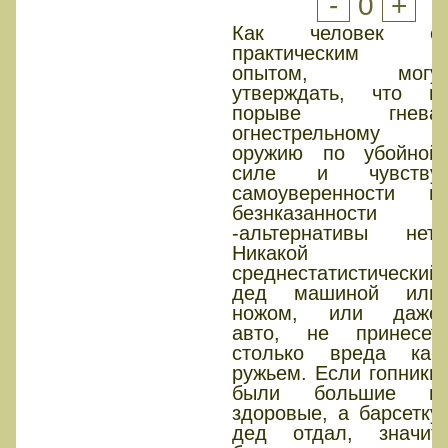
-
0
+
Как человек с
практическим
опытом, могу
утверждать, что в
порыве гнева
огнестрельному
оружию по убойной
силе и чувству
самоуверенности и
безнказанности
-альтернативы нет.
Никакой
среднестатистический
дед машиной или
ножом, или даже
авто, не принесет
столько вреда как
ружьем. Если гопники
были большие и
здоровые, а барсетку
дед отдал, значит