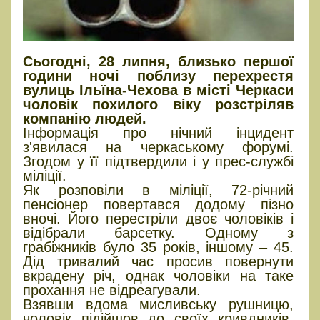
Сьогодні, 28 липня, близько першої
години ночі поблизу перехрестя
вулиць Ільїна-Чехова в місті Черкаси
чоловік похилого віку розстріляв
компанію людей.
Інформація про нічний інцидент
з'явилася на черкаському форумі.
Згодом у її підтвердили і у прес-службі
міліції.
Як розповіли в міліції, 72-річний
пенсіонер повертався додому пізно
вночі. Його перестріли двоє чоловіків і
відібрали барсетку. Одному з
грабіжників було 35 років, іншому – 45.
Дід тривалий час просив повернути
вкрадену річ, однак чоловіки на таке
прохання не відреагували.
Взявши вдома мисливську рушницю,
чоловік підійшов до своїх кривдників,