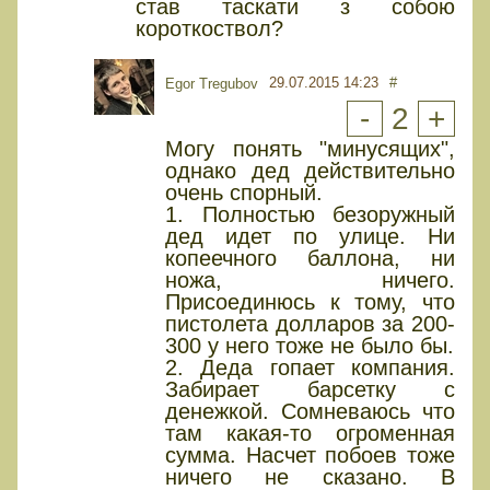
став таскати з собою
короткоствол?
29.07.2015 14:23
#
Egor Tregubov
-
2
+
Могу понять "минусящих",
однако дед действительно
очень спорный.
1. Полностью безоружный
дед идет по улице. Ни
копеечного баллона, ни
ножа, ничего.
Присоединюсь к тому, что
пистолета долларов за 200-
300 у него тоже не было бы.
2. Деда гопает компания.
Забирает барсетку с
денежкой. Сомневаюсь что
там какая-то огроменная
сумма. Насчет побоев тоже
ничего не сказано. В