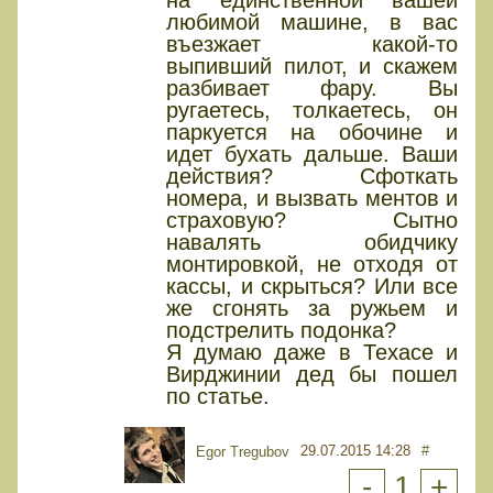
на единственной вашей
любимой машине, в вас
въезжает какой-то
выпивший пилот, и скажем
разбивает фару. Вы
ругаетесь, толкаетесь, он
паркуется на обочине и
идет бухать дальше. Ваши
действия? Сфоткать
номера, и вызвать ментов и
страховую? Сытно
навалять обидчику
монтировкой, не отходя от
кассы, и скрыться? Или все
же сгонять за ружьем и
подстрелить подонка?
Я думаю даже в Техасе и
Вирджинии дед бы пошел
по статье.
29.07.2015 14:28
#
Egor Tregubov
-
1
+