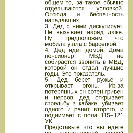
общем-то, за такое обычно
отделываются условкой.
Отсюда и беспечность
нападавших.
3. Дед с ними дискутирует.
Не вызывает наряд даже.
Ну предположим что
мобила ушла с барсеткой.
4. Дед идет домой. Дома
пенсионер МВД не
собирается звонить в МВД,
которой он отдал лучшие
годы. Это показатель.
5. Дед берет ружье и
открывает огонь. Из-за
потерянных эн сотен гривен
и нервов дед открывает
стрельбу в кабаке, убивает
одного и ранит второго, и
поднимает с пола 115+121
УК.
Представьте что вы едете