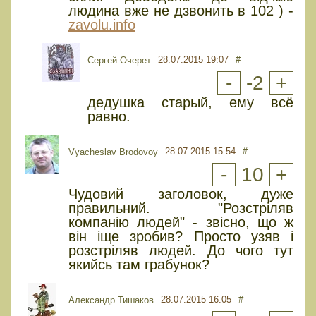
людина вже не дзвонить в 102 ) -
zavolu.info
28.07.2015 19:07
#
Сергей Очерет
-
-2
+
дедушка старый, ему всё
равно.
28.07.2015 15:54
#
Vyacheslav Brodovoy
-
10
+
Чудовий заголовок, дуже
правильний. "Розстріляв
компанію людей" - звісно, що ж
він іще зробив? Просто узяв і
розстріляв людей. До чого тут
якийсь там грабунок?
28.07.2015 16:05
#
Александр Тишаков