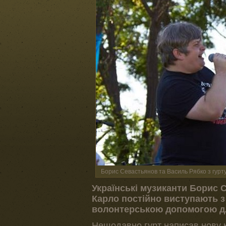
Борис Севастьянов та Василь Рябко з гу
Українські музиканти Борис
Карло постійно виступають з
волонтерською допомогою дл
Нещодавно гурт написав нову к