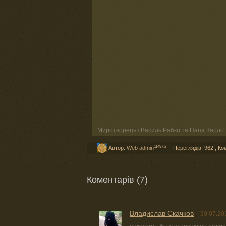
Миротворець / Василь Рябко та Папа Карло 
11497,2
Автор:
Web admin
Переглядів: 962
,
Ко
Коментарів (7)
Владислав Скачков
30.07.20