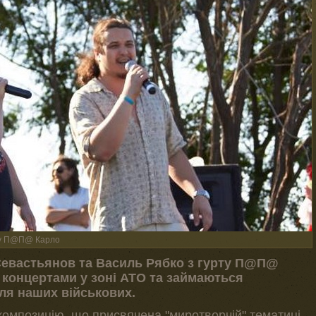
рту П@П@ Карло
 Севастьянов та Василь Рябко з гурту П@П@
 концертами у зоні АТО та займаються
я наших військових.
омпозицію, що присвячена "миротворчій" тематиці.