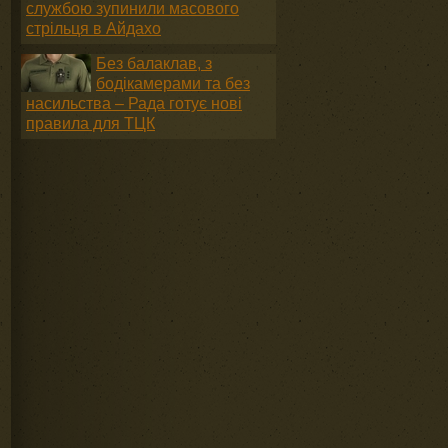
службою зупинили масового
стрільця в Айдахо
Без балаклав, з
бодікамерами та без
насильства – Рада готує нові
правила для ТЦК