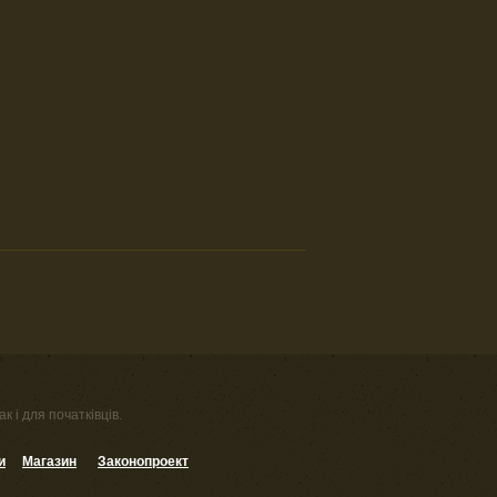
к і для початківців.
и
Магазин
Законопроект