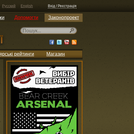
Русский
English
Вхід / Реєстрація
ки
Допомогти
Законопроект
ярські рейтинги
Магазин