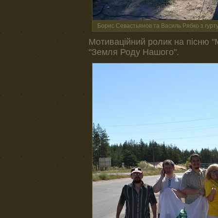
Борис Севастьянов та Василь Рябко з гу
Мотиваційний ролик на пісню "
"Земля Роду Нашого".