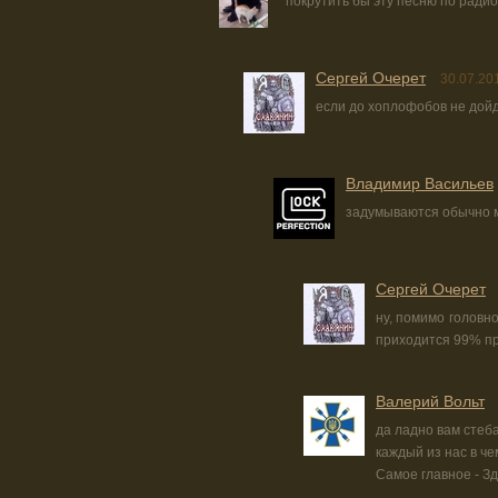
покрутить бы эту песню по радио
Сергей Очерет
30.07.20
если до хоплофобов не дойд
Владимир Васильев
задумываются обычно м
Сергей Очерет
ну, помимо головно
приходится 99% п
Валерий Вольт
да ладно вам стеба
каждый из нас в че
Самое главное - З