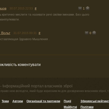
вцов
1
30.07.2015 22:53
#
ь критично мислити та називати речі своїми іменами. Без цього
маніпулювати.
 Вольт
0
31.07.2015 00:31
#
составляющая Здравого Мышления .
можливість коментувати
- Інформаційний портал власників зброї
право нею володіти, який буде корисним як для досвідчених власників зброї, та
Теми
Автори
Організації та партнери
Події
Зброярські рейтинг
Майбутні
Політики