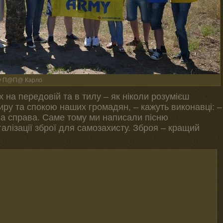
рту П@П@ Карло
 на передовій та в тилу – як ніколи розумієш
иру та спокою наших громадян, – кажуть виконавці: –
а справа. Саме тому ми написали пісню
алізації зброї для самозахисту. Зброя – кращий