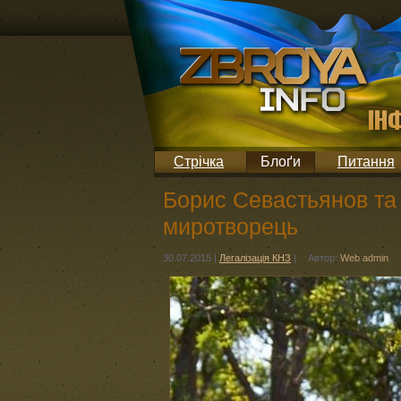
Стрічка
Блоґи
Питання
Борис Севастьянов та
миротворець
30.07.2015
|
Легалізація КНЗ
|
Автор:
Web admin