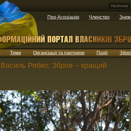
Українська
Про Асоціацію
Членство
Зниж
Теми
Організації та партнери
Події
Збро
 Василь Рябко: Зброя – кращий