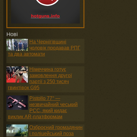
Нові
На Чернігівщині
чоловік продавав РПГ
та два автомати
Німеччина готує
замовлення другої
партії з 250 тисяч
гвинтівок G95
Pistollo 77° —
незвичайний чеський
PCC, який кидає
виклик AR-платформам
Озброєний громадянин
і поліцейський поза