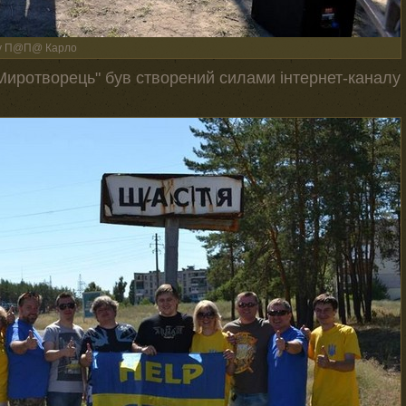
рту П@П@ Карло
Миротворець" був створений силами інтернет-каналу