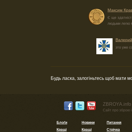
Максим Кра
Є ще здатніст
людьми легко 
Валерий
это уже 
Будь ласка, залогіньтесь щоб мати 
ZBROYA.info 
Сайт про зброю і 
Блоґи
Новини
Питання
Кращі
Кращі
Стрічка