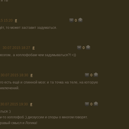
 и ТВ
0
15 15:20
#
ёт, то может заставит задуматься.
0
30.07.2015 18:27
#
озгом.. а хоплофобам чем задумываться?! =))
0
30.07.2015 18:30
#
го есть ещё и спинной мозг. и та точка на теле, на которую
риключений.
0
30.07.2015 19:30
#
ться :)
м-то хоплофоб ;) дискуссии и споры о многом говорят.
дравый смысл и Логика!