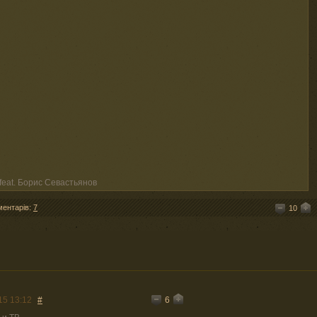
feat. Борис Севастьянов
ментарів:
7
10
6
15 13:12
#