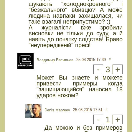
шукають "холоднокровного" і
"безжального" вбивцю? А може
людина навпаки захищалася, чи
таке взагалі неприпустимо? :)
А журналісти вже зробили
висновки не тільки до суду, а й
навіть до початку слідства! Браво
"неупередженій" пресі!
25.08.2015 17:39
#
Владимир Васильев
-
3
+
Может Вы знаете и можете
привести примеры когда
"защищающийся" наносил 18
ударов ножом?
25.08.2015 17:51
#
Denis Matveev
-
1
+
Да можно и без примеров