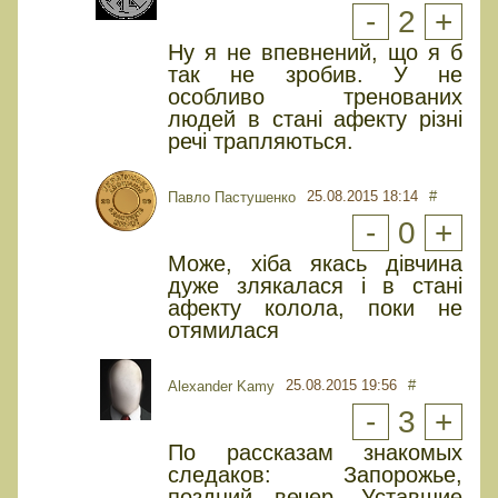
-
2
+
Ну я не впевнений, що я б
так не зробив. У не
особливо тренованих
людей в стані афекту різні
речі трапляються.
25.08.2015 18:14
#
Павло Пастушенко
-
0
+
Може, хіба якась дівчина
дуже злякалася і в стані
афекту колола, поки не
отямилася
25.08.2015 19:56
#
Alexander Kamy
-
3
+
По рассказам знакомых
следаков: Запорожье,
поздний вечер. Уставшие