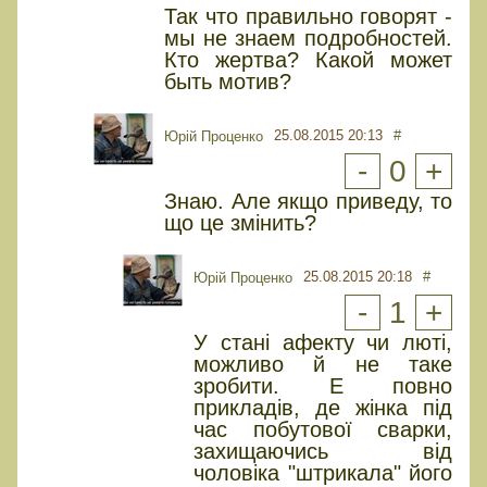
Так что правильно говорят -
мы не знаем подробностей.
Кто жертва? Какой может
быть мотив?
25.08.2015 20:13
#
Юрiй Проценко
-
0
+
Знаю. Але якщо приведу, то
що це змінить?
25.08.2015 20:18
#
Юрiй Проценко
-
1
+
У стані афекту чи люті,
можливо й не таке
зробити. Е повно
прикладів, де жінка під
час побутової сварки,
захищаючись від
чоловіка "штрикала" його