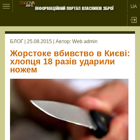
БЛОҐ | 25.08.2015 |
Автор:
Web admin
Жорстоке вбивство в Києві:
хлопця 18 разів ударили
ножем