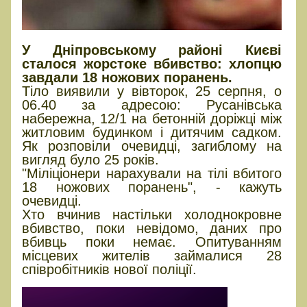
У Дніпровському районі Києві
сталося жорстоке вбивство: хлопцю
завдали 18 ножових поранень.
Тіло виявили у вівторок, 25 серпня, о
06.40 за адресою: Русанівська
набережна, 12/1 на бетонній доріжці між
житловим будинком і дитячим садком.
Як розповіли очевидці, загиблому на
вигляд було 25 років.
"Міліціонери нарахували на тілі вбитого
18 ножових поранень", - кажуть
очевидці.
Хто вчинив настільки холоднокровне
вбивство, поки невідомо, даних про
вбивць поки немає. Опитуванням
місцевих жителів займалися 28
співробітників нової поліції.