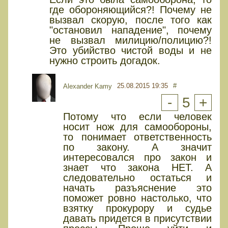
где обороняющийся?! Почему не
вызвал скорую, после того как
"остановил нападение", почему
не вызвал милицию/полицию?!
Это убийство чистой воды и не
нужно строить догадок.
25.08.2015 19:35
#
Alexander Kamy
-
5
+
Потому что если человек
носит нож для самообороны,
то понимает ответственность
по закону. А значит
интересовался про закон и
знает что закона НЕТ. А
следовательно остаться и
начать разъяснение это
поможет ровно настолько, что
взятку прокурору и судье
давать придется в присутствии