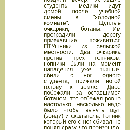
студенты медики идут
домой после учебной
смены в "холодной
комнате". Щуплые
очкарики, ботаны. Им
преградили дорогу
приехавшие поживиться
ПТУшники из сельской
местности. Два очкарика
против трех гопников.
Гопники были на момент
нападения уже пьяные,
сбили с ног одного
студента, прижали ногой
голову к земле. Двое
побежали за оставшимся
ботаном. тот отбежал ровно
настолько, насколько надо
было чтобы вынуть щуп
(зонд?) и скальпель. Гопник
который его с ног сбивал не
понял сразу что произошло.