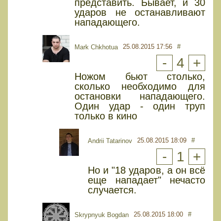
представить. Бывает, и 30
ударов не останавливают
нападающего.
25.08.2015 17:56
#
Mark Chkhotua
-
4
+
Ножом бьют столько,
сколько необходимо для
остановки нападающего.
Один удар - один труп
только в кино
25.08.2015 18:09
#
Andrii Tatarinov
-
1
+
Но и "18 ударов, а он всё
еще нападает" нечасто
случается.
25.08.2015 18:00
#
Skrypnyuk Bogdan