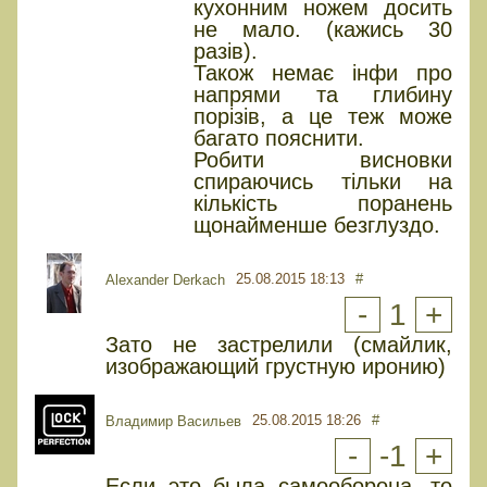
кухонним ножем досить
не мало. (кажись 30
разів).
Також немає інфи про
напрями та глибину
порізів, а це теж може
багато пояснити.
Робити висновки
спираючись тільки на
кількість поранень
щонайменше безглуздо.
25.08.2015 18:13
#
Alexander Derkach
-
1
+
Зато не застрелили (смайлик,
изображающий грустную иронию)
25.08.2015 18:26
#
Владимир Васильев
-
-1
+
Если это была самооборона, то