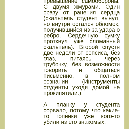
превышение самообороны.
С двумя жмурами. Один
сразу от ранения сердца
(скальпель студент вынул,
но внутри остался обломок,
получившийся из за удара о
ребро. Сердечную сумку
проткнул уже сломанный
скальпель). Второй спустя
две недели от сепсиса, без
глаз, питаясь через
трубочку, без возможности
говорить и общаться
письменно, в полном
сознании (Инструменты
студенты уходя домой не
прокипятили.).
А планку у студента
сорвало, потому что какие-
то гопники уже кого-то
убили из его знакомых.