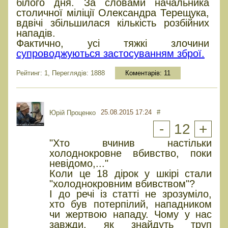
білого дня. За словами начальника
столичної міліції Олександра Терещука,
вдвічі збільшилася кількість розбійних
нападів.
Фактично, усі тяжкі злочини
супроводжуються застосуванням зброї.
Рейтинг: 1, Переглядів: 1888
Коментарів:
11
25.08.2015 17:24
#
Юрiй Проценко
-
12
+
"Хто вчинив настільки
холоднокровне вбивство, поки
невідомо,..."
Коли це 18 дірок у шкірі стали
"холоднокровним вбивством"?
І до речі із статті не зрозуміло,
хто був потерпілий, нападником
чи жертвою нападу. Чому у нас
завжди, як знайдуть труп