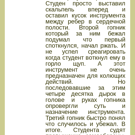
Студен просто выставил
скальпель вперед и
оставил кусок инструмента
между ребер в сердечной
полости. Второй гопник
который за ним бежал
подумал что первый
споткнулся, начал ржать. И
не успел среагировать
когда студент воткнул ему в
горло щуп. А этот
инструмент не очень
предназначен для колющих
действий. Но
последовавшие за этим
четыре десятка дырок в
голове и руках гопника
опровергли суть и
назначение инструмента.
Третий гопник быстро понял
что случилось и убежал. В
итоге. Студента судят