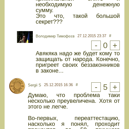
необходимую денежную
сумму.
Это что, такой большой
секрет???
27.12.2015 23:37
#
Володимир Тимофєєв
-
0
+
Авякяка надо же будет кому то
защищать от народа. Конечно,
пригреет своих беззаконников
в законе...
25.12.2015 16:36
#
-
5
+
Sergii S
Думаю, что проблема таки
несколько преувеличена. Хотя от
этого не легче.
Во-первых, переаттестацию,
насколько я понял, проходит