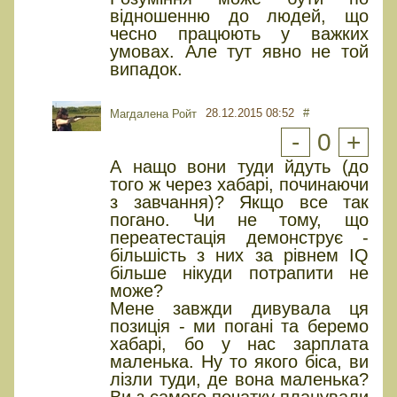
відношенню до людей, що
чесно працюють у важких
умовах. Але тут явно не той
випадок.
28.12.2015 08:52
#
Магдалена Ройт
-
0
+
А нащо вони туди йдуть (до
того ж через хабарі, починаючи
з завчання)? Якщо все так
погано. Чи не тому, що
переатестація демонструє -
більшість з них за рівнем IQ
більше нікуди потрапити не
може?
Мене завжди дивувала ця
позиція - ми погані та беремо
хабарі, бо у нас зарплата
маленька. Ну то якого біса, ви
лізли туди, де вона маленька?
Ви з самого початку планували