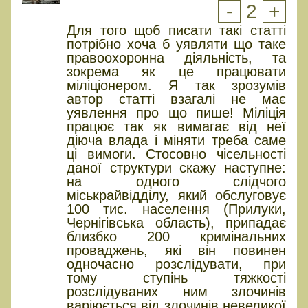
-
2
+
Для того щоб писати такі статті
потрібно хоча б уявляти що таке
правоохоронна діяльність, та
зокрема як це працювати
міліціонером. Я так зрозумів
автор статті взагалі не має
уявлення про що пише! Міліція
працює так як вимагає від неї
діюча влада і міняти треба саме
ці вимоги. Стосовно чісельності
даної структури скажу наступне:
на одного слідчого
міськрайвідділу, який обслуговує
100 тис. населення (Прилуки,
Чернігівська область), припадає
близбко 200 кримінальних
проваджень, які він повинен
одночасно розслідувати, при
тому ступінь тяжкості
розслідуваних ним злочинів
варіюється від злочинів невеликої