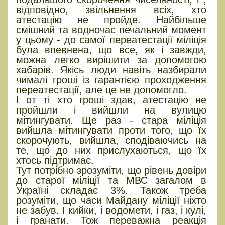
відповідно, звільнення всіх, хто
атестацію не пройде. Найбільше
смішний та водночас печальний момент
у цьому - до самої переатестації міліція
була впевнена, що все, як і завжди,
можна легко вирішити за допомогою
хабарів. Якісь люди навіть назбирали
чималі гроші із гарантією проходження
переатестації, але це не допомогло.
І от ті хто гроші здав, атестацію не
пройшли і вийшли на вулицю
мітингувати. Ще раз - стара міліція
вийшла мітингувати проти того, що їх
скорочують, вийшла, сподіваючись на
те, що до них прислухаються, що їх
хтось підтримає.
Тут потрібно зрозуміти, що рівень довіри
до старої міліції та МВС загалом в
Україні складає 3%. Також треба
розуміти, що часи Майдану міліції ніхто
не забув. І кийки, і водомети, і газ, і кулі,
і гранати. Тож переважна реакція