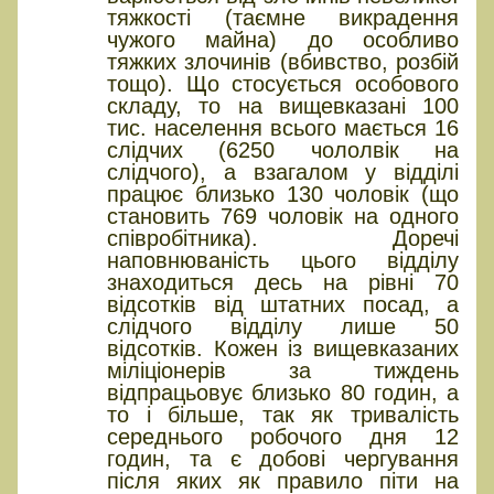
тяжкості (таємне викрадення
чужого майна) до особливо
тяжких злочинів (вбивство, розбій
тощо). Що стосується особового
складу, то на вищевказані 100
тис. населення всього мається 16
слідчих (6250 чололвік на
слідчого), а взагалом у відділі
працює близько 130 чоловік (що
становить 769 чоловік на одного
співробітника). Доречі
наповнюваність цього відділу
знаходиться десь на рівні 70
відсотків від штатних посад, а
слідчого відділу лише 50
відсотків. Кожен із вищевказаних
міліціонерів за тиждень
відпрацьовує близько 80 годин, а
то і більше, так як тривалість
середнього робочого дня 12
годин, та є добові чергування
після яких як правило піти на