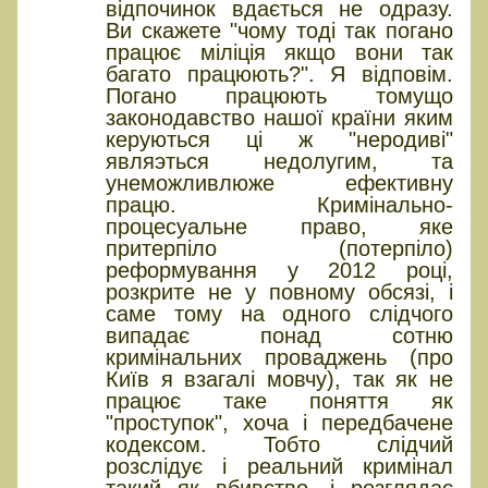
відпочинок вдається не одразу.
Ви скажете "чому тоді так погано
працює міліція якщо вони так
багато працюють?". Я відповім.
Погано працюють томущо
законодавство нашої країни яким
керуються ці ж "неродиві"
являэться недолугим, та
унеможливлюже ефективну
працю. Кримінально-
процесуальне право, яке
притерпіло (потерпіло)
реформування у 2012 році,
розкрите не у повному обсязі, і
саме тому на одного слідчого
випадає понад сотню
кримінальних проваджень (про
Київ я взагалі мовчу), так як не
працює таке поняття як
"проступок", хоча і передбачене
кодексом. Тобто слідчий
розслідує і реальний кримінал
такий як вбивство, і розглядає