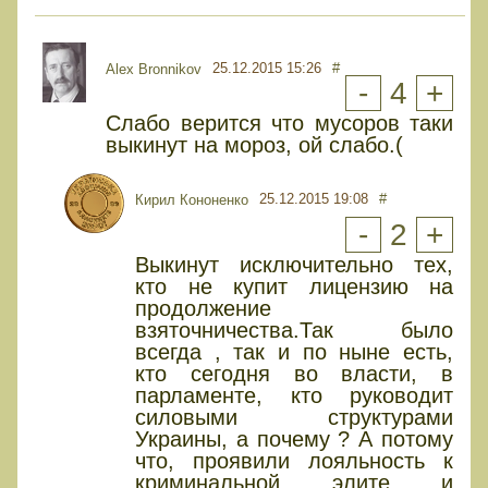
25.12.2015 15:26
#
Alex Bronnikov
-
4
+
Слабо верится что мусоров таки
выкинут на мороз, ой слабо.(
25.12.2015 19:08
#
Кирил Кононенко
-
2
+
Выкинут исключительно тех,
кто не купит лицензию на
продолжение
взяточничества.Так было
всегда , так и по ныне есть,
кто сегодня во власти, в
парламенте, кто руководит
силовыми структурами
Украины, а почему ? А потому
что, проявили лояльность к
криминальной элите и