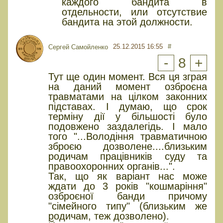
каждого бандита в
отдельности, или отсутствие
бандита на этой должности.
25.12.2015 16:55
#
Сергей Самойленко
-
8
+
Тут ще один момент. Вся ця зграя
на даний момент озброєна
травматами на цілком законних
підставах. І думаю, що срок
терміну дії у більшості було
подовжено заздалегідь. І мало
того "...Володіння травматичною
зброєю дозволене....близьким
родичам працівників суду та
правоохоронних органів...".
Так, що як варіант нас може
ждати до 3 років "кошмаріння"
озброєної банди причому
"сімейного типу" (близьким же
родичам, теж дозволено).