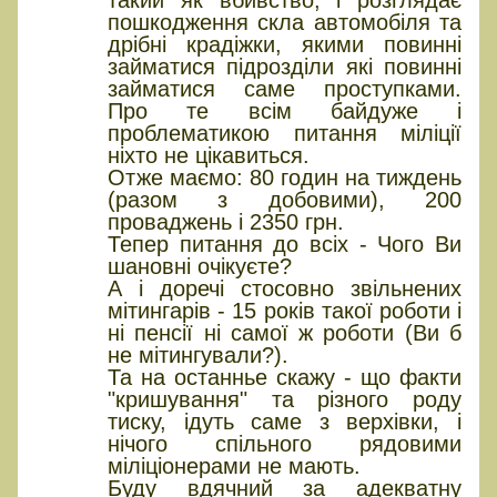
пошкодження скла автомобіля та
дрібні крадіжки, якими повинні
займатися підрозділи які повинні
займатися саме проступками.
Про те всім байдуже і
проблематикою питання міліції
ніхто не цікавиться.
Отже маємо: 80 годин на тиждень
(разом з добовими), 200
проваджень і 2350 грн.
Тепер питання до всіх - Чого Ви
шановні очікуєте?
А і доречі стосовно звільнених
мітингарів - 15 років такої роботи і
ні пенсії ні самої ж роботи (Ви б
не мітингували?).
Та на останнье скажу - що факти
"кришування" та різного роду
тиску, ідуть саме з верхівки, і
нічого спільного рядовими
міліціонерами не мають.
Буду вдячний за адекватну