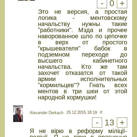
-
0
+
Это не версия, а простая
логика - ментовскому
начальству нужны такие
"работники". Мзда и прочее
наворованное шло по цепочке
в верх от простого
"крышевателя" бабок в
подземном переходе до
высшего кабинетного
начальства. Кто же там
захочет отказатся от такой
армии исполнительных
"кормильцев"? Гнать всех
ментов в три шеи от этой
народной кормушки!
25.12.2015 18:19
#
Alexander Derkach
-
13
+
Я не вірю в реформу міліції-
поліції. Я не вірю в прагнення