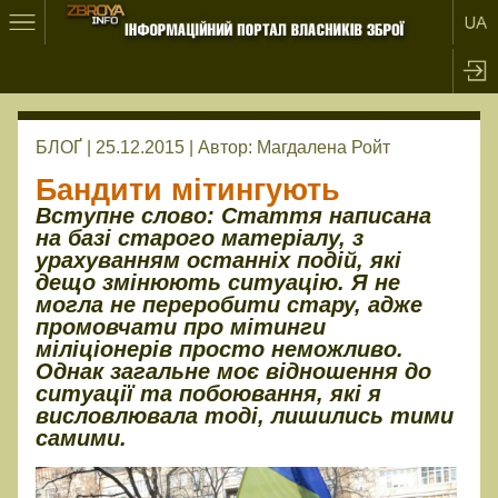
БЛОҐ | 25.12.2015 |
Автор:
Магдалена Ройт
Бандити мітингують
Вступне слово: Стаття написана
на базі старого матеріалу, з
урахуванням останніх подій, які
дещо змінюють ситуацію. Я не
могла не переробити стару, адже
промовчати про мітинги
міліціонерів просто неможливо.
Однак загальне моє відношення до
ситуації та побоювання, які я
висловлювала тоді, лишились тими
самими.