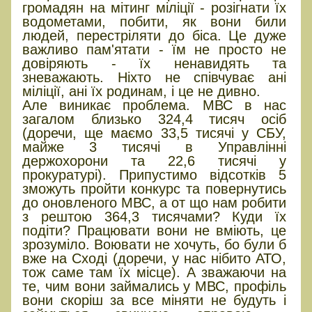
громадян на мітинг міліції - розігнати їх
водометами, побити, як вони били
людей, перестріляти до біса. Це дуже
важливо пам'ятати - їм не просто не
довіряють - їх ненавидять та
зневажають. Ніхто не співчуває ані
міліції, ані їх родинам, і це не дивно.
Але виникає проблема. МВС в нас
загалом близько 324,4 тисяч осіб
(доречи, ще маємо 33,5 тисячі у СБУ,
майже 3 тисячі в Управлінні
держохорони та 22,6 тисячі у
прокуратурі). Припустимо відсотків 5
зможуть пройти конкурс та повернутись
до оновленого МВС, а от що нам робити
з рештою 364,3 тисячами? Куди їх
подіти? Працювати вони не вміють, це
зрозуміло. Воювати не хочуть, бо були б
вже на Сході (доречи, у нас нібито АТО,
тож саме там їх місце). А зважаючи на
те, чим вони займались у МВС, профіль
вони скоріш за все міняти не будуть і