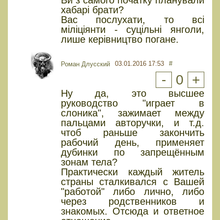
хабарі брати?
Вас послухати, то всі
міліціянти - суцільні янголи,
лише керівництво погане.
03.01.2016 17:53
#
Роман Длусский
-
0
+
Ну да, это высшее
руководство "играет в
слоника", зажимает между
пальцами авторучки, и т.д.
чтоб раньше закончить
рабочий день, применяет
дубинки по запрещённым
зонам тела?
Практически каждый житель
страны сталкивался с Вашей
"работой" либо лично, либо
через родственников и
знакомых. Отсюда и ответное