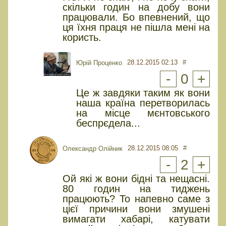
скільки годин на добу вони
працювали. Бо впевнений, що
ця їхня праця не пішла мені на
користь.
28.12.2015 02:13
#
Юрiй Проценко
-
0
+
Це ж завдяки таким як вони
наша країна перетворилась
на місце мєнтовського
беспрєдела...
28.12.2015 08:05
#
Олександр Олійник
-
2
+
Ой які ж вони бідні та нещасні.
80 годин на тиджень
працюють? То напевно саме з
цієї причини вони змушені
вимагати хабарі, катувати