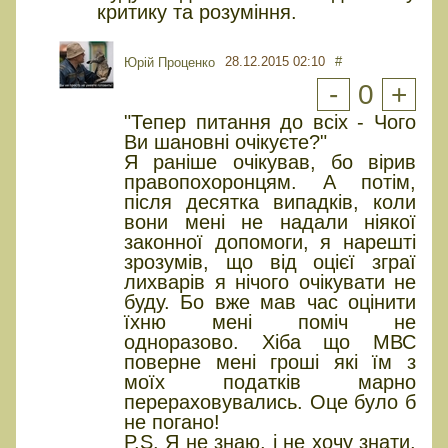
критику та розуміння.
28.12.2015 02:10
#
Юрiй Проценко
-
0
+
"Тепер питання до всіх - Чого
Ви шановні очікуєте?"
Я раніше очікував, бо вірив
правопохоронцям. А потім,
після десятка випадків, коли
вони мені не надали ніякої
законної допомоги, я нарешті
зрозумів, що від оцієї зграї
лихварів я нічого очікувати не
буду. Бо вже мав час оцінити
їхню мені поміч не
одноразово. Хіба що МВС
поверне мені гроші які їм з
моїх податків марно
перераховувались. Оце було б
не погано!
P.S. Я не знаю, і не хочу знати,