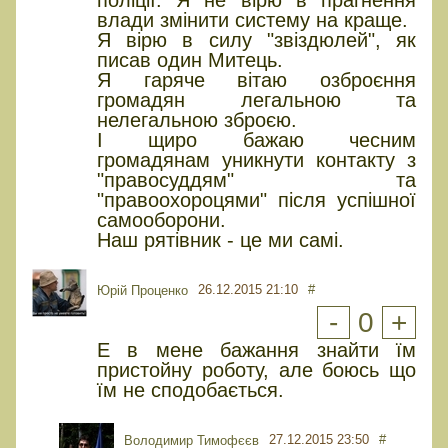
влади змінити систему на краще.
Я вірю в силу "звіздюлей", як
писав один Митець.
Я гаряче вітаю озброєння
громадян легальною та
нелегальною зброєю.
І щиро бажаю чесним
громадянам уникнути контакту з
"правосуддям" та
"правоохороцями" після успішної
самооборони.
Наш рятівник - це ми самі.
26.12.2015 21:10
#
Юрiй Проценко
-
0
+
Е в мене бажання знайти їм
пристойну роботу, але боюсь що
їм не сподобається.
27.12.2015 23:50
#
Володимир Тимофєєв