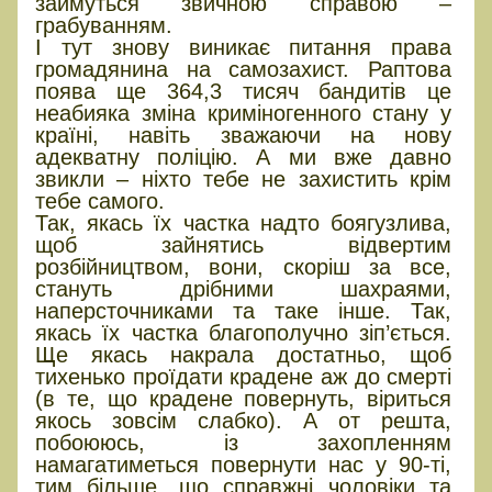
займуться звичною справою –
грабуванням.
І тут знову виникає питання права
громадянина на самозахист. Раптова
поява ще 364,3 тисяч бандитів це
неабияка зміна криміногенного стану у
країні, навіть зважаючи на нову
адекватну поліцію. А ми вже давно
звикли – ніхто тебе не захистить крім
тебе самого.
Так, якась їх частка надто боягузлива,
щоб зайнятись відвертим
розбійництвом, вони, скоріш за все,
стануть дрібними шахраями,
наперсточниками та таке інше. Так,
якась їх частка благополучно зіп’ється.
Ще якась накрала достатньо, щоб
тихенько проїдати крадене аж до смерті
(в те, що крадене повернуть, віриться
якось зовсім слабко). А от решта,
побоююсь, із захопленням
намагатиметься повернути нас у 90-ті,
тим більше, що справжні чоловіки та