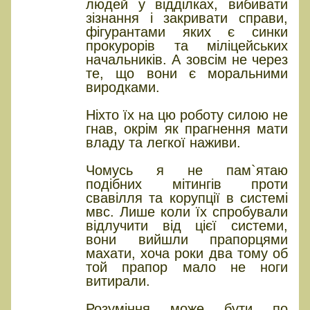
людей у відділках, вибивати
зізнання і закривати справи,
фігурантами яких є синки
прокурорів та міліцейських
начальників. А зовсім не через
те, що вони є моральними
виродками.
Ніхто їх на цю роботу силою не
гнав, окрім як прагнення мати
владу та легкої наживи.
Чомусь я не пам`ятаю
подібних мітингів проти
свавілля та корупції в системі
мвс. Лише коли їх спробували
відлучити від цієї системи,
вони вийшли прапорцями
махати, хоча роки два тому об
той прапор мало не ноги
витирали.
Розуміння може бути по