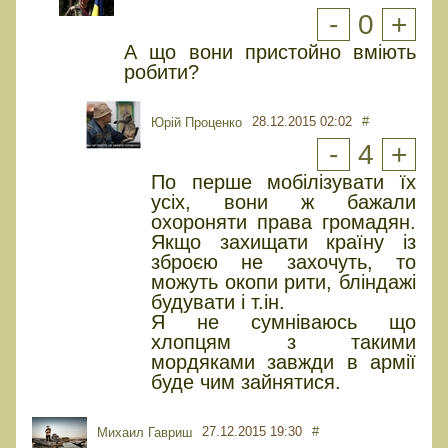
-
0
+
А що вони пристойно вміють
робити?
28.12.2015 02:02
#
Юрiй Проценко
-
4
+
По перше мобілізувати їх
усіх, вони ж бажали
охороняти права громадян.
Якщо захищати країну із
зброєю не захочуть, то
можуть окопи рити, бліндажі
будувати і т.ін.
Я не сумніваюсь що
хлопцям з такими
мордяками завжди в армії
буде чим зайнятися.
27.12.2015 19:30
#
Михаил Гавриш