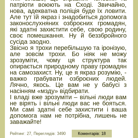
патріоти воюють на Сході. Звичайно,
нова, адекватна поліція буде їх ловити.
Але тут їй якраз і знадобиться допомога
законослухняних озброєних громадян,
які здатні захистити себе, свою родину,
своє помешкання. Ну й беззбройного
сусіда заодно.
Звісно я трохи перебільшую та іронізую,
але зовсім трохи. Бо ніяк не можу
зрозуміти, чому ця структура так
опирається природному праву громадян
на самозахист. Ну, це я якраз розумію, -
важко грабувати озброєних людей.
Лячно, якось. Це вам не у бабусі з
насінням «мзду» відбирати.
І владі вже зрозуміти – вільні люди вам
не вірять і вільні люди вас не бояться.
Ми самі здатні себе захистити і ваша
допомога нам не потрібна, лишень не
заважайте!
Рейтинг: 27, Переглядів: 3490
Коментарів:
18