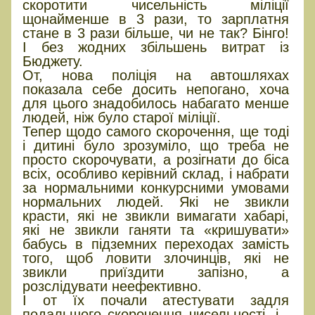
скоротити чисельність міліції
щонайменше в 3 рази, то зарплатня
стане в 3 рази більше, чи не так? Бінго!
І без жодних збільшень витрат із
Бюджету.
От, нова поліція на автошляхах
показала себе досить непогано, хоча
для цього знадобилось набагато менше
людей, ніж було старої міліції.
Тепер щодо самого скорочення, ще тоді
і дитині було зрозуміло, що треба не
просто скорочувати, а розігнати до біса
всіх, особливо керівний склад, і набрати
за нормальними конкурсними умовами
нормальних людей. Які не звикли
красти, які не звикли вимагати хабарі,
які не звикли ганяти та «кришувати»
бабусь в підземних переходах замість
того, щоб ловити злочинців, які не
звикли приїздити запізно, а
розслідувати неефективно.
І от їх почали атестувати задля
подальшого скорочення чисельності, і ,