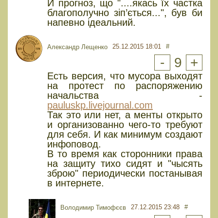
Й прогноз, що "....якась їх частка
благополучно зіп’ється...", був би
напевно ідеальний.
25.12.2015 18:01
#
Александр Лещенко
-
9
+
Есть версия, что мусора выходят
на протест по распоряжению
начальства -
pauluskp.livejournal.com
Так это или нет, а менты открыто
и организованно чего-то требуют
для себя. И как минимум создают
инфоповод.
В то время как сторонники права
на защиту тихо сидят и "чысять
зброю" периодически постанывая
в интернете.
27.12.2015 23:48
#
Володимир Тимофєєв