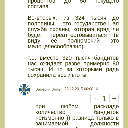
процентов до 50 текущего
состава.
Во-вторых, из 324 тысяч до
половины - это государственная
служба охраны, которая вряд ли
будет переаттестовываться (в
виду ее полномочий это
малоцелесообразно)
т.е. вместо 320 тысяч бандитов
нас ожидает разве примерно 80
тысяч. И то за которыми рада
сохранила все льготы.
26.12.2015 06:00
#
Валерий Вольт
-
1
+
при любом раскладе
количество бандитов
неизменно )) разница только в
занимаемой должности