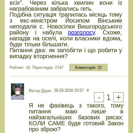
всіх”. Через кілька хвилин вони із
награбованим забрались геть.
Подібна ситуація трапилась місяць тому
з екс-міністром Йосипом Вінським
неподалік с. Новосілки Вишгородського
району і набула
розголосу
. Схоже,
нападів на оселі, коли власники вдома,
буде тільки більшати.
Питання два: як запобігти і що робити у
випадку вторгнення?
Рейтинг: 16, Переглядів: 2747
Коментарів:
31
26.03.2016 10:57
#
Віктор Дідик
-
1
+
Я не фахівець з такого, тому
питання маю лише в
найзагальніших базових рисах:
КОЛИ САМЕ буде готовий Закон
про зброю?