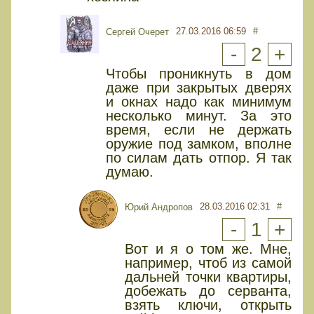
27.03.2016 06:59
#
Сергей Очерет
-
2
+
Чтобы проникнуть в дом
даже при закрытых дверях
и окнах надо как минимум
несколько минут. За это
время, если не держать
оружие под замком, вполне
по силам дать отпор. Я так
думаю.
28.03.2016 02:31
#
Юрий Андропов
-
1
+
Вот и я о том же. Мне,
например, чтоб из самой
дальней точки квартиры,
добежать до серванта,
взять ключи, открыть