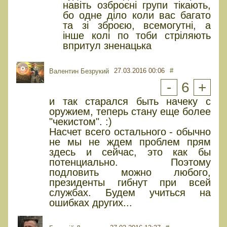
навіть озброєні групи тікають,
бо одне діло коли вас багато
та зі зброєю, всемогутні, а
інше колі по тоби стріляють
впритул зненацька
27.03.2016 00:06
#
Валентин Безрукий
-
6
+
и так старался быть начеку с
оружием, теперь стану еще более
"чекистом". :)
Насчет всего остального - обычно
не мы не ждем проблем прям
здесь и сейчас, это как бы
потенциально. Поэтому
подловить можно любого,
президенты гибнут при всей
службах. Будем учиться на
ошибках других...