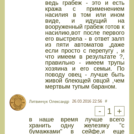
ведь грабеж - это и есть
кража с применением
насилия в том или ином
виде, и идущий на
вооруженный грабеж готов к
насилию,вот после первого
его выстрела - в ответ залп
из пяти автоматов ,даже
если просто с перепугу , и
что имеем в результате ?,
правильно - имеем трупы
хозяина и его семьи. По
поводу овец - лучше быть
живой блеющей овцой ,чем
мертвым тупым бараном.
26.03.2016 22:56
#
Литвинчук Олександр
-
1
+
в наше время лучше всего
хранить одну железяку "с
бумажками" в сейфе,и еще