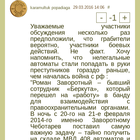
29.03.2016 14:06
#
karamultuk popadiaga
-
-1
+
Уважаемые участники
обсуждения несколько раз
предположили, что грабители
вероятно, участники боевых
действий. Не факт. Хочу
напомнить, что нелегальные
автоматы стали попадать в руки
преступников гораздо раньше,
чем началась война с рф :
"Роман Заворотный – бывший
сотрудник «Беркута», который
перешел на «работу» в банду
для взаимодействия с
правоохранительными органами.
В ночь с 20-го на 21-е февраля
2014-го именно Заворотному
Чеботарев поставил самую
важную задачу – тайно получить
на складе МВД 408 автоматов и