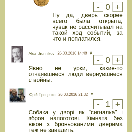
-
0
+
Ну да, дверь скорее
всего была открыта,
чувак не рассчитывал на
такой ход событий, за
что и поплатился.
26.03.2016 14:48
#
Alex Bronnikov
-
0
+
Явно не урки, какие-то
отчаявшиеся люди вернувшиеся
с войны.
26.03.2016 21:32
#
Юрiй Проценко
-
1
+
Собака у дворі як "сигналка" і
зброя напоготові. Кімната без
вікон з броньованими дверима
теж не завадить.