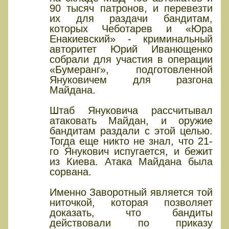
90 тысяч патронов, и перевезти
их для раздачи бандитам,
которых Чеботарев и «Юра
Енакиевский» - криминальный
авторитет Юрий Иванющенко
собрали для участия в операции
«Бумеранг», подготовленной
Януковичем для разгона
Майдана.
Штаб Януковича рассчитывал
атаковать Майдан, и оружие
бандитам раздали с этой целью.
Тогда еще никто не знал, что 21-
го Янукович испугается, и бежит
из Киева. Атака Майдана была
сорвана.
Именно Заворотный является той
ниточкой, которая позволяет
доказать, что бандиты
действовали по приказу