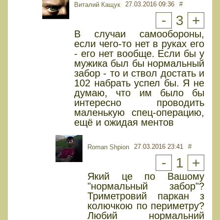
27.03.2016 09:36
#
Виталий Кащук
-
3
+
В случаи самообороны,
если чего-то нет в руках его
- его нет вообще. Если бы у
мужика был бы нормальный
забор - то и ствол достать и
102 набрать успел бы. Я не
думаю, что им было бы
интересно проводить
маленькую спец-операцию,
ещё и ожидая ментов
27.03.2016 23:41
#
Roman Shpion
-
1
+
Який це по Вашому
"нормальный забор"?
Триметровий паркан з
колючкою по периметру?
Любий нормальний