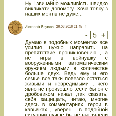
Ну і звичайно можливість швидко
викликати допомогу. Хоча толку з
наших ментів не дуже...
26.03.2016 21:45
#
Alexsandr Boytsan
-
5
+
Думаю в подобных моментах все
усилия нужно направить на
препятствие проникновению , а
не игры в войнушку с
вооруженными автоматическим
оружием людьми в количестве
больше двух. Ведь ему и его
семье все таки повезло остаться
живыми и невредимыми , чего
явно не произошло ,если бы он с
дробовиком начал ,так сказать,
себя защищать, читаю, многие
здесь в комментариях, герои в
кавычках , уверен , в подобной
ситуации лучше бы не выглядели