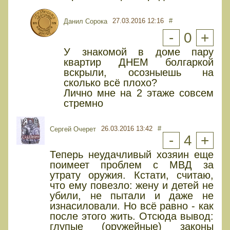
27.03.2016 12:16
#
Данил Сорока
-
0
+
У знакомой в доме пару
квартир ДНЕМ болгаркой
вскрыли, осозныешь на
сколько всё плохо?
Лично мне на 2 этаже совсем
стремно
26.03.2016 13:42
#
Сергей Очерет
-
4
+
Теперь неудачливый хозяин еще
поимеет проблем с МВД за
утрату оружия. Кстати, считаю,
что ему повезло: жену и детей не
убили, не пытали и даже не
изнасиловали. Но всё равно - как
после этого жить. Отсюда вывод:
глупые (оружейные) законы