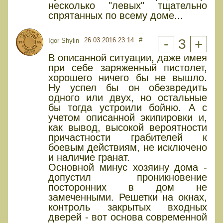
несколько "левых" тщательно
спрятанных по всему доме...
26.03.2016 23:14
#
-
3
+
Igor Shylin
В описанной ситуации, даже имея
при себе заряженный пистолет,
хорошего ничего бы не вышло.
Ну успел бы он обезвредить
одного или двух, но остальные
бы тогда устроили бойню. А с
учетом описанной экипировки и,
как вывод, высокой вероятности
причастности грабителей к
боевым действиям, не исключено
и наличие гранат.
Основной минус хозяину дома -
допустил проникновение
посторонних в дом не
замеченными. Решетки на окнах,
контроль закрытых входных
дверей - вот основа современной