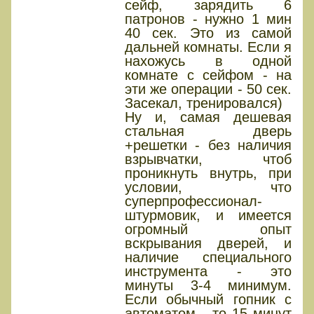
сейф, зарядить 6
патронов - нужно 1 мин
40 сек. Это из самой
дальней комнаты. Если я
нахожусь в одной
комнате с сейфом - на
эти же операции - 50 сек.
Засекал, тренировался)
Ну и, самая дешевая
стальная дверь
+решетки - без наличия
взрывчатки, чтоб
проникнуть внутрь, при
условии, что
суперпрофессионал-
штурмовик, и имеется
огромный опыт
вскрывания дверей, и
наличие специального
инструмента - это
минуты 3-4 минимум.
Если обычный гопник с
автоматом - то 15 минут