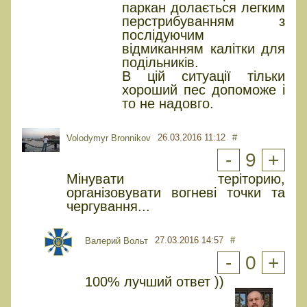
паркан долається легким
перстрибуванням з
послідуючим
відмиканням калітки для
подільників.
В цій ситуації тільки
хороший пес допоможе і
то не надовго.
26.03.2016 11:12
#
Volodymyr Bronnikov
-
9
+
Мінувати теріторию,
організовувати вогневі точки та
чергування...
27.03.2016 14:57
#
Валерий Вольт
-
0
+
100% лучший ответ ))