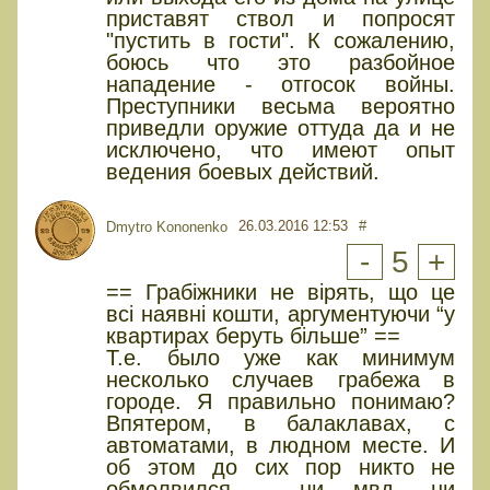
приставят ствол и попросят
"пустить в гости". К сожалению,
боюсь что это разбойное
нападение - отгосок войны.
Преступники весьма вероятно
приведли оружие оттуда да и не
исключено, что имеют опыт
ведения боевых действий.
26.03.2016 12:53
#
Dmytro Kononenko
-
5
+
== Грабіжники не вірять, що це
всі наявні кошти, аргументуючи “у
квартирах беруть більше” ==
Т.е. было уже как минимум
несколько случаев грабежа в
городе. Я правильно понимаю?
Впятером, в балаклавах, с
автоматами, в людном месте. И
об этом до сих пор никто не
обмолвился - ни мвд, ни