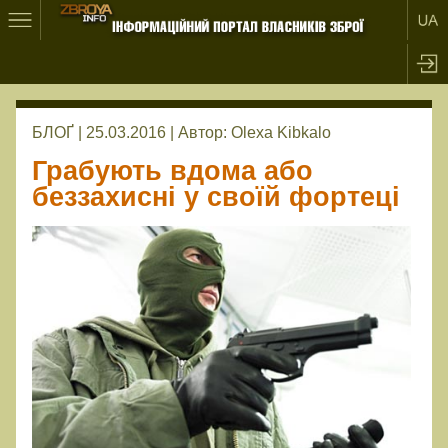
БЛОҐ | 25.03.2016 |
Автор:
Olexa Kibkalo
Грабують вдома або
беззахисні у своїй фортеці