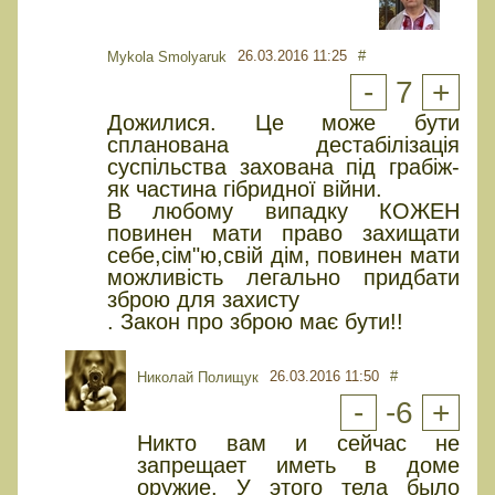
26.03.2016 11:25
#
Mykola Smolyaruk
-
7
+
Дожилися. Це може бути
спланована дестабілізація
суспільства захована під грабіж-
як частина гібридної війни.
В любому випадку КОЖЕН
повинен мати право захищати
себе,сім"ю,свій дім, повинен мати
можливість легально придбати
зброю для захисту
. Закон про зброю має бути!!
26.03.2016 11:50
#
Николай Полищук
-
-6
+
Никто вам и сейчас не
запрещает иметь в доме
оружие. У этого тела было