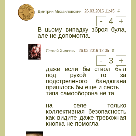
26.03.2016 11:45
#
Дмитрий Михайловский
-
4
+
В цьому випадку зброя була,
але не допомогла.
26.03.2016 12:05
#
Сергей Хилевич
-
3
+
даже если бы ствол был
под рукой то за
подстреленого бандюгана
пришлось бы еще и сесть
типа самооборона не та
на селе только
коллективная безопасность
как видите даже тревожная
кнопка не помогла