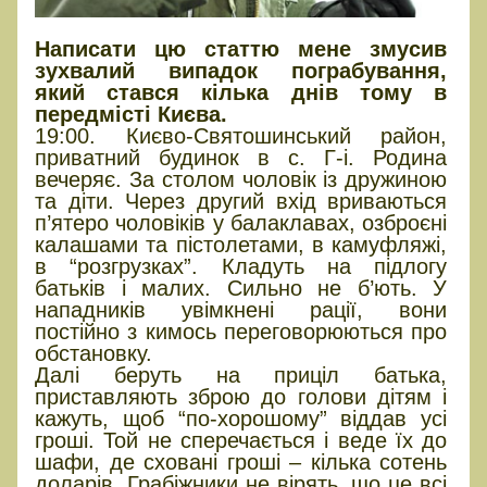
Написати цю статтю мене змусив
зухвалий випадок пограбування,
який стався кілька днів тому в
передмісті Києва.
19:00. Києво-Святошинський район,
приватний будинок в с. Г-і. Родина
вечеряє. За столом чоловік із дружиною
та діти. Через другий вхід вриваються
п’ятеро чоловіків у балаклавах, озброєні
калашами та пістолетами, в камуфляжі,
в “розгрузках”. Кладуть на підлогу
батьків і малих. Сильно не б’ють. У
нападників увімкнені рації, вони
постійно з кимось переговорюються про
обстановку.
Далі беруть на приціл батька,
приставляють зброю до голови дітям і
кажуть, щоб “по-хорошому” віддав усі
гроші. Той не сперечається і веде їх до
шафи, де сховані гроші – кілька сотень
доларів. Грабіжники не вірять, що це всі