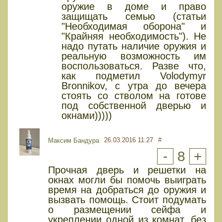
оружие в доме и право
защищать семью (статьи
"Необходимая оборона" и
"Крайняя необходимость"). Не
надо путать наличие оружия и
реальную возможность им
воспользоваться. Разве что,
как подметил Volodymyr
Bronnikov, с утра до вечера
стоять со стволом на готове
под собственной дверью и
окнами)))))
26.03.2016 11:27
#
Максим Бандура
-
8
+
Прочная дверь и решетки на
окнах могли бы помочь выиграть
время на добраться до оружия и
вызвать помощь. Стоит подумать
о размещении сейфа и
укреплении одной из комнат, без