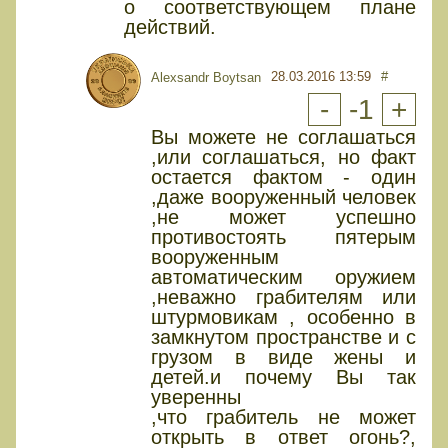
о соответствующем плане
действий.
28.03.2016 13:59
#
Alexsandr Boytsan
-
-1
+
Вы можете не соглашаться
,или соглашаться, но факт
остается фактом - один
,даже вооруженный человек
,не может успешно
противостоять пятерым
вооруженным
автоматическим оружием
,неважно грабителям или
штурмовикам , особенно в
замкнутом пространстве и с
грузом в виде жены и
детей.и почему Вы так
уверенны
,что грабитель не может
открыть в ответ огонь?,