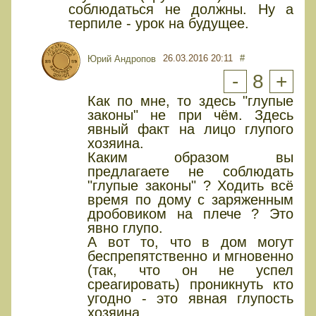
соблюдаться не должны. Ну а
терпиле - урок на будущее.
26.03.2016 20:11
#
Юрий Андропов
-
8
+
Как по мне, то здесь "глупые
законы" не при чём. Здесь
явный факт на лицо глупого
хозяина.
Каким образом вы
предлагаете не соблюдать
"глупые законы" ? Ходить всё
время по дому с заряженным
дробовиком на плече ? Это
явно глупо.
А вот то, что в дом могут
беспрепятственно и мгновенно
(так, что он не успел
среагировать) проникнуть кто
угодно - это явная глупость
хозяина