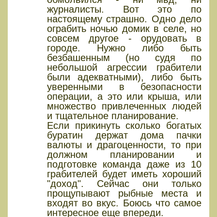
журналисты. Вот это по
настоящему страшно. Одно дело
ограбить ночью домик в селе, но
совсем другое - орудовать в
городе. Нужно либо быть
безбашенным (но судя по
небольшой агрессии грабители
были адекватными), либо быть
уверенными в безопасности
операции, а это или крыша, или
множество привлеченных людей
и тщательное планирование.
Если прикинуть сколько богатых
буратин держат дома пачки
валюты и драгоценности, то при
должном планировании и
подготовке команда даже из 10
грабителей будет иметь хороший
"доход". Сейчас они только
прощупывают рыбные места и
входят во вкус. Боюсь что самое
интересное еще впереди.