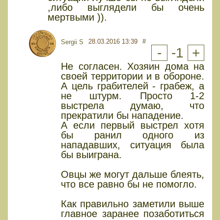
,либо выглядели бы очень
мертвыми )).
28.03.2016 13:39
#
Sergii S
-
-1
+
Не согласен. Хозяин дома на
своей территории и в обороне.
А цель грабителей - грабеж, а
не штурм. Просто 1-2
выстрела думаю, что
прекратили бы нападение.
А если первый выстрел хотя
бы ранил одного из
нападавших, ситуация была
бы выиграна.
Овцы же могут дальше блеять,
что все равно бы не помогло.
Как правильно заметили выше
главное заранее позаботиться