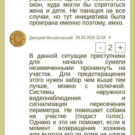
окон, куда могли бы спрятаться
жена и дети. Не панацея на все
случаи, но тут инициатива была
проиграна именно поэтому, имхо.
26.03.2016 11:54
#
Дмитрий Михайловский
-
2
+
В данной ситуации преступники
для начала сумели
незамеченными проникнуть на
участок. Для предотвращения
этого нужен забор чем выше тем
лучше, можно с колючкой.
Системы наружного
видеонаблюдения и
сигнализация пересечения
периметра. Не помешает собака
на участке (подаст голос).
Однако и это не поможет, если в
момент возвращения хозяина
или выхода его из дома на улице