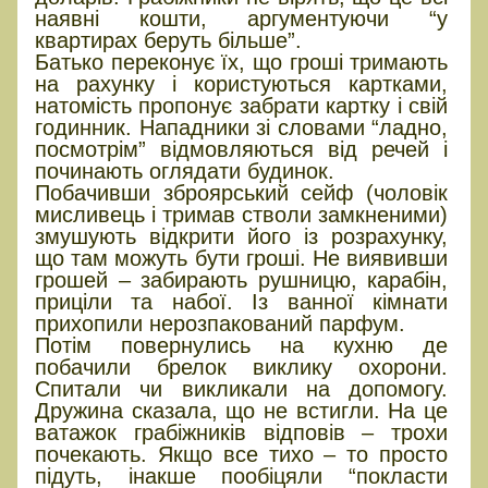
наявні кошти, аргументуючи “у
квартирах беруть більше”.
Батько переконує їх, що гроші тримають
на рахунку і користуються картками,
натомість пропонує забрати картку і свій
годинник. Нападники зі словами “ладно,
посмотрім” відмовляються від речей і
починають оглядати будинок.
Побачивши зброярський сейф (чоловік
мисливець і тримав стволи замкненими)
змушують відкрити його із розрахунку,
що там можуть бути гроші. Не виявивши
грошей – забирають рушницю, карабін,
приціли та набої. Із ванної кімнати
прихопили нерозпакований парфум.
Потім повернулись на кухню де
побачили брелок виклику охорони.
Спитали чи викликали на допомогу.
Дружина сказала, що не встигли. На це
ватажок грабіжників відповів – трохи
почекають. Якщо все тихо – то просто
підуть, інакше пообіцяли “покласти