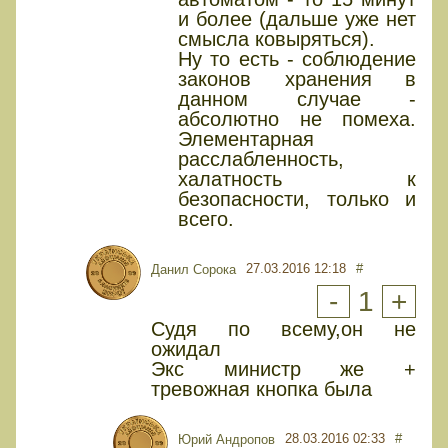
и более (дальше уже нет
смысла ковыряться).
Ну то есть - соблюдение
законов хранения в
данном случае -
абсолютно не помеха.
Элементарная
расслабленность,
халатность к
безопасности, только и
всего.
27.03.2016 12:18
#
Данил Сорока
-
1
+
Судя по всему,он не
ожидал
Экс министр же +
тревожная кнопка была
28.03.2016 02:33
#
Юрий Андропов