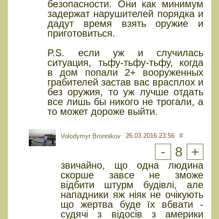
безопасности. Они как минимум
задержат нарушителей порядка и
дадут время взять оружие и
приготовиться.
P.S. если уж и случилась
ситуация, тьфу-тьфу-тьфу, когда
в дом попали 2+ вооруженных
грабителей застав вас врасплох и
без оружия, то уж лучше отдать
все лишь бы никого не трогали, а
то может дороже выйти.
26.03.2016 23:56
#
Volodymyr Bronnikov
-
8
+
звичайно, що одна людина
скорше завсе не зможе
відбити штурм будівлі, але
нападники яж ніяк не очікують
що жертва буде їх вбвати -
судячі з відосів з америки