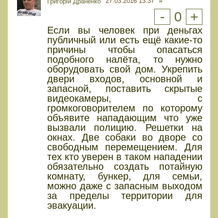
27.03.2016 13:37
#
Григорій Драненко
-
0
+
Если вы человек при деньгах
публичный или есть ещё какие-то
причины чтобы опасаться
подобного налёта, то нужно
оборудовать свой дом. Укрепить
двери входов, основной и
запасной, поставить скрытые
видеокамеры, с
громкоговорителем по которому
объявите нападающим что уже
вызвали полицию. Решетки на
окнах. Две собаки во дворе со
свободным перемещением. Для
тех кто уверен в таком нападении
обязательно создать потайную
комнату, бункер, для семьи,
можно даже с запасным выходом
за пределы территории для
эвакуации.