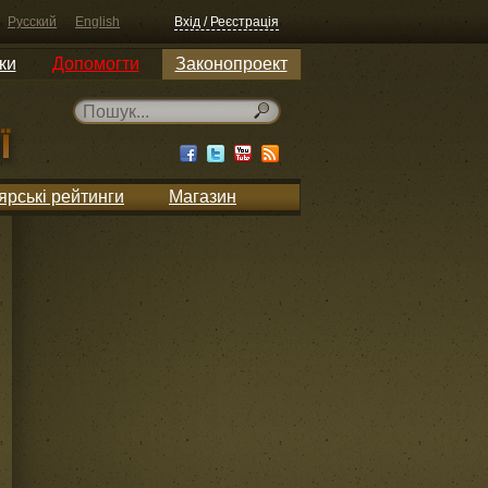
Русский
English
Вхід / Реєстрація
ки
Допомогти
Законопроект
ярські рейтинги
Магазин