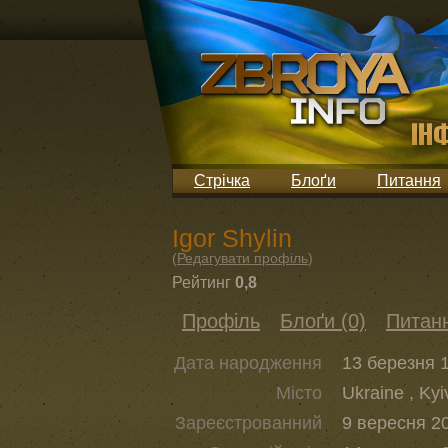
Стрічка
Блоґи
Питання
Igor Shylin
(
Редагувати профіль
)
Рейтинг
0,8
Профіль
Блоґи (0)
Питанн
Дата народження
13 березня 1
Місто
Ukraine , Kyi
Зареєстрованний
9 вересня 20