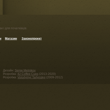
к і для початківців.
и
Магазин
Законопроект
Дизайн:
Serge Melnikov
Розробка:
42 Coffee Cups
(2013-2020)
Розробка:
Volodymyr Tartynskyi
(2009-2012)