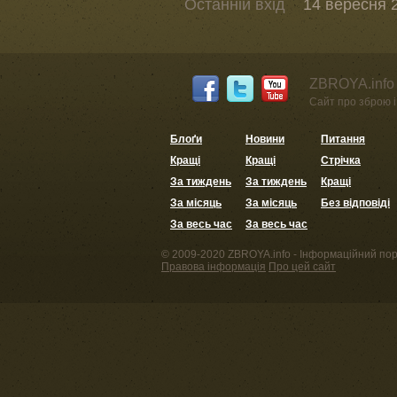
Останній вхід
14 вересня 2
ZBROYA.info 
Сайт про зброю і 
Блоґи
Новини
Питання
Кращі
Кращі
Стрічка
За тиждень
За тиждень
Кращі
За місяць
За місяць
Без відповіді
За весь час
За весь час
© 2009-2020 ZBROYA.info - Інформаційний пор
Правова інформація
Про цей сайт