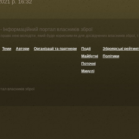
021 р. 16:32
- Інформаційний портал власників зброї
право нею володіти, який буде корисним як для досвідчених власників зброї, та
Теми
Автори
Організації та партнери
Події
Зброярські рейтинг
Майбутні
Політики
Поточні
Минулі
тал власників зброї