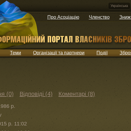
Українська
Про Асоціацію
Членство
Зниж
Теми
Організації та партнери
Події
Збро
я (0)
Відповіді (4)
Коментарі (8)
986 р.
v
15 р. 11:02