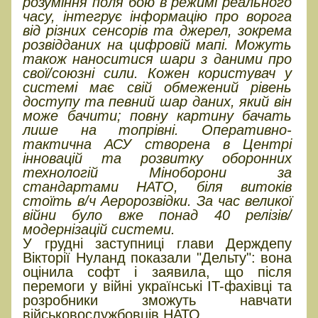
розуміння поля бою в режимі реального
часу, інтегрує інформацію про ворога
від різних сенсорів та джерел, зокрема
розвідданих на цифровій мапі. Можуть
також наноситися шари з даними про
свої/союзні сили. Кожен користувач у
системі має свій обмежений рівень
доступу та певний шар даних, який він
може бачити; повну картину бачать
лише на топрівні. Оперативно-
тактична АСУ створена в Центрі
інновацій та розвитку оборонних
технологій Міноборони за
стандартами НАТО, біля витоків
стоїть в/ч Аеророзвідки. За час великої
війни було вже понад 40 релізів/
модернізацій системи.
У грудні заступниці глави Держдепу
Вікторії Нуланд показали "Дельту": вона
оцінила софт і заявила, що після
перемоги у війні українські IT-фахівці та
розробники зможуть навчати
військовослужбовців НАТО.