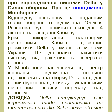
про впровадження системи Delta у
Силах оборони. Про це
повідомляє
Міноборони.
Відповідну постанову за поданням
глави оборонного відомства Олексія
Резнікова було прийнято сьогодні, 4
лютого, на засіданні Кабміну.
Крім використання платформи
військовими, Кабмін дозволив
розмістити Delta у хмарі за межами
України. Це дозволить захистити
систему від ракетних та кібератак
ворога.
У Міноборони наголосили, що центр
інновацій відомства постійно
вдосконалить платформу Delta та додає
новий функціонал, який дає українським
військовим значну перевагу над
ворогом.
ДОВІДКА
.
Delta структурує всю
інформацію щодо противника на
театрі воєнних дій. Забезпечує об'ємне