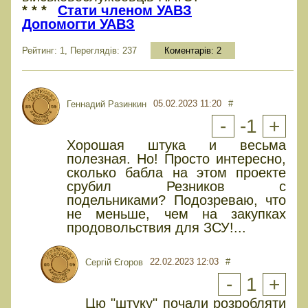
* * *
Стати членом УАВЗ
Допомогти УАВЗ
Рейтинг: 1, Переглядів: 237
Коментарів:
2
05.02.2023 11:20
#
Геннадий Разинкин
-
-1
+
Хорошая штука и весьма
полезная. Но! Просто интересно,
сколько бабла на этом проекте
срубил Резников с
подельниками? Подозреваю, что
не меньше, чем на закупках
продовольствия для ЗСУ!...
22.02.2023 12:03
#
Сергій Єгоров
-
1
+
Цю "штуку" почали розробляти