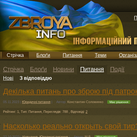
П
Стрічка
Блоґи
Питання
Теми
Організ
Стрічка
Блоґи
Новини
Питання
Події
Нові
З відповіддю
Декілька питань про зброю під патр
05.11.2023
|
Юридичні питання
|
Автор:
Константин Соломинко
Має рішення
Рейтинг: 1
,
Тип: Питання
,
Переглядів: 788
,
Відповіді:
2
Насколько реально открыть свой тир
22.10.2023
|
Навчання
,
Юридичні питання
|
Автор:
M B
Має рішення