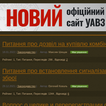
Питання про дозвіл на купівлю комбі
18.01.2022
|
Законодавство
|
Автор:
Максим Шищак
Має рішення
Рейтинг: 1
,
Тип: Питання
,
Переглядів: 296
,
Відповіді:
2
Питання про встановлення сигналізаці
зброї
29.12.2021
|
Законодавство
|
Автор:
Евгений Коваль
Має рішення
Рейтинг: 1
,
Тип: Питання
,
Переглядів: 1344
,
Відповіді:
6
Вопрос о целике и перерегистрации