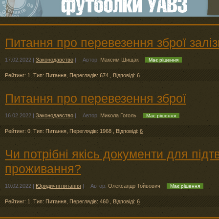
Питання про перевезення зброї залі
17.02.2022
|
Законодавство
|
Автор:
Максим Шищак
Має рішення
Рейтинг: 1
,
Тип: Питання
,
Переглядів: 674
,
Відповіді:
6
Питання про перевезення зброї
16.02.2022
|
Законодавство
|
Автор:
Микола Гоголь
Має рішення
Рейтинг: 0
,
Тип: Питання
,
Переглядів: 1968
,
Відповіді:
6
Чи потрібні якісь документи для під
проживання?
10.02.2022
|
Юридичні питання
|
Автор:
Олександр Тойвович
Має рішення
Рейтинг: 1
,
Тип: Питання
,
Переглядів: 460
,
Відповіді:
6