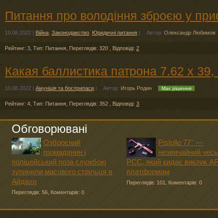
Питання про володіння зброєю у при
19.08.2022
|
Війна
,
Законодавство
,
Юридичні питання
|
Автор:
Олександр Любимов
Рейтинг: 3
,
Тип: Питання
,
Переглядів: 320
,
Відповіді:
2
Какая баллистика патрона 7.62 х 39
10.08.2022
|
Амуніція та боєприпаси
|
Автор:
Игорь Родин
Має рішення
Рейтинг: 4
,
Тип: Питання
,
Переглядів: 352
,
Відповіді:
3
Обговорювані
Озброєний
Pistollo 77° —
громадянин і
незвичайний чесь
поліцейський поза службою
PCC, який кидає виклик A
зупинили масового стрільця в
платформам
Айдахо
Переглядів: 101
,
Коментарів: 0
Переглядів: 56
,
Коментарів: 0