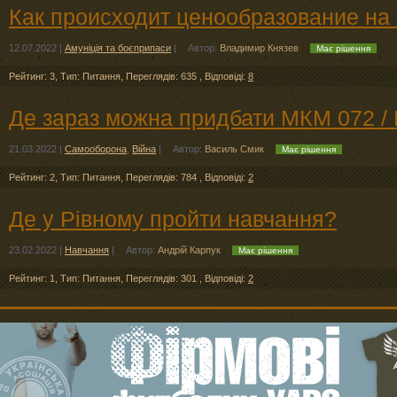
Как происходит ценообразование на
12.07.2022
|
Амуніція та боєприпаси
|
Автор:
Владимир Князев
Має рішення
Рейтинг: 3
,
Тип: Питання
,
Переглядів: 635
,
Відповіді:
8
Де зараз можна придбати МКМ 072 /
21.03.2022
|
Самооборона
,
Війна
|
Автор:
Василь Смик
Має рішення
Рейтинг: 2
,
Тип: Питання
,
Переглядів: 784
,
Відповіді:
2
Де у Рівному пройти навчання?
23.02.2022
|
Навчання
|
Автор:
Андрій Карпук
Має рішення
Рейтинг: 1
,
Тип: Питання
,
Переглядів: 301
,
Відповіді:
2