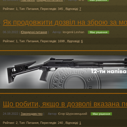
Рейтинг: 1
,
Тип: Питання
,
Переглядів: 345
,
Відповіді:
7
Як продовжити дозвіл на зброю за мо
06.10.2022
|
Юридичні питання
|
Автор:
Ievgenii Leshan
Має рішення
Рейтинг: 1
,
Тип: Питання
,
Переглядів: 1698
,
Відповіді:
6
Що робити, якщо в дозволі вказана 
24.08.2022
|
Законодавство
|
Автор:
Єгор Шурховецький
Має рішення
Рейтинг: 2
,
Тип: Питання
,
Переглядів: 240
,
Відповіді:
1