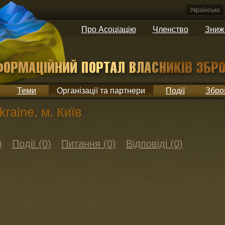
Українська
Про Асоціацію
Членство
Зниж
Теми
Організації та партнери
Події
Збро
kraine, м. Київ
)
Події (0)
Питання (0)
Відповіді (0)