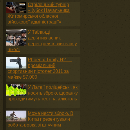
Стрілецький турнір
«Кубок Начальника
Житомирської обласної
військової адміністрації»
У Таїланді
дев'ятикласник
перестріляв вчителів у
школі
Phoenix Trinity H2 —
преміальний
спортивний пістолет 2011 за
майже $7,000
У Латвії поліцейські, які
носять зброю, щоранку
проходитимуть тест на алкоголь
Може нести зброю. В
Китаї презентували
робота-вовка зі штучним