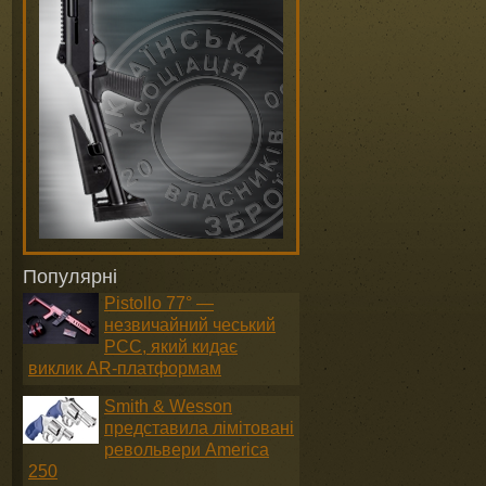
Популярні
Pistollo 77° —
незвичайний чеський
PCC, який кидає
виклик AR-платформам
Smith & Wesson
представила лімітовані
револьвери America
250