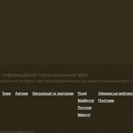
- Інформаційний портал власників зброї
право нею володіти, який буде корисним як для досвідчених власників зброї, та
Теми
Автори
Організації та партнери
Події
Зброярські рейтинг
Майбутні
Політики
Поточні
Минулі
тал власників зброї