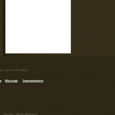
к і для початківців.
и
Магазин
Законопроект
Дизайн:
Serge Melnikov