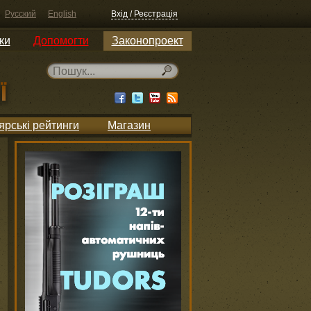
Русский
English
Вхід / Реєстрація
ки
Допомогти
Законопроект
ярські рейтинги
Магазин