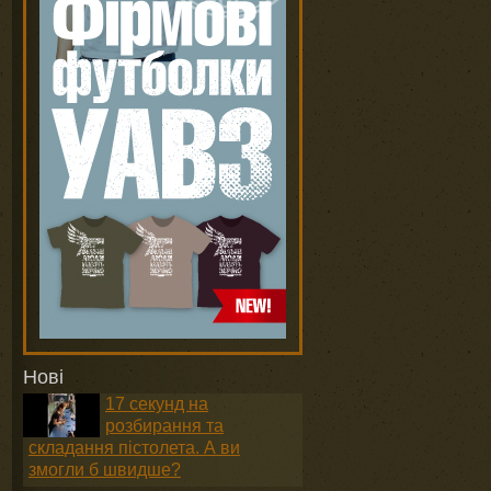
Нові
17 секунд на
розбирання та
складання пістолета. А ви
змогли б швидше?