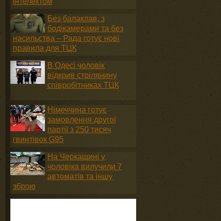
інтелектом
Без балаклав, з
бодікамерами та без
насильства – Рада готує нові
правила для ТЦК
В Одесі чоловік
відкрив стрілянину
співробітниках ТЦК
Німеччина готує
замовлення другої
партії з 250 тисяч
гвинтівок G95
На Черкащині у
чоловіка вилучили 7
автоматів та іншу
зброю