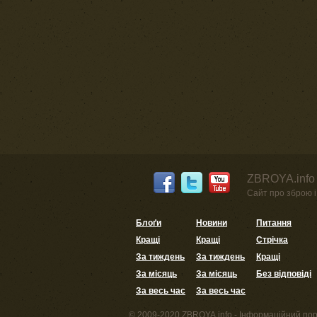
ZBROYA.info 
Сайт про зброю і 
Блоґи
Новини
Питання
Кращі
Кращі
Стрічка
За тиждень
За тиждень
Кращі
За місяць
За місяць
Без відповіді
За весь час
За весь час
© 2009-2020 ZBROYA.info - Інформаційний пор