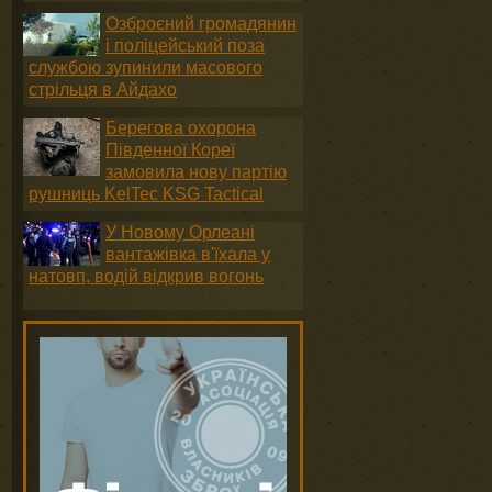
Озброєний громадянин
і поліцейський поза
службою зупинили масового
стрільця в Айдахо
Берегова охорона
Південної Кореї
замовила нову партію
рушниць KelTec KSG Tactical
У Новому Орлеані
вантажівка в'їхала у
натовп, водій відкрив вогонь