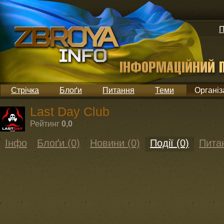
П
Стрічка
Блоґи
Питання
Теми
Організ
Last Day Club
Рейтинг
0,0
Інфо
Блоґи (0)
Новини (0)
Події (0)
Питан