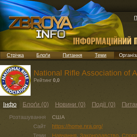
П
Стрічка
Блоґи
Питання
Теми
Організ
National Rifle Association of 
Рейтинг
0,0
Інфо
Блоґи (0)
Новини (0)
Події (0)
Питан
Розташування
США
Сайт
https://home.nra.org/
Теми
Навчання
,
Законодавство
,
Спорт