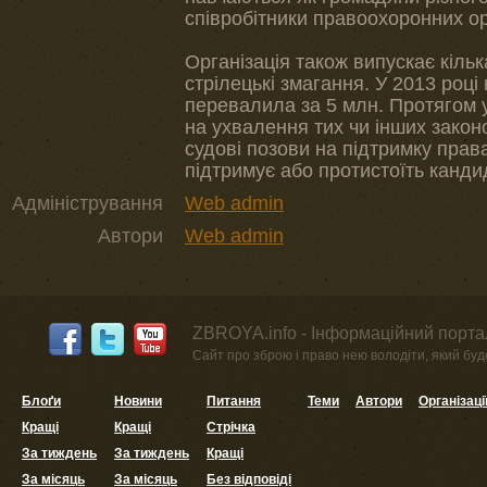
співробітники правоохоронних ор
Організація також випускає кільк
стрілецькі змагання. У 2013 році к
перевалила за 5 млн. Протягом ус
на ухвалення тих чи інших законо
судові позови на підтримку прав
підтримує або протистоїть канди
Адміністрування
Web admin
Автори
Web admin
ZBROYA.info - Інформаційний портал
Сайт про зброю і право нею володіти, який буде 
Блоґи
Новини
Питання
Теми
Автори
Організаці
Кращі
Кращі
Стрічка
За тиждень
За тиждень
Кращі
За місяць
За місяць
Без відповіді