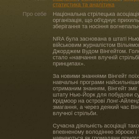
статистика та аналітика
Про себе
Національна стрілецька асоціац
організація, що об'єднує прихил
зберігання та носіння вогнепальн
NRA була заснована в штаті Нью
військовим журналістом Вільямо
Джорджем Вудом Вінгейтом. Голо
стало «навчання влучній стрільб
принципах».
За новими знаннями Вінгейт пої
навчальні програми найсильніши
отриманим знанням, Вінгейт зміг
штату Нью-Йорк для побудови су
Крідмоор на острові Лонг-Айлен
змагання, а через деякий час Він
влучної стрільби.
Сучасна діяльність асоціації та
впевненому володінню зброєю і т
навчаються як громадяни різного в