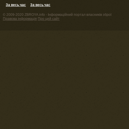
За весь час
За весь час
© 2009-2020 ZBROYA.info - Інформаційний портал власників зброї
Правова інформація
Про цей сайт