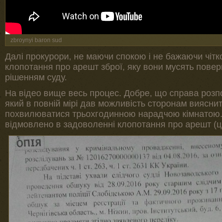
zbroynyi baron sud
Далі прокурори, не маючи спокою і не бажаючи чіт
клопотання про арешт зброї, яку вони мусять пове
рішенням суду.
На відео вище весь процес. Добре, що справа розп
який в повній мірі дав можливість сторонам вияснит
похвилюватися трьохгодинною нарадчою кімнатою.
відмовлено в задоволенні клопотання про арешт (цік