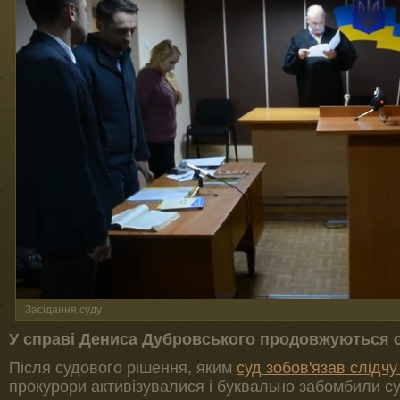
Засідання суду
У справі Дениса Дубровського продовжуються су
Після судового рішення, яким
суд зобов'язав слідч
прокурори активізувалися і буквально забомбили су