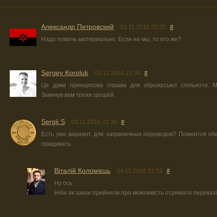
Александр Петровский
03.11.2016 20:35
#
Надо помочь материально. Если не мы, то кто же?
Sergey Koroluk
03.11.2016 21:34
#
Це дуже принципова справа для зброярської спільноти. М
Закинув вам трохи грошей.
Sergii S
03.11.2016 21:36
#
Есть уже вариант для заграничных переводов? Помнится об
придумать.
Віталій Коломієць
04.11.2016 12:56
#
Ну ось
Ніби як закон прийняли про можливість отримати переказів