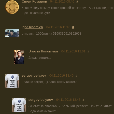
Євген Комаров
04.11.2016 08:40
#
Клас !!! Піду закину трохи грошей на картку . А як там підгото
Щось нічого не чути .
Igor Khomich
04.11.2016 11:46
#
отправил 1000грн на 5169330510352658
Віталій Коломієць
04.11.2016 12:01
#
Дякую, отримав
sergey belyaev
04.11.2016 13:40
#
Если не секрет, цк Азов- каким боком?
sergey belyaev
04.11.2016 13:43
#
За статью спасибо, и большой респект. Приятно читать
Вода камень точит.