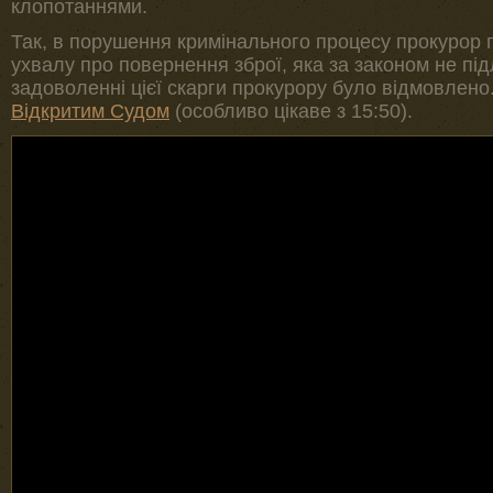
клопотаннями.
Так, в порушення кримінального процесу прокурор 
ухвалу про повернення зброї, яка за законом не пі
задоволенні цієї скарги прокурору було відмовлен
Відкритим Судом
(особливо цікаве з 15:50).