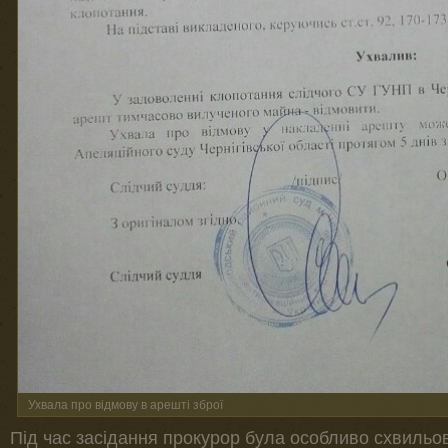
Ухвала про відмову в арешті зброї
Під час засідання прокурор була особливо схвильо