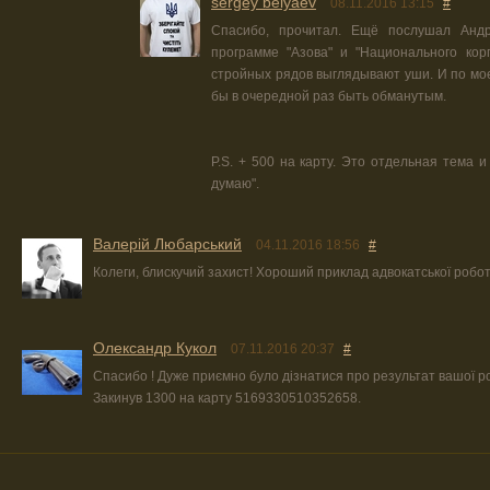
sergey belyaev
08.11.2016 13:15
#
Спасибо, прочитал. Ещё послушал Андр
программе "Азова" и "Национального корп
стройных рядов выглядывают уши. И по мое
бы в очередной раз быть обманутым.
P.S. + 500 на карту. Это отдельная тема и
думаю".
Валерій Любарський
04.11.2016 18:56
#
Колеги, блискучий захист! Хороший приклад адвокатської робот
Олександр Кукол
07.11.2016 20:37
#
Спасибо ! Дуже приємно було дізнатися про результат вашої р
Закинув 1300 на карту 5169330510352658.