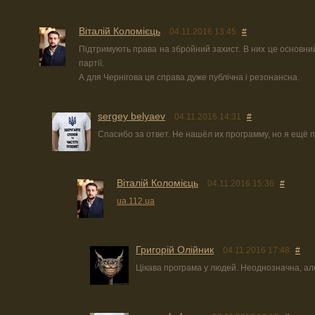
Віталій Коломієць
04.11.2016 13:45
#
Підтримують права на збройний захист. В них це основний
партії.
А для Чернігова ця справа дуже публічна і резонансна.
sergey belyaev
04.11.2016 14:31
#
Спасибо за ответ. Не нашёл их программу, но я ещё
Віталій Коломієць
04.11.2016 15:36
#
ua.112.ua
Григорій Олійник
04.11.2016 17:48
#
Цікава програма у людей. Неоднозначна, але