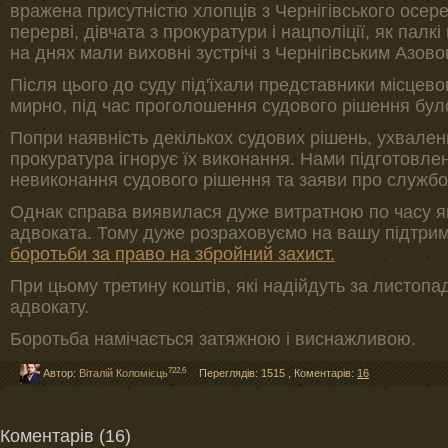
вражена присутністю хлопців з Чернігівського осер
перерві, дівчата з прокуратури і нацполіції, як палк
на днях мали виховні зустрічі з Чернігівським Азовом
Після цього до суду під'їхали представники місцево
мирно, під час проголошення судового рішення бул
Попри наявність декількох судових рішень, ухвалени
прокуратура ігнорує їх виконання. Нами підготовле
невиконання судового рішення та заяви про службов
Однак справа виявилася дуже витратною по часу як 
адвоката. Тому дуже розраховуємо на вашу підтри
боротьби за право на збройний захист.
При цьому третину коштів, які надійдуть за листоп
адвокату.
Боротьба намічається затяжною і виснажливою.
722,6
Автор:
Віталій Коломієць
Переглядів: 1515
,
Коментарів:
16
Коментарів (16)