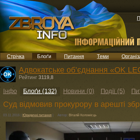
П
Стрічка
Блоґи
Питання
Теми
Організ
Адвокатське об’єднання «OK LEG
Рейтинг
3119,8
Інфо
Блоґи (132)
Новини (0)
Події (5)
Пи
Суд відмовив прокурору в арешті збр
03.11.2016
|
Юридичні питання
|
Автор:
Віталій Коломієць