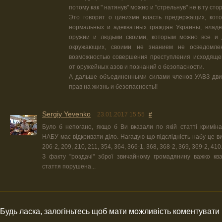
потому как " натянув" можно и "стрельнув" не в ту сторо
Это говорит о цинизме власть предержащих, кото
нормальных и адекватных граждан Украины, влад
оружии и людьми своими, которым можно все и 
окружающих, своими не знанием не осведомле
возможностью совершения преступления исходящег
от оружейных азов и познаний о безопасности.
А дальше объединенными силами членов УАВЗ двиг
прав на жизнь и безопасность!!
Sergiy Yevenko
23.01.2017 15:55
#
Було б непогано, якщо б Ви вказали по якій статті криміна
НАБУ має відкривати діло. Нагадую що підслідність набу це в
206-2, 209, 210, 211, 354, 364, 366-1, 368, 368-2, 369, 369-2, 410
З факту "роздачі" зброї звичайному громадянину важко ква
стаття порушена...
Будь ласка, залогіньтесь щоб мати можливість коментувати