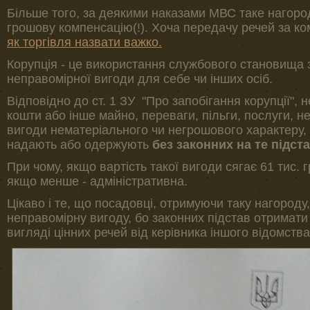
Більше того, за деякими наказами МВС таке нагор
грошову компенсацію(!). Хоча передачу речей за ко
як торгівля назвати важко.
Корупція - це використання службового становища
неправомірної вигоди для себе чи інших осіб.
Відповідно до ст. 1 ЗУ "Про запобігання корупції",
кошти або інше майно, переваги, пільги, послуги, не
вигоди нематеріального чи негрошового характеру, 
надають або одержують
без законних на те підст
При чому, якщо вартість такої вигоди сягає 61 тис. г
якщо менше - адміністративна.
Цікаво і те, що посадовці, отримуючи таку нагороду,
неправомірну вигоду, бо законних підстав отримат
вигляді цінних речей від керівника іншого відомств