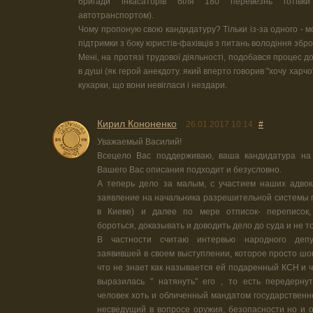
бригади інкасаторів біля 180 перевезнь готівки
автотранспортом).
Чому пропоную свою кандидатуру? Тільки із-за одного - м
підтримки з боку юристів-фахівців з питань володіння збр
Мені, на протязі трудової діяльності, подобався процес д
в душі (як герой анекдоту. який вперто говорив "хочу харчо
кухарки, що вони невігласи і нездари.
Кирил Кононенко
26.01.2017 10:14
#
Уважаемый Василий!
Всецело Вас поддерживаю, ваша кандидатура на 
Вашего Вас описания подходит и безусловно.
А теперь дело за малым, с участием наших адвок
заявление на начальника разрешительной системы г
в Киеве) и далее по мере отписок- переписок,
бороться, доказывать и доводить дело до суда и не то
В частности считаю интервью народного деп
заявившей в своем выступлении, которое просто шок
что не знает как называется ей подаренный КСН и ч
выразилась " натянуть" его , то есть передерну
человек хоть и обличенный мандатом государственн
несведущий в вопросе оружия, безопасности но и 