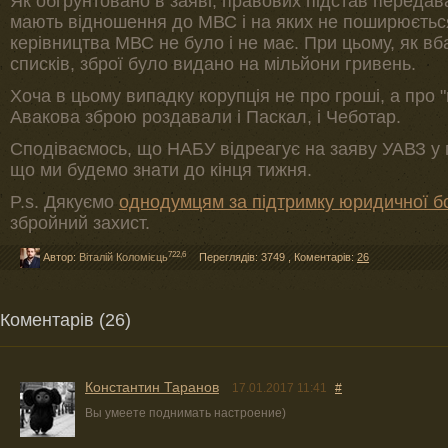
Як обґрунтовано в заяві, правових підстав передав
мають відношення до МВС і на яких не поширюється 
керівництва МВС не було і не має. При цьому, як в
списків, зброї було видано на мільйони гривень.
Хоча в цьому випадку корупція не про гроші, а про "
Авакова зброю роздавали і Паскал, і Чеботар.
Сподіваємось, що НАБУ відреагує на заяву УАВЗ у п
що ми будемо знати до кінця тижня.
P.s. Дякуємо
однодумцям за підтримку юридичної б
збройний захист.
722,6
Автор:
Віталій Коломієць
Переглядів: 3749
,
Коментарів:
26
Коментарів (26)
Константин Таранов
17.01.2017 11:41
#
Вы умеете поднимать настроение)