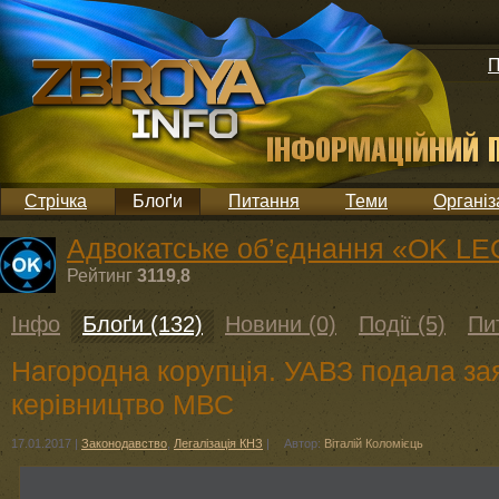
П
Стрічка
Блоґи
Питання
Теми
Організ
Адвокатське об’єднання «OK LEG
Рейтинг
3119,8
Інфо
Блоґи (132)
Новини (0)
Події (5)
Пи
Нагородна корупція. УАВЗ подала за
керівництво МВС
17.01.2017
|
Законодавство
,
Легалізація КНЗ
|
Автор:
Віталій Коломієць