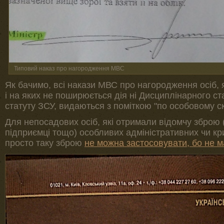
Типовий наказ про нагородження МВС
Як бачимо, всі накази МВС про нагородження осіб,
і на яких не поширюється дія ні Дисциплінарного ст
статуту ЗСУ, видаються з поміткою "по особовому с
Для непосадових осіб, які отримали відомчу зброю 
підприємці тощо) особливих адміністративних чи кр
просто таку зброю
не можна застосовувати, бо не м