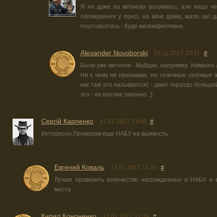
Я не дуже на мітингах розуміюсь, але якщо че
обговорення у пресі, на мою думку, мало що да
поштовхатись - буде малоефективно.
Alexander Novoborski
15.11.2017 23:41
#
Были уже митинги - Майдан, например. Намного
Ни к чему не призываю, но точечные силовые а
как там это называется) - дают гораздо больши
это - не вполне законно. ;)
Сергій Карпенко
17.01.2017 13:46
#
Интересно.Проверим еще НАБУ на вшивость
Евгений Коваль
17.01.2017 14:24
#
Лучше проверить количество награжденных в НАБУ и в
места
Кирил Кононенко
17.01.2017 21:28
#