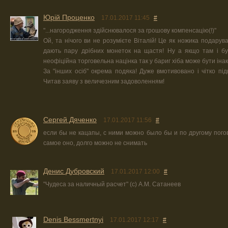
Юрiй Проценко
17.01.2017 11:45
#
"...нагородження здійснювалося за грошову компенсацію(!)"
Ой, та нічого ви не розумієте Віталій! Це як ножика подарува
дають пару дрібних монеток на щастя! Ну а якщо там і бу
неофіційна торговельна націнка так у бариг хіба може бути ін
За "інших осіб" окрема подяка! Дуже вмотивовано і чітко пі
Читав заяву з величезним задоволенням!
Сергей Дяченко
17.01.2017 11:56
#
если бы не кацапы, с ними можно было бы и по другому погов
самое оно, долго можно не снимать
Денис Дубровский
17.01.2017 12:00
#
"Чудеса за наличный расчет" (с) А.М. Сатанеев
Denis Bessmertnyi
17.01.2017 12:17
#