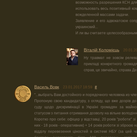
возможность разрешения КСН для 
использовать весь позитивный ко
вожделенной массами задачи.
Заявление и его адвокатское соп
украинский...
И ли вы считаете целесообразным,
Віталій Коломієць
20.01.2
Ну травмат не зовсім релев
прикладі конкретного громадя
справ, це звичайно, справа Де
Василь Вовк
23.01.2017 18:59
#
"...выбрать Вам достойного и порядочного человека из член
Пропоную свою кандидатуру, з огляду, що вже дозрів до
суду щодо дискримінації в Україні громадян за майн
статусом з питання отримання дозволу на вільне володінн
Коротко про себе: офіцер у відставці, 20 років "роботи" зі
них - 18 років - оперативник) + 14 років роботи зі зброєю 
відділу перевезення ціностей в системі НБУ (за цей ч