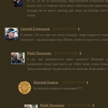
ст. 19, 23, 68, 92 Конституції, якщо питання стосується п
інших осіб, то повинен бути закон, який регулює відносин
випадку ви не маєте свободу дій, якщо ця свобода посяг
особи.
Сергей Стрельцов
17.01.2017 12:40
#
Я думаю, что это уже как театр абсурда: люди радуются само
результат - как динозавр в Нью-Йорке, может встретится, а мож
Юрiй Проценко
17.01.2017 13:40
#
А що іще залишається окрім процесу? Можливо с
розважливі люди пристануть до УАВЗ, може стане більше
"вільне володіння" від володіння за законом. Вода камінь т
Евгений Коваль
17.01.2017 14:23
#
Ну митинги провести например???
Юрiй Проценко
17.01.2017 14:59
#