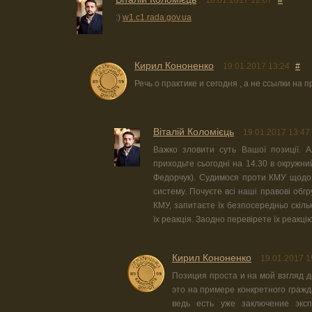
18.01.2017 12:07
#
:)
w1.c1.rada.gov.ua
Кирил Кононенко
19.01.2017 13:24
#
Речь о практике и сегодня , а не ссылки на 
Віталій Коломієць
19.01.2017 13:47
Важко зловити суть Вашої позиції.
приходьте сьогодні на 14.30 в окружни
Федорчук). Судимося проти КМУ щодо
систему. Почуєте всі наші правові об
КМУ, запитаєте їх безпосередньо скільк
їх реакція. Заодно перевірете їх реакц
Кирил Кононенко
19.01.2017 1
Позиция проста и на мой взгляд 
это на примере конкретного гражда
ведь есть уже заключение эксп