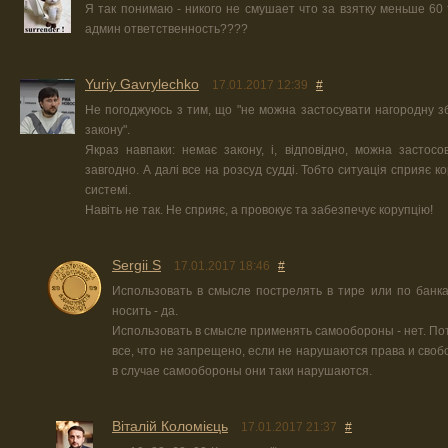
Я так понимаю - никого не смушает что за взятку меньше 60 
админ ответственность????
Yuriy Gavrylechko
17.01.2017 12:39
#
Не погоджуюсь з тим, що "не можна застосувати нагородну з
закону".
Якраз навпаки: немає закону, і, відповідно, можна застосо
завгодно. А далі все на розсуд судді. Тобто ситуація сприяє ко
системі.
Навіть не так. Не сприяє, а провокує та забезпечує корупцію!
Sergii S
17.01.2017 18:46
#
Использовать в смысле пострелять в тире или по банк
носить - да.
Использовать в смысле применять самообороны - нет. По
все, что не запрещено, если не нарушаются права и своб
в случае самообороны они таки нарушаются.
Віталій Коломієць
17.01.2017 21:37
#