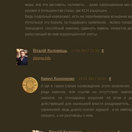
море, все эти автоматы, пулеметы ... даже запрещенные как 
оружие в большинстве стран, где КСН разрешен.
Ведь подобный компромат, есть не перебиваемая козырная ка
Используя эту борьбу, за подавшего заявление.., можно попр
прецедент, способный наконец сдвинуть камень запретов дл
работающий во имя коррупционной элиты.
Віталій Коломієць
17.01.2017 21:35
#
zbroya.info
Кирил Кононенко
18.01.2017 10:24
#
А где в таком случае провождение этого заявления,
рода законов, или ссылки на отсутствие законо
законов, не откладывая решение об этом в до
действующий для нынешней власти раздражитель... ,
украинский, ведь дорогу осилит идущий , а не ими
процесс, а не разговоры о нем.
Віталій Коломієць