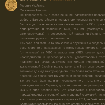
Георгию Учайкину.
Уважаемый Георгий!
Не попробовать бы в свете решения, сложившейся пробле
выбрать Вам достойного и порядочного человека из членов У
бы он подал заявление на имя скажем министра ВС с прос
приобретение и храненные КСН, так как упомянутый 
законопослушный , и добросовестный гражданин Украины, 
охотничье оружие и травматическое ..
Ссылаясь при этом на то, что закона о оружии нет, а владельц
есть, кроме того, начавшаяся по этому поводу полемика и д
"отписчиками" из МВС и адвокатами УАВЗ, своими доказ
необходимости и целесообразность удовлетворения тако
положили бы начало дискуссии все больше обрастающей
доказательной базой в пользу заявителя.Этот спор дошел
возможно до суда международного , тем более когда Украина
постоянным давлением криминала и пророссийских засланн
так же сам факт наличия коррупционного, тотального с
имеющего место в Украине, доказано именно запретом граж
жизнь в виде безопасности, что согласуется с преодолен
народа Украины с очередной коррупционной кормушкой, пита
взяток в получении разрешения и права на КСН для "избранны
Благо материалов доказывающих это огромное количество, пл