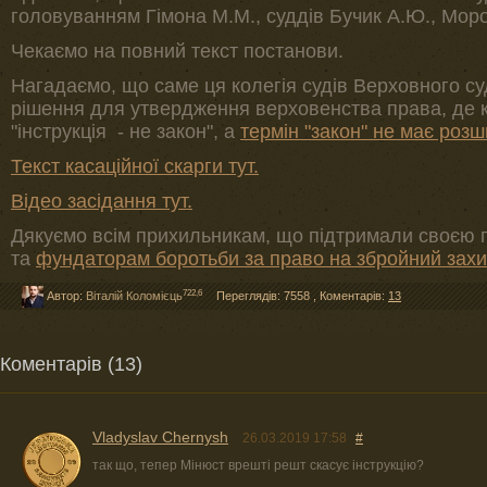
головуванням Гімона М.М., суддів Бучик А.Ю., Моро
Чекаємо на повний текст постанови.
Нагадаємо, що саме ця колегія судів Верховного с
рішення для утвердження верховенства права, де 
"інструкція - не закон", а
термін "закон" не має роз
Текст касаційної скарги тут.
Відео засідання тут.
Дякуємо всім прихильникам, що підтримали своєю п
та
фундаторам боротьби за право на збройний захи
722,6
Автор:
Віталій Коломієць
Переглядів: 7558
,
Коментарів:
13
Коментарів (13)
Vladyslav Chernysh
26.03.2019 17:58
#
так що, тепер Мінюст врешті решт скасує інструкцію?