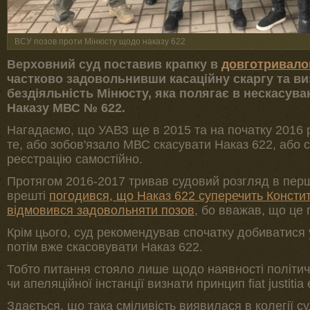
ВСУ позов проти Мінюсту щодо наказу 622
Верховний суд поставив крапку в
довготривало
частково задовольнивши касаційну скаргу та 
бездіяльність Мінюсту, яка полягає в нескасува
Наказу МВС № 622.
Нагадаємо, що УАВЗ ще в 2015 та на початку 2016 
те, або зобов'язало МВС скасувати Наказ 622, або
реєстрацію самостійно.
Протягом 2016-2017 тривав судовий розгляд в першій
врешті
погодився, що Наказ 622 суперечить Констит
відмовився задовольняти позов
, бо вважав, що це 
Крім цього, суд рекомендував спочатку добиватися 
потім вже скасовувати Наказ 622.
Тобто питання стояло лише щодо наявності політичн
чи апеляційної інстанції визнати принцип fiat justitia
Здається, що така сміливість виявилася в колегії с