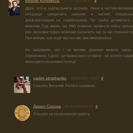
Віталій Коломієць
27.03.2019 06:47
#
Друзі, позов задовольнили частково. Лише в частині визнанн
інструкція суперечить законам, в частині зобовязан
держ.реєстрацію не задовольнили. Тут треба дочекатися 
можливо Суд вкаже, що МЮ повинна провести повну процед
(акт, висновок тощо), можливо зазначить, що за час подання п
Про міліцію, але в цій частині мвс вже виправилося.
Не забуваємо, що і за мотиви рішення можуть зараз 
перемовини. Єдине, що можна констатувати - ця колегія суддів
виписувати незалежні позиції.
vadim strashenko
28.03.2019 16:03
#
Спасибо Виталий. Работа огромная.
Данил Сорока
29.03.2019 03:03
#
Спасибо за проделанную работу.