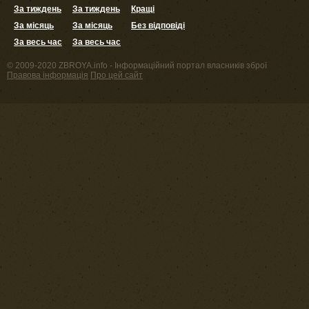
За тиждень
За тиждень
Кращі
За місяць
За місяць
Без відповіді
За весь час
За весь час
© 2009-2020 ZBROYA.info - Інформаційний портал власників зброї
Правова інформація
Про цей сайт