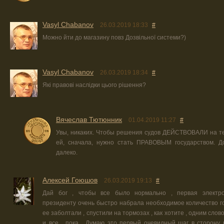
Vasyl Chabanov
26.03.2019 18:33
#
Можно йти до магазину повз Дозвільної системи?)
Vasyl Chabanov
26.03.2019 18:34
#
Які правові наслідки цього рішення?
Вячеслав Тютюнник
01.04.2019 11:27
#
Увы, никаких. Чтобы решения судов ДЕЙСТВОВАЛИ на т
ей, сначала, нужно стать ПРАВОВЫМ государством. До
далеко.
Алексей Гоюшов
26.03.2019 19:13
#
Дай бог , чтобы все было нормально , первая электр
президенту очень быстро набрала необходимое количество го
ее заболтали , спустили на тормозах , как хотите , одним слов
и все , пока . Думаю это первый очевидный шаг в сторону