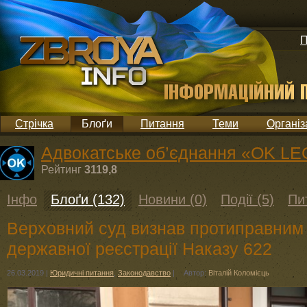
П
Стрічка
Блоґи
Питання
Теми
Організ
Адвокатське об’єднання «OK LEG
Рейтинг
3119,8
Інфо
Блоґи (132)
Новини (0)
Події (5)
Пи
Верховний суд визнав протиправним
державної реєстрації Наказу 622
26.03.2019
|
Юридичні питання
,
Законодавство
|
Автор:
Віталій Коломієць