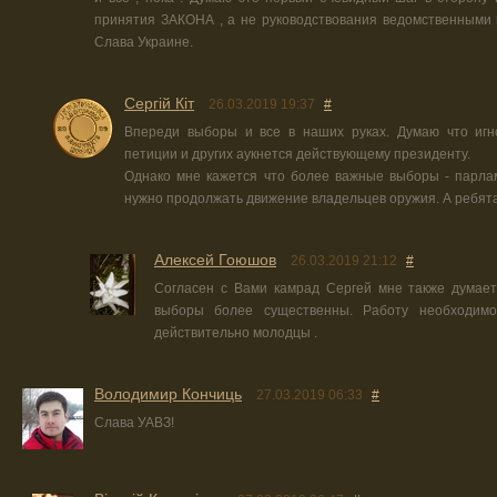
принятия ЗАКОНА , а не руководствования ведомственными 
Слава Украине.
Сергій Кіт
26.03.2019 19:37
#
Впереди выборы и все в наших руках. Думаю что игн
петиции и других аукнется действующему президенту.
Однако мне кажется что более важные выборы - парла
нужно продолжать движение владельцев оружия. А ребя
Алексей Гоюшов
26.03.2019 21:12
#
Согласен с Вами камрад Сергей мне также думает
выборы более существенны. Работу необходимо
действительно молодцы .
Володимир Кончиць
27.03.2019 06:33
#
Слава УАВЗ!