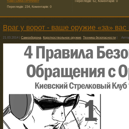
«автоматичний»
Переглядів: 62
,
Коментарів: 0
Переглядів: 234
,
Коментарів: 0
Враг у ворот - ваше оружие «за» вас
21.03.2014
|
Самооборона
,
Короткоствольное оружие
,
Техника безопасности
|
Авто