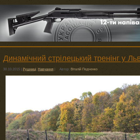
Динамічний стрілецький тренінг у Льв
30.10.2015
|
Рушниці
,
Навчання
|
Автор:
Віталій Педченко