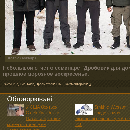
Фото с семинара
Небольшой отчет о семинаре "Дробовик для дом
прошлое морозное воскресенье.
Рейтинг: 2
,
Тип: Блоґ
,
Просмотров: 1451
,
Комментариев:
3
Обговорювані
У США бояться
Smith & Wesson
Glock Switch, а в
представила
Пакистані, схоже,
лімітовані револьвери Ame
кожен пістолет уже
250