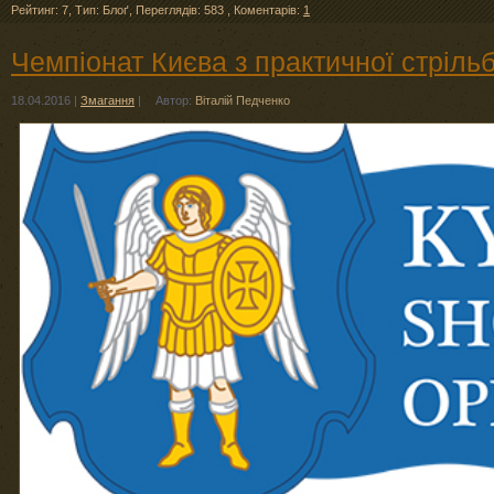
Рейтинг: 7
,
Тип: Блоґ
,
Переглядів: 583
,
Коментарів:
1
Чемпіонат Києва з практичної стріль
18.04.2016
|
Змагання
|
Автор:
Віталій Педченко