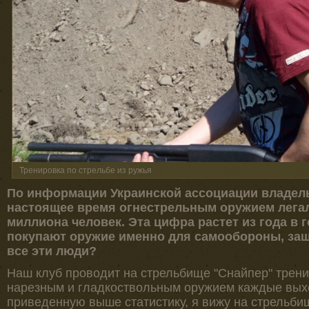
Тренировка по стрельбе из ружья
По информации Украинской ассоциации владель
настоящее время огнестрельным оружием легал
миллиона человек. Эта цифра растет из года в 
покупают оружие именно для самообороны, защ
все эти люди?
Наш клуб проводит на стрельбище "Снайпер" трен
нарезным и гладкоствольным оружием каждые выхо
приведенную выше статистику, я вижу на стрельби