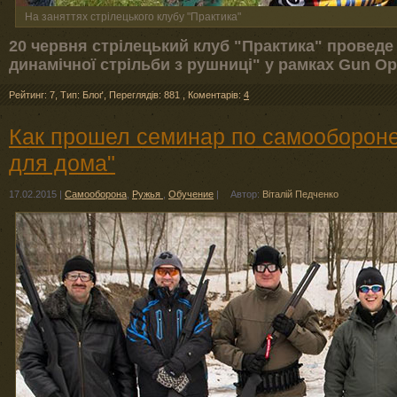
На заняттях стрілецького клубу "Практика"
20 червня стрілецький клуб "Практика" проведе
динамічної стрільби з рушниці" у рамках Gun Op
Рейтинг: 7
,
Тип: Блоґ
,
Переглядів: 881
,
Коментарів:
4
Как прошел семинар по самообороне
для дома"
17.02.2015
|
Самооборона
,
Ружья
,
Обучение
|
Автор:
Віталій Педченко