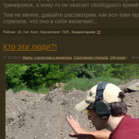
тренировок, а кому-то не хватает свободного време
Тем не менее, давайте рассмотрим, как все-таки 
стрелков, что оно в себя включает...
Рейтинг: 18
,
Тип: Блоґ
,
Просмотров: 7326
,
Комментариев:
29
Кто эти люди?!
07.12.2012
|
Факты, статистика и аналитика
,
Спортивная стрельба
,
Обучение
|
Авто