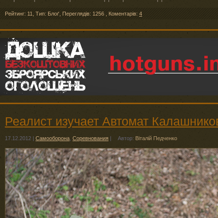
Рейтинг: 11
,
Тип: Блоґ
,
Переглядів: 1256
,
Коментарів:
4
Реалист изучает Автомат Калашников
17.12.2012
|
Самооборона
,
Соревнования
|
Автор:
Віталій Педченко