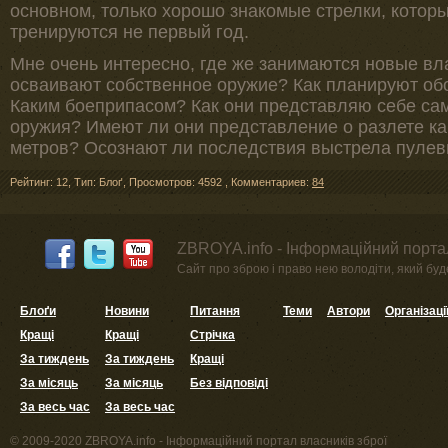
основном, только хорошо знакомые стрелки, котор
тренируются не первый год.
Мне очень интересно, где же занимаются новые вл
осваивают собственное оружие? Как планируют обо
Каким боеприпасом? Как они представляю себе са
оружия? Имеют ли они представление о разлете ка
метров? Осознают ли последствия выстрела пуле
Рейтинг: 12
,
Тип: Блоґ
,
Просмотров: 4592
,
Комментариев:
84
ZBROYA.info - Інформаційний портал
Сайт про зброю і право нею володіти, який буде 
Блоґи
Новини
Питання
Теми
Автори
Організаці
Кращі
Кращі
Стрічка
За тиждень
За тиждень
Кращі
За місяць
За місяць
Без відповіді
За весь час
За весь час
© 2009-2020 ZBROYA.info - Інформаційний портал власників зброї