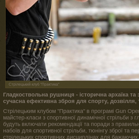
Стрілецький клуб "Практика"
Гладкоствольна рушниця - історична архаїка та
сучасна ефективна зброя для спорту, дозвілля,
Стрілецьким клубом "Практика" в програмі Gun Op
майстер-класи з спортивної динамічної стрільби з г
будуть включати рекомендації та поради з правильн
набоїв для спортивної стрільби, тюнінгу зброї та пе
стрілецьких спортивних дисциплінах для бажаючих