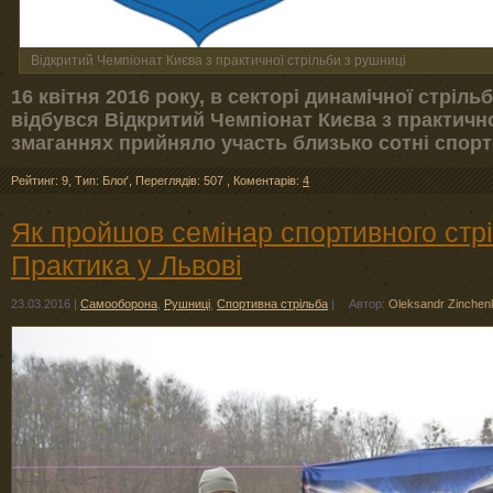
Відкритий Чемпіонат Києва з практичної стрільби з рушниці
16 квітня 2016 року, в секторі динамічної стріль
відбувся Відкритий Чемпіонат Києва з практично
змаганнях прийняло участь близько сотні спортсм
Рейтинг: 9
,
Тип: Блоґ
,
Переглядів: 507
,
Коментарів:
4
Як пройшов семінар спортивного стрі
Практика у Львові
23.03.2016
|
Самооборона
,
Рушниці
,
Спортивна стрільба
|
Автор:
Oleksandr Zinchen