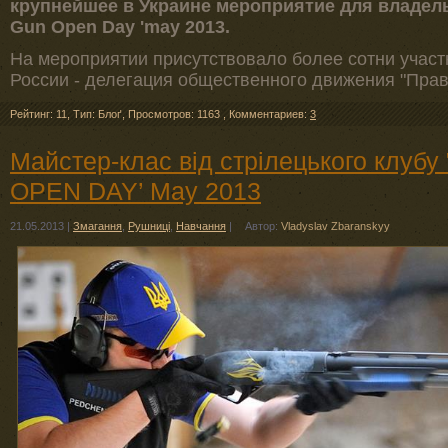
крупнейшее в Украине мероприятие для владель
Gun Open Day 'may 2013.
На мероприятии присутствовало более сотни участн
России - делегация общественного движения "Прав
Рейтинг: 11
,
Тип: Блоґ
,
Просмотров: 1163
,
Комментариев:
3
Майстер-клас від стрілецького клубу
OPEN DAY’ May 2013
21.05.2013
|
Змагання
,
Рушниці
,
Навчання
|
Автор:
Vladyslav Zbaranskyy