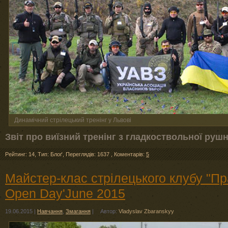
Динамічний стрілецький тренінг у Львові
Звіт про виїзний тренінг з гладкоствольної руш
Рейтинг: 14
,
Тип: Блоґ
,
Переглядів: 1637
,
Коментарів:
5
Майстер-клас стрілецького клубу "Пр
Open Day'June 2015
19.06.2015
|
Навчання
,
Змагання
|
Автор:
Vladyslav Zbaranskyy