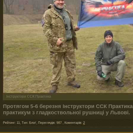
Інструктори ССК Практика
Протягом 5-6 березня Інструктори ССК Практик
практикум з гладкоствольної рушниці у Львові.
Рейтинг: 11
,
Тип: Блоґ
,
Переглядів: 987
,
Коментарів:
2