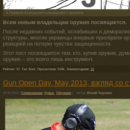
4 Правила безопасного обращения с оружием
Всем новым владельцам оружия посвящается.
После недавних событий, ослабивших и деморали
структуры, многие украинцы впервые приобрели ору
реакцией на потерю чувства защищенности.
Этот пост посвящается тем, кто, купив оружие, дум
оружие – это всего лишь инструмент.
Рейтинг: 37
,
Тип: Блоґ
,
Просмотров: 5346
,
Комментариев:
16
Gun Open Day 'May 2013, взгляд со 
30.05.2013
|
Соревнования
,
Ружья
,
Обучение
|
Автор:
Віталій Педченко