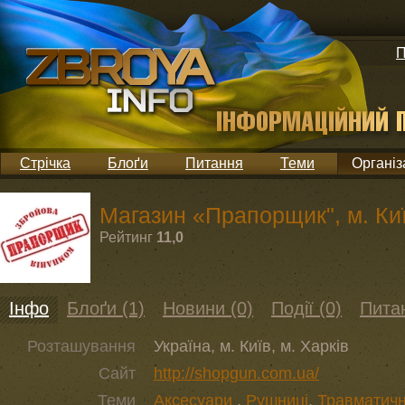
П
Стрічка
Блоґи
Питання
Теми
Організ
Магазин «Прапорщик", м. Киї
Рейтинг
11,0
Інфо
Блоґи (1)
Новини (0)
Події (0)
Питан
Розташування
Україна, м. Київ, м. Харків
Сайт
http://shopgun.com.ua/
Теми
Аксесуари
,
Рушниці
,
Травматичн