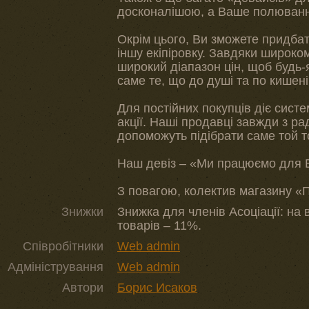
досконалішою, а Ваше полюванн
Окрім цього, Ви зможете придбати
іншу екіпіровку. Завдяки широко
широкий діапазон цін, щоб будь-
саме те, що до душі та по кишені
Для постійних покупців діє систе
акції. Наші продавці завжди з ра
допоможуть підібрати саме той т
Наш девіз – «Ми працюємо для 
З повагою, колектив магазину «
Знижки
Знижка для членів Асоціації: на 
товарів – 11%.
Співробітники
Web admin
Адміністрування
Web admin
Автори
Борис Исаков