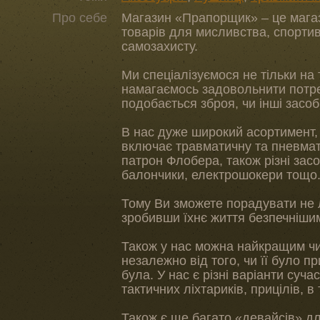
Про себе
Магазин «Прапорщик» – це мага
товарів для мисливства, спортив
самозахисту.
Ми спеціалізуємося не тільки на
намагаємось задовольнити потре
подобається зброя, чи інші засоб
В нас дуже широкий асортимент, 
включає травматичну та пневмат
патрон Флобера, також різні засоб
балончики, електрошокери тощо
Тому Ви зможете порадувати не л
зробивши їхнє життя безпечніши
Також у нас можна найкращим ч
незалежно від того, чи її було п
була. У нас є різні варіанти суч
тактичних ліхтариків, прицілів, в 
Також є ще багато «девайсів» для