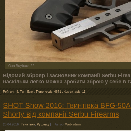
Gun Buyback 22
Відомий зброяр і засновник компанії Serbu Fire
наскільки легко можна зробити зброю у себе в г
Рейтинг: 8
,
Тип: Блоґ
,
Переглядів: 4871
,
Коментарів:
11
SHOT Show 2016: Гвинтівка BFG-50A 
Shorty від компанії Serbu Firearms
25.04.2016
|
Гвинтівки
,
Рушниці
|
Автор:
Web admin