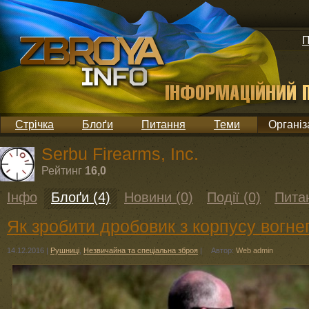
П
Стрічка
Блоґи
Питання
Теми
Організ
Serbu Firearms, Inc.
Рейтинг
16,0
Інфо
Блоґи (4)
Новини (0)
Події (0)
Питан
Як зробити дробовик з корпусу вогне
14.12.2016
|
Рушниці
,
Незвичайна та спеціальна зброя
|
Автор:
Web admin