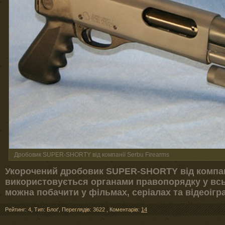
Дробовик SUPER-SHORTY від компанії Serbu Firearms
Укорочений дробовик SUPER-SHORTY від компан
використовується органами правопорядку у всьо
можна побачити у фільмах, серіалах та відеоігра
Рейтинг: 4
,
Тип: Блоґ
,
Переглядів: 3622
,
Коментарів:
14