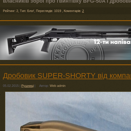
власників зброї про гвинтівку BFG-50A і дробови
Рейтинг: 2
,
Тип: Блоґ
,
Переглядів: 1019
,
Коментарів:
2
Дробовик SUPER-SHORTY від компані
05.02.2015
|
Рушниці
|
Автор:
Web admin