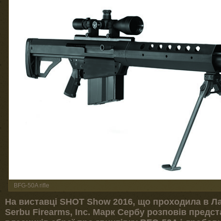
BFG-50A rifle
На виставці SHOT Show 2016, що проходила в Лас
Serbu Firearms, Inc. Марк Сербу розповів предст