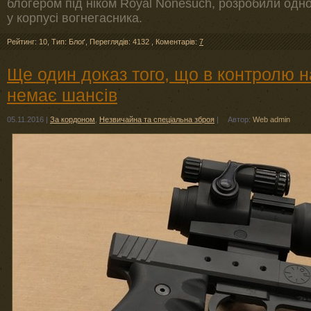
блогером під ніком Royal Nonesuch, розробили одн
у корпусі вогнегасника.
Рейтинг: 10
,
Тип: Блоґ
,
Переглядів: 4132
,
Коментарів:
7
Ще один доказ того, що в контролю н
немає шансів
05.11.2016
|
За кордоном
,
Незвичайна та спеціальна зброя
|
Автор:
Web admin