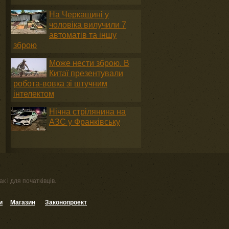
На Черкащині у
чоловіка вилучили 7
автоматів та іншу
зброю
Може нести зброю. В
Китаї презентували
робота-вовка зі штучним
інтелектом
Нічна стрілянина на
АЗС у Франківську
к і для початківців.
и
Магазин
Законопроект