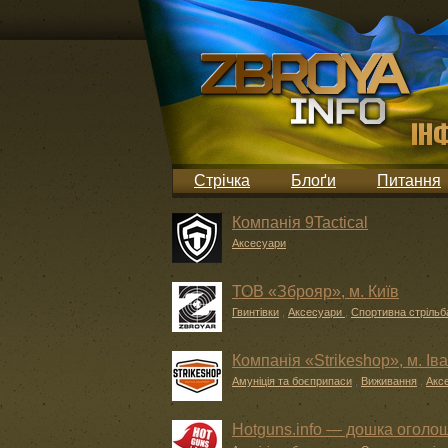
Стрічка
Блоґи
Питання
Компанія 9Tactical
Аксесуари
ТОВ «Зброяр», м. Київ
Гвинтівки
,
Аксесуари
,
Спортивна стрільб
Компанія «Strikeshop», м. Ів
Амуніція та боєприпаси
,
Виживання
,
Акс
Hotguns.info — дошка оголош