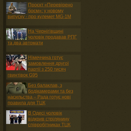
Проєкт «Перевірено
боєм»: у новому
випуску - про кулемет MG-1М
На Чернігівщині
чоловік продавав РПГ
та два автомати
Німеччина готує
замовлення другої
партії з 250 тисяч
гвинтівок G95
Без балаклав, з
бодікамерами та без
насильства – Рада готує нові
правила для ТЦК
В Одесі чоловік
відкрив стрілянину
співробітниках ТЦК