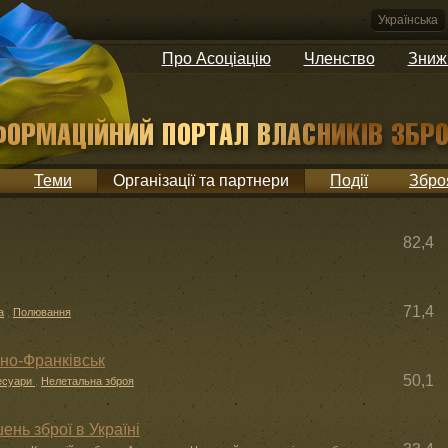
Українська
Про Асоціацію
Членство
Зниж
Теми
Організації та партнери
Події
Збро
82,4
71,4
а
,
Полювання
ано-Франківськ
50,1
есуари
,
Нелетальна зброя
ень зброї в Україні