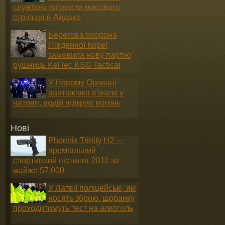
службою зупинили масового
стрільця в Айдахо
Берегова охорона
Південної Кореї
замовила нову партію
рушниць KelTec KSG Tactical
У Новому Орлеані
вантажівка в'їхала у
натовп, водій відкрив вогонь
Нові
Phoenix Trinity H2 —
преміальний
спортивний пістолет 2011 за
майже $7,000
У Латвії поліцейські, які
носять зброю, щоранку
проходитимуть тест на алкоголь