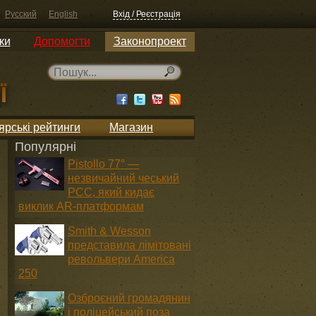
Русский
English
Вхід / Реєстрація
ки
Допомогти
Законопроект
ярські рейтинги
Магазин
Популярні
Pistollo 77° —
незвичайний чеський
PCC, який кидає
виклик AR-платформам
Smith & Wesson
представила лімітовані
револьвери America
250
Озброєний громадянин
і поліцейський поза