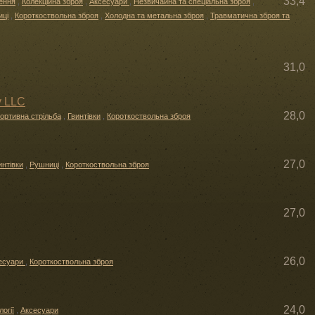
33,4
лення
,
Колекційна зброя
,
Аксесуари
,
Незвичайна та спеціальна зброя
,
ці
,
Короткоствольна зброя
,
Холодна та метальна зброя
,
Травматична зброя та
31,0
y LLC
28,0
ортивна стрільба
,
Гвинтівки
,
Короткоствольна зброя
27,0
интівки
,
Рушниці
,
Короткоствольна зброя
27,0
26,0
есуари
,
Короткоствольна зброя
24,0
огії
,
Аксесуари