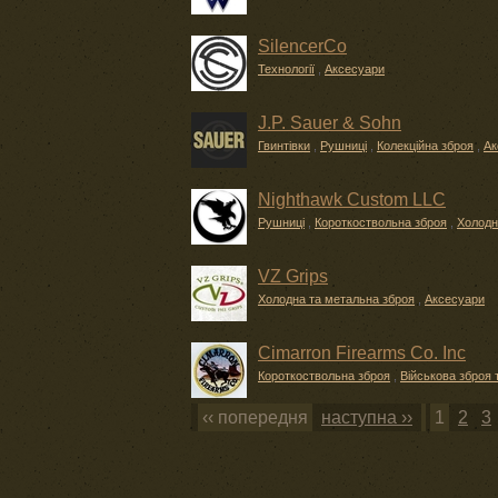
SilencerCo
Технології
,
Аксесуари
J.P. Sauer & Sohn
Гвинтівки
,
Рушниці
,
Колекційна зброя
,
Ак
Nighthawk Custom LLC
Рушниці
,
Короткоствольна зброя
,
Холодн
VZ Grips
Холодна та метальна зброя
,
Аксесуари
Cimarron Firearms Co. Inc
Короткоствольна зброя
,
Військова зброя 
‹‹ попередня
наступна ››
1
2
3