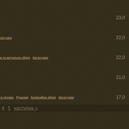
23,0
22,0
сесуари
22,0
а та метальна зброя
,
Аксесуари
21,0
17,0
та техніка
,
Рушниці
,
Колекційна зброя
,
Аксесуари
4
5
наступна ››