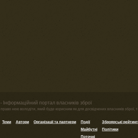
- Інформаційний портал власників зброї
право нею володіти, який буде корисним як для досвідчених власників зброї, та
Теми
Автори
Організації та партнери
Події
Зброярські рейтинг
Майбутні
Політики
Поточні