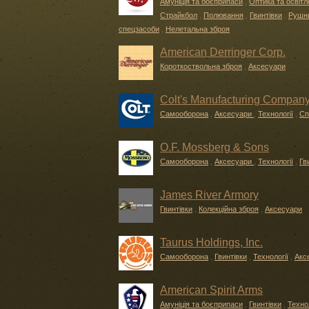
Амуніція та боєприпаси
,
Оптика та освіт
Страйкбол
,
Полювання
,
Гвинтівки
,
Рушни
спецзасоби
,
Нелетальна зброя
American Derringer Corp.
Короткоствольна зброя
,
Аксесуари
Colt's Manufacturing Compan
Самооборона
,
Аксесуари
,
Технології
,
Сп
O.F. Mossberg & Sons
Самооборона
,
Аксесуари
,
Технології
,
Гв
James River Armory
Гвинтівки
,
Колекційна зброя
,
Аксесуари
Taurus Holdings, Inc.
Самооборона
,
Гвинтівки
,
Технології
,
Акс
American Spirit Arms
Амуніція та боєприпаси
,
Гвинтівки
,
Технол