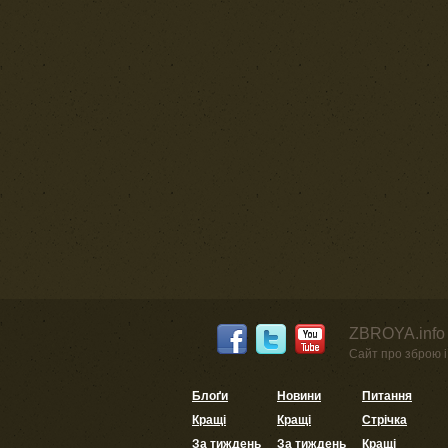
ZBROYA.info 
Сайт про зброю і 
Блоґи
Новини
Питання
Кращі
Кращі
Стрічка
За тиждень
За тиждень
Кращі