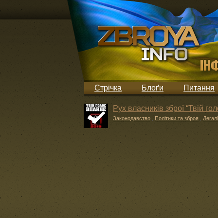
Стрічка
Блоґи
Питання
Рух власників зброї “Твій го
Законодавство
,
Політики та зброя
,
Легал