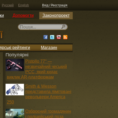
Русский
English
Вхід / Реєстрація
ки
Допомогти
Законопроект
ярські рейтинги
Магазин
Популярні
Pistollo 77° —
незвичайний чеський
PCC, який кидає
виклик AR-платформам
Smith & Wesson
представила лімітовані
револьвери America
250
Озброєний громадянин
і поліцейський поза