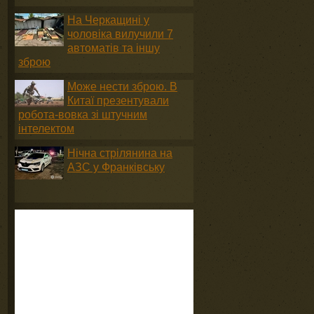
На Черкащині у
чоловіка вилучили 7
автоматів та іншу
зброю
Може нести зброю. В
Китаї презентували
робота-вовка зі штучним
інтелектом
Нічна стрілянина на
АЗС у Франківську