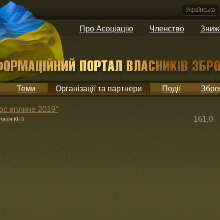
Українська
Про Асоціацію
Членство
Зниж
Теми
Організації та партнери
Події
Збро
лос вплине 2019”
161,0
ізація КНЗ