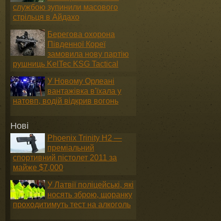
службою зупинили масового
стрільця в Айдахо
Берегова охорона
Південної Кореї
замовила нову партію
рушниць KelTec KSG Tactical
У Новому Орлеані
вантажівка в'їхала у
натовп, водій відкрив вогонь
Нові
Phoenix Trinity H2 —
преміальний
спортивний пістолет 2011 за
майже $7,000
У Латвії поліцейські, які
носять зброю, щоранку
проходитимуть тест на алкоголь