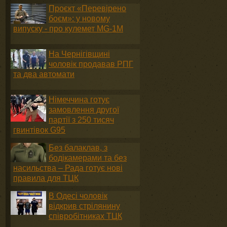
Проєкт «Перевірено
боєм»: у новому
випуску - про кулемет MG-1М
На Чернігівщині
чоловік продавав РПГ
та два автомати
Німеччина готує
замовлення другої
партії з 250 тисяч
гвинтівок G95
Без балаклав, з
бодікамерами та без
насильства – Рада готує нові
правила для ТЦК
В Одесі чоловік
відкрив стрілянину
співробітниках ТЦК