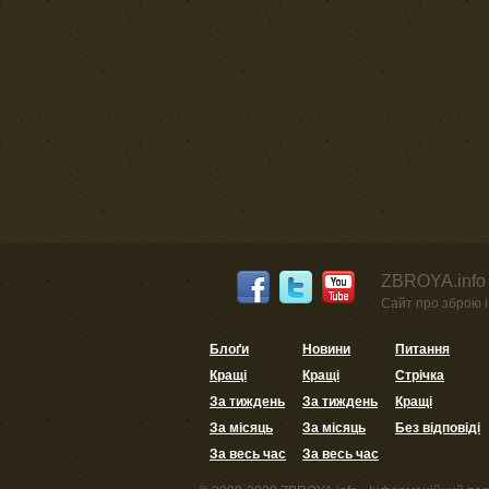
ZBROYA.info 
Сайт про зброю і 
Блоґи
Новини
Питання
Кращі
Кращі
Стрічка
За тиждень
За тиждень
Кращі
За місяць
За місяць
Без відповіді
За весь час
За весь час