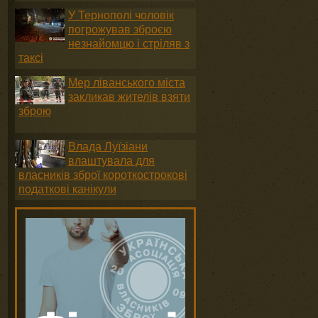
У Тернополі чоловік
погрожував зброєю
незнайомцю і стріляв з
таксі
Мер ліванського міста
закликав жителів взяти
зброю
Влада Луїзіани
влаштувала для
власників зброї короткострокові
податкові канікули