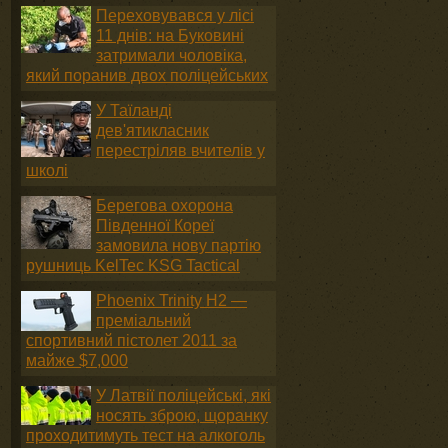
Переховувався у лісі
11 днів: на Буковині
затримали чоловіка,
який поранив двох поліцейських
У Таїланді
дев'ятикласник
перестріляв вчителів у
школі
Берегова охорона
Південної Кореї
замовила нову партію
рушниць KelTec KSG Tactical
Phoenix Trinity H2 —
преміальний
спортивний пістолет 2011 за
майже $7,000
У Латвії поліцейські, які
носять зброю, щоранку
проходитимуть тест на алкоголь