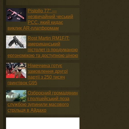
Pistollo 77° —
незвичайний чеський
PCC, який кидає
виклик AR-платформам
Rost Martin RM1F/T:
американський
пістолет із продуманою
ергономікою та доступною ціною
Німеччина готує
замовлення другої
партії з 250 тисяч
гвинтівок G95
Озброєний громадянин
і поліцейський поза
службою зупинили масового
стрільця в Айдахо