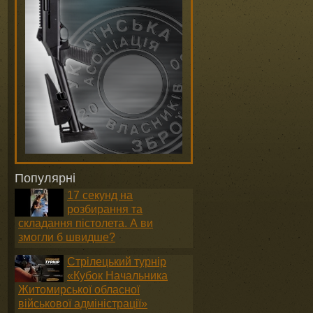
Популярні
17 секунд на
розбирання та
складання пістолета. А ви
змогли б швидше?
Стрілецький турнір
«Кубок Начальника
Житомирської обласної
військової адміністрації»