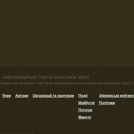
- Інформаційний портал власників зброї
право нею володіти, який буде корисним як для досвідчених власників зброї, та
Теми
Автори
Організації та партнери
Події
Зброярські рейтинг
Майбутні
Політики
Поточні
Минулі