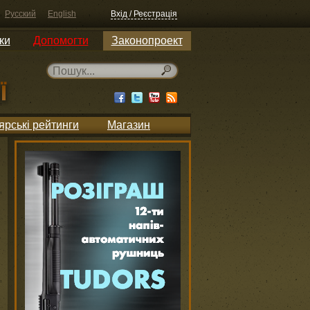
Русский
English
Вхід / Реєстрація
ки
Допомогти
Законопроект
ярські рейтинги
Магазин