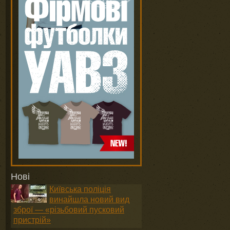
Нові
Київська поліція
винайшла новий вид
зброї — «різьбовий пусковий
пристрій»