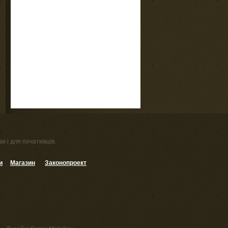
к і для початківців.
и
Магазин
Законопроект