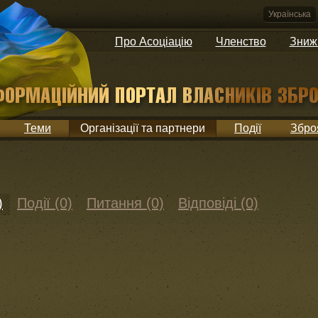
Українська
Про Асоціацію
Членство
Зниж
Теми
Організації та партнери
Події
Збро
)
Події (0)
Питання (0)
Відповіді (0)