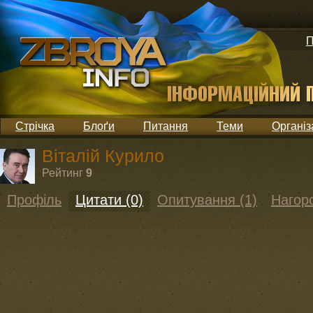
П
Стрічка
Блоґи
Питання
Теми
Організ
Віталій Курило
Рейтинг
9
Профіль
Цитати (0)
Опитування (1)
Нагоро