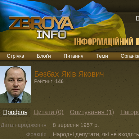
П
Стрічка
Блоґи
Питання
Теми
Організ
Безбах Яків Якович
Рейтинг
-146
Профіль
Цитати (0)
Опитування (1)
Нагоро
Дата народження
8 вересня 1957 р.
Фракція
Народні депутати, які не входять