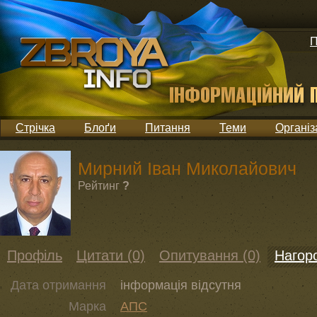
П
Стрічка
Блоґи
Питання
Теми
Організ
Мирний Іван Миколайович
Рейтинг
?
Профіль
Цитати (0)
Опитування (0)
Нагоро
Дата отримання
інформація відсутня
Марка
АПС