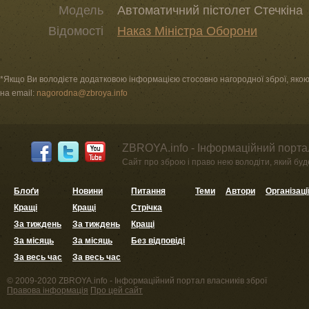
Модель
Автоматичний пістолет Стечкіна
Відомості
Наказ Міністра Оборони
*Якщо Ви володієте додатковою інформацією стосовно нагородної зброї, якою в
на email:
nagorodna@zbroya.info
ZBROYA.info - Інформаційний портал
Сайт про зброю і право нею володіти, який буде 
Блоґи
Новини
Питання
Теми
Автори
Організаці
Кращі
Кращі
Стрічка
За тиждень
За тиждень
Кращі
За місяць
За місяць
Без відповіді
За весь час
За весь час
© 2009-2020 ZBROYA.info - Інформаційний портал власників зброї
Правова інформація
Про цей сайт