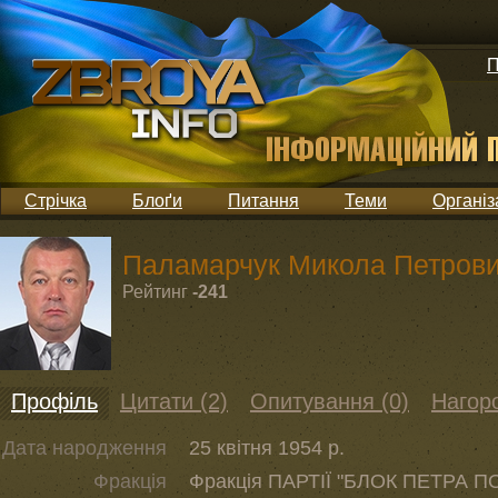
П
Стрічка
Блоґи
Питання
Теми
Організ
Паламарчук Микола Петров
Рейтинг
-241
Профіль
Цитати (2)
Опитування (0)
Нагоро
Дата народження
25 квітня 1954 р.
Фракція
Фракція ПАРТІЇ "БЛОК ПЕТРА П