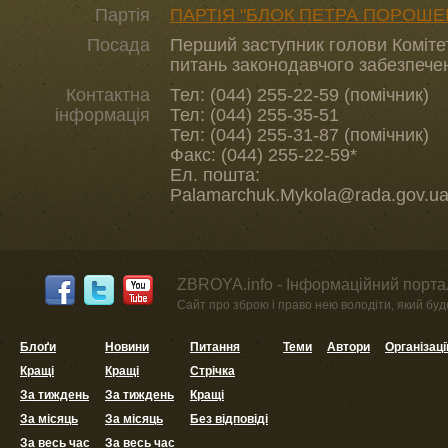
Партія
ПАРТІЯ "БЛОК ПЕТРА ПОРОШЕ
Посада
Перший заступник голови Комітет
питань законодавчого забезпече
Контактна
Тел: (044) 255-22-59 (помічник)
інформація
Тел: (044) 255-35-51
Тел: (044) 255-31-87 (помічник)
Факс: (044) 255-22-59*
Ел. пошта:
Palamarchuk.Mykola@rada.gov.u
ZBROYA.info - Інформаційний портал
Сайт про зброю і право нею володіти, який буде 
Блоґи
Новини
Питання
Теми
Автори
Організаці
Кращі
Кращі
Стрічка
За тиждень
За тиждень
Кращі
За місяць
За місяць
Без відповіді
За весь час
За весь час