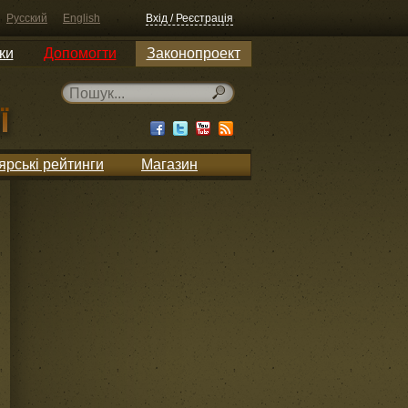
Русский
English
Вхід / Реєстрація
ки
Допомогти
Законопроект
ярські рейтинги
Магазин