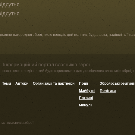
відсутня
відсутня
овно нагородної зброї, якою володіє цей політик, будь ласка, надішліть її на
- Інформаційний портал власників зброї
право нею володіти, який буде корисним як для досвідчених власників зброї, та
Теми
Автори
Організації та партнери
Події
Зброярські рейтинг
Майбутні
Політики
Поточні
Минулі
тал власників зброї