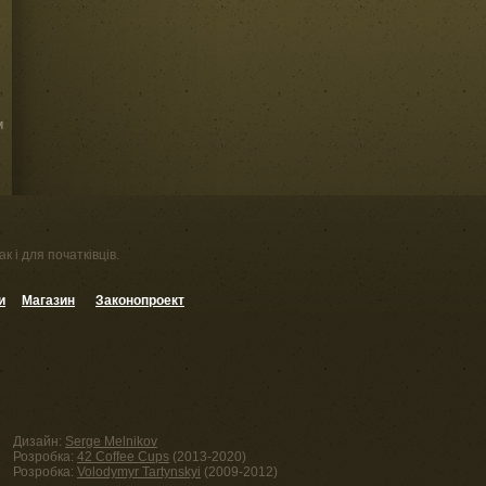
м
к і для початківців.
и
Магазин
Законопроект
Дизайн:
Serge Melnikov
Розробка:
42 Coffee Cups
(2013-2020)
Розробка:
Volodymyr Tartynskyi
(2009-2012)