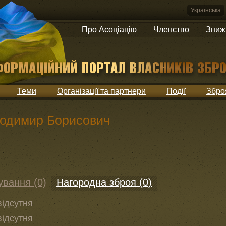
Українська
Про Асоціацію
Членство
Зниж
Теми
Організації та партнери
Події
Збро
одимир Борисович
ування (0)
Нагородна зброя (0)
відсутня
відсутня