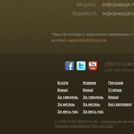
Модель
інформація 
Відомості
інформація 
*Якщо Ви володієте додатковою інформацією стос
на email:
nagorodna@zbroya.info
ZBROYA.info 
Сайт про зброю і 
Блоґи
Новини
Питання
Кращі
Кращі
Стрічка
За тиждень
За тиждень
Кращі
За місяць
За місяць
Без відповіді
За весь час
За весь час
© 2009-2020 ZBROYA.info - Інформаційний пор
Правова інформація
Про цей сайт