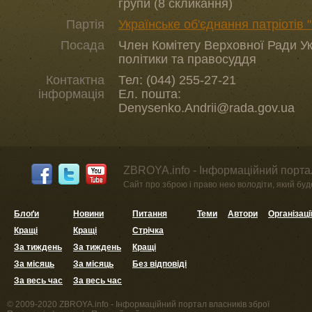
групи (8 скликання)
Партія
Українське об'єднання патріотів
Посада
Член Комітету Верховної Ради Ук
політики та правосуддя
Контактна
Тел: (044) 255-27-21
інформація
Ел. пошта:
Denysenko.Andrii@rada.gov.ua
ZBROYA.info - Інформаційний портал
Сайт про зброю і право нею володіти, який буде 
Блоґи
Новини
Питання
Теми
Автори
Організаці
Кращі
Кращі
Стрічка
За тиждень
За тиждень
Кращі
За місяць
За місяць
Без відповіді
За весь час
За весь час
© 2009-2020 ZBROYA.info - Інформаційний портал власників зброї