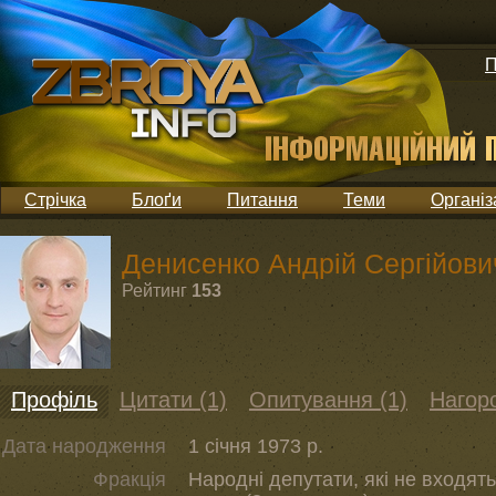
П
Стрічка
Блоґи
Питання
Теми
Організ
Денисенко Андрій Сергійови
Рейтинг
153
Профіль
Цитати (1)
Опитування (1)
Нагоро
Дата народження
1 січня 1973 р.
Фракція
Народні депутати, які не входять