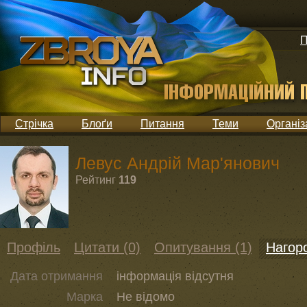
П
Стрічка
Блоґи
Питання
Теми
Організ
Левус Андрій Мар'янович
Рейтинг
119
Профіль
Цитати (0)
Опитування (1)
Нагоро
Дата отримання
інформація відсутня
Марка
Не відомо