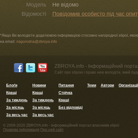
Модель
Не відомо
Відомості
Повідомив особисто під час опи
*Якщо Ви володієте додатковою інформацією стосовно нагородної зброї, якою в
на email:
nagorodna@zbroya.info
ZBROYA.info - Інформаційний портал
Сайт про зброю і право нею володіти, який буде 
Блоґи
Новини
Питання
Теми
Автори
Організаці
Кращі
Кращі
Стрічка
За тиждень
За тиждень
Кращі
За місяць
За місяць
Без відповіді
За весь час
За весь час
© 2009-2020 ZBROYA.info - Інформаційний портал власників зброї
Правова інформація
Про цей сайт