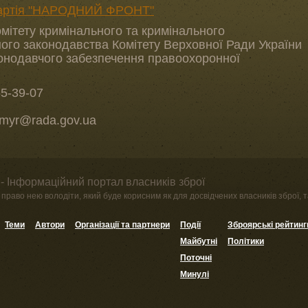
партія "НАРОДНИЙ ФРОНТ"
омітету кримінального та кримінального
ого законодавства Комітету Верховної Ради України
конодавчого забезпечення правоохоронної
55-39-07
ymyr@rada.gov.ua
- Інформаційний портал власників зброї
право нею володіти, який буде корисним як для досвідчених власників зброї, та
Теми
Автори
Організації та партнери
Події
Зброярські рейтинг
Майбутні
Політики
Поточні
Минулі