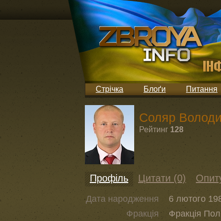
Стрічка
Блоґи
Питання
Соляр Волод
Рейтинг
128
Профіль
Цитати (0)
Опит
Дата народження
6 лютого 198
Фракція
Фракція Пол