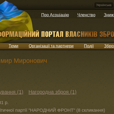
Українська
Про Асоціацію
Членство
Зниж
Теми
Організації та партнери
Події
Збро
имир Миронович
ування (1)
Нагородна зброя (1)
1 р.
ітичної партії "НАРОДНИЙ ФРОНТ" (8 скликання)