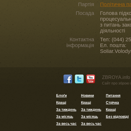
Партія
Політична 
Посада
Голова підк
процесуальн
з питань за
діяльності
Контактна
Тел: (044) 2
інформація
Ел. пошта:
Soliar.Volod
ZBROYA.info 
Сайт про зброю і 
Блоґи
Новини
Питання
Кращі
Кращі
Стрічка
За тиждень
За тиждень
Кращі
За місяць
За місяць
Без відповіді
За весь час
За весь час