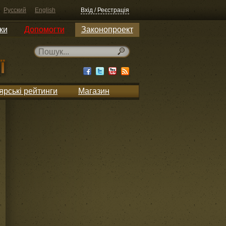
Русский
English
Вхід / Реєстрація
ки
Допомогти
Законопроект
ярські рейтинги
Магазин