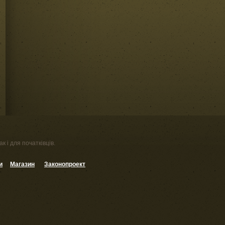
к і для початківців.
и
Магазин
Законопроект