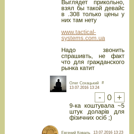
Выглядет прикольно,
взял бы такой девайс
в .308 только цены у
них там нету
www.tactical-
systems.com.ua
Надо звонить
спрашивть, не факт
что для гражданского
рынка катит
#
Олег Сохацький
13.07.2016 13:24
-
0
+
9-ка коштувала ~5
штук доларів для
фізичних осіб ;)
13.07.2016 13:23
Евгений Коваль