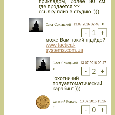
прикладом, более 80 см,
где продается ??
ссылку плиз в студию :)))
13.07.2016 02:46
#
Олег Сохацький
-
1
+
може Вам такий підійде?
www.tactical-
systems.com.ua
13.07.2016 02:47
Олег Сохацький
#
-
2
+
"охотничий
полуавтоматический
карабин" )))
13.07.2016 13:16
Евгений Коваль
#
-
0
+