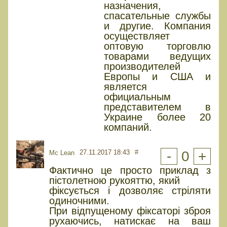
назначения,
спасательные службы
и другие. Компания
осуществляет
оптовую торговлю
товарами ведущих
производителей
Европы и США и
является
официальным
представителем в
Украине более 20
компаний.
27.11.2017 18:43
#
-
0
+
Mc Lean
Фактично це просто приклад з
пістолетною рукояттю, який
фіксується і дозволяє стріляти
одиночними.
При відпущеному фіксаторі зброя
рухаючись, натискає на ваш