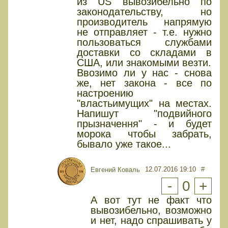
из US вывозибельно по
законодательству, но
производитель напрямую
не отправляет - т.е. нужно
пользоваться службами
доставки со складами в
США, или знакомыми везти.
Ввозимо ли у нас - снова
же, нет закона - все по
настроению
"властьимущих" на местах.
Напишут "подвийного
прызначення" - и будет
морока чтобы забрать,
бывало уже такое...
12.07.2016 19:10
#
Евгений Коваль
-
0
+
А вот тут не факт что
вывозибельно, возможно
и нет, надо спрашивать у