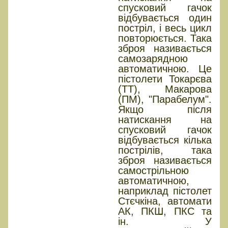
спусковий гачок
відбувається один
постріл, і весь цикл
повторюється. Така
зброя називається
самозарядною
автоматичною. Це
пістолети Токарєва
(ТТ), Макарова
(ПМ), "Парабелум".
Якщо після
натискання на
спусковий гачок
відбувається кілька
пострілів, така
зброя називається
самострільною
автоматичною,
наприклад пістолет
Стєчкіна, автомати
АК, ПКШ, ПКС та
ін. У