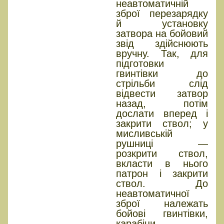
неавтоматичній
зброї перезарядку
й установку
затвора на бойовий
звід здійснюють
вручну. Так, для
підготовки
гвинтівки до
стрільби слід
відвести затвор
назад, потім
дослати вперед і
закрити ствол; у
мисливській
рушниці —
розкрити ствол,
вкласти в нього
патрон і закрити
ствол. До
неавтоматичної
зброї належать
бойові гвинтівки,
карабіни,