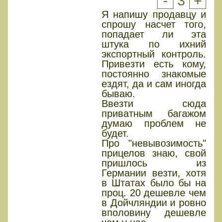
-
3
+
Я напишу продавцу и
спрошу насчет того,
попадает ли эта
штука по ихний
экспортный контроль.
Привезти есть кому,
постоянно знакомые
ездят, да и сам иногда
бываю.
Ввезти сюда
приватным багажом
думаю проблем не
будет.
Про "невывозимость"
прицелов знаю, свой
пришлось из
Германии везти, хотя
в Штатах было бы на
проц. 20 дешевле чем
в Дойчляндии и ровно
вполовину дешевле