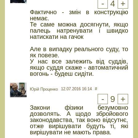
-
4
+
Фактично - змін в конструкцію
немає.
Те саме можна досягнути, якщо
палець натренувати і швидко
натискати на гачок
Але в випадку реального суду, то
як повезе.
У нас все залежить від суддів,
якщо суддя скаже - автоматичний
вогонь - будеш сидіти.
12.07.2016 16:14
#
Юрiй Проценко
-
9
+
Закони фізики безумовно
дозволять. А щодо збройового
законодавства, так воно відсутнє,
отже вирішувати будуть ті, які
вирішувати не мають права.