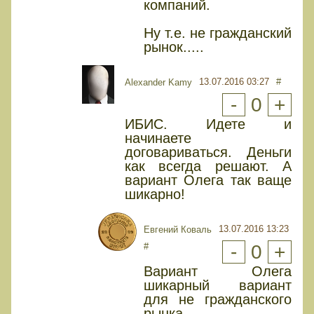
компаний.
Ну т.е. не гражданский
рынок.....
13.07.2016 03:27
#
Alexander Kamy
-
0
+
ИБИС. Идете и
начинаете
договариваться. Деньги
как всегда решают. А
вариант Олега так ваще
шикарно!
13.07.2016 13:23
Евгений Коваль
#
-
0
+
Вариант Олега
шикарный вариант
для не гражданского
рынка