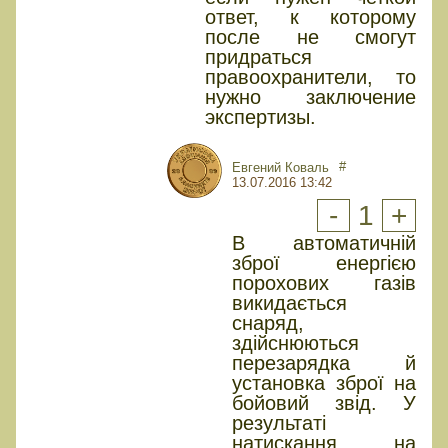
ответ, к которому
после не смогут
придраться
правоохранители, то
нужно заключение
экспертизы.
#
Евгений Коваль
13.07.2016 13:42
-
1
+
В автоматичній
зброї енергією
порохових газів
викидається
снаряд,
здійснюються
перезарядка й
установка зброї на
бойовий звід. У
результаті
натискання на