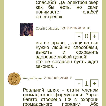
Спасибо) Да электрошокер
как бы есть, но сами
понимаете, слабей
огнестрелок.
23.07.2016 20:34
#
Сергій Забудько
-
0
+
вы не правы , защищаться
нужно любыми способами,
выжить и сохранить
здоровье любой ценой!
кто не согласен пусть ждет
законов...
23.07.2016 21:40
#
Андрій Горан
-
1
+
Реальний шлях - стати членом
громадського формування. Зараз
багато створено ГФ з охорони
громадського порядку. Або