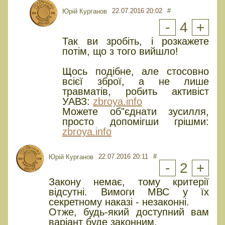
22.07.2016 20:02
#
Юрій Курганов
-
4
+
Так ви зробіть, і розкажете
потім, що з того вийшло!
Щось подібне, але стосовно
всієї зброї, а не лише
травматів, робить активіст
УАВЗ:
zbroya.info
Можете об"єднати зусилля,
просто допомігши грішми:
zbroya.info
22.07.2016 20:11
#
Юрій Курганов
-
2
+
Закону немає, тому критерії
відсутні. Вимоги МВС у їх
секретному наказі - незаконні.
Отже, будь-який доступний вам
варіант буде законним.