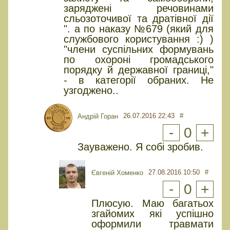
заряджені речовинами
сльозоточивої та дратівної дії
". а по наказу №679 (який для
службового користування :) )
"члени суспільних формувань
по охороні громадського
порядку й державної границі,"
- в категорії обраних. Не
узгоджено..
26.07.2016 22:43
#
Андрій Горан
-
0
+
Зауважено. Я собі зробив.
27.08.2016 10:50
#
Євгеній Хоменко
-
0
+
Плюсую. Маю багатьох
згайомих які успішно
оформили травмати