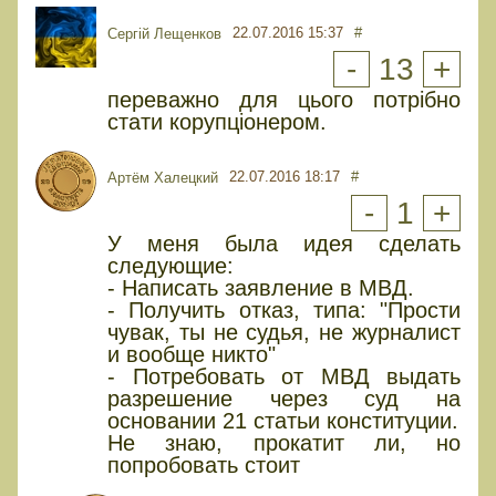
22.07.2016 15:37
#
Сергій Лещенков
-
13
+
переважно для цього потрібно
стати корупціонером.
22.07.2016 18:17
#
Артём Халецкий
-
1
+
У меня была идея сделать
следующие:
- Написать заявление в МВД.
- Получить отказ, типа: "Прости
чувак, ты не судья, не журналист
и вообще никто"
- Потребовать от МВД выдать
разрешение через суд на
основании 21 статьи конституции.
Не знаю, прокатит ли, но
попробовать стоит