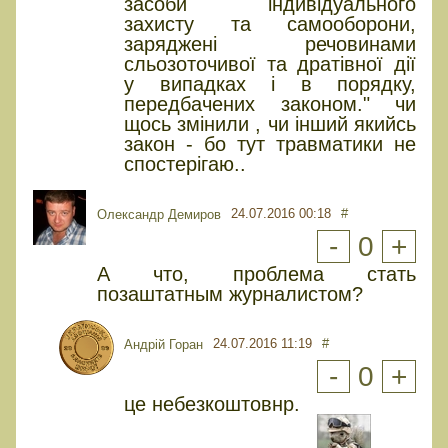
засоби індивідуального
захисту та самооборони,
заряджені речовинами
сльозоточивої та дратівної дії
у випадках і в порядку,
передбачених законом." чи
щось змінили , чи інший якийсь
закон - бо тут травматики не
спостерігаю..
24.07.2016 00:18
#
Олександр Демиров
-
0
+
А что, проблема стать
позаштатным журналистом?
24.07.2016 11:19
#
Андрій Горан
-
0
+
це небезкоштовнр.