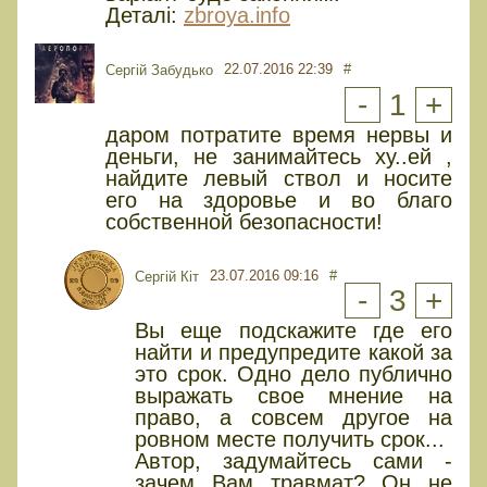
Деталі:
zbroya.info
22.07.2016 22:39
#
Сергій Забудько
-
1
+
даром потратите время нервы и
деньги, не занимайтесь ху..ей ,
найдите левый ствол и носите
его на здоровье и во благо
собственной безопасности!
23.07.2016 09:16
#
Сергій Кіт
-
3
+
Вы еще подскажите где его
найти и предупредите какой за
это срок. Одно дело публично
выражать свое мнение на
право, а совсем другое на
ровном месте получить срок...
Автор, задумайтесь сами -
зачем Вам травмат? Он не