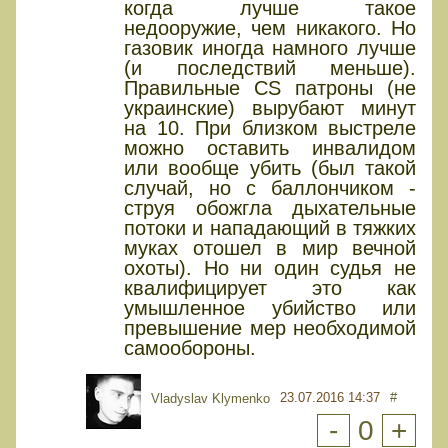
когда лучше такое
недооружие, чем никакого. Но
газовик иногда намного лучше
(и последствий меньше).
Правильные CS патроны (не
украинские) вырубают минут
на 10. При близком выстреле
можно оставить инвалидом
или вообще убить (был такой
случай, но с баллончиком -
струя обожгла дыхательные
потоки и нападающий в тяжких
муках отошел в мир вечной
охоты). Но ни один судья не
квалифицирует это как
умышленное убийство или
превышение мер необходимой
самообороны.
23.07.2016 14:37
#
Vladyslav Klymenko
-
0
+