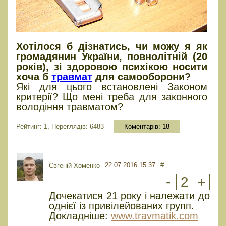
Хотілося б дізнатись, чи можу я як
громадянин України, повнолітній (20
років), зі здоровою психікою носити
хоча б
травмат
для самооборони?
Які для цього встановлені Законом
критерії? Що мені треба для законного
володіння травматом?
Рейтинг: 1, Переглядів: 6483
Коментарів:
18
22.07.2016 15:37
#
Євгеній Хоменко
-
2
+
Дочекатися 21 року і належати до
однієї із привілейованих групп.
Докладніше:
www.travmatik.com