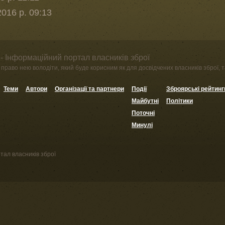
016 р. 09:13
- Інформаційний портал власників зброї
право нею володіти, який буде корисним як для досвідчених власників зброї, та
Теми
Автори
Організації та партнери
Події
Зброярські рейтинг
Майбутні
Політики
Поточні
Минулі
тал власників зброї