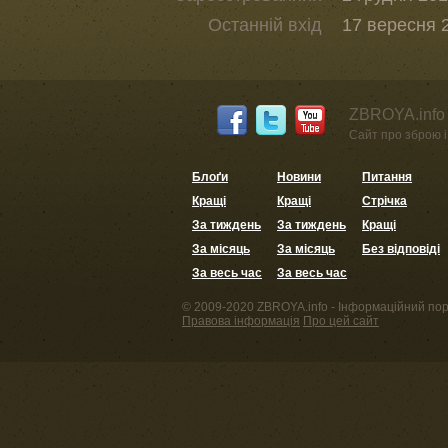
Останній вхід
17 вересня 2
ZBROYA.info 
Сайт про зброю і 
Блоґи
Новини
Питання
Кращі
Кращі
Стрічка
За тиждень
За тиждень
Кращі
За місяць
За місяць
Без відповіді
За весь час
За весь час
© 2009-2020 ZBROYA.info - Інформаційний пор
Правова інформація
Про цей сайт