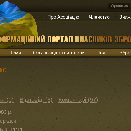
Українська
Про Асоціацію
Членство
Зниж
Теми
Організації та партнери
Події
Збро
ко
я (0)
Відповіді (8)
Коментарі (97)
83 р.
Черкаси
5 р. 11:11