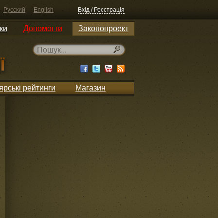
Русский
English
Вхід / Реєстрація
ки
Допомогти
Законопроект
ярські рейтинги
Магазин