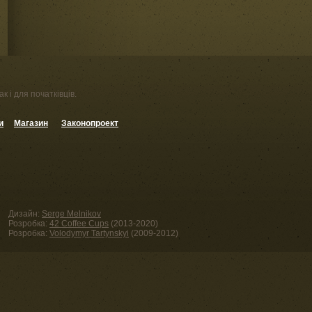
к і для початківців.
и
Магазин
Законопроект
Дизайн:
Serge Melnikov
Розробка:
42 Coffee Cups
(2013-2020)
Розробка:
Volodymyr Tartynskyi
(2009-2012)