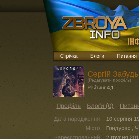
Стрічка
Блоґи
Питання
Сергій Забудь
(
Редагувати профіль
)
Рейтинг
4,1
Профіль
Блоґи (0)
Питанн
Дата народження
10 серпня 19
Місто
Гондурас , 
Зареєстрованний
2 грудня 201