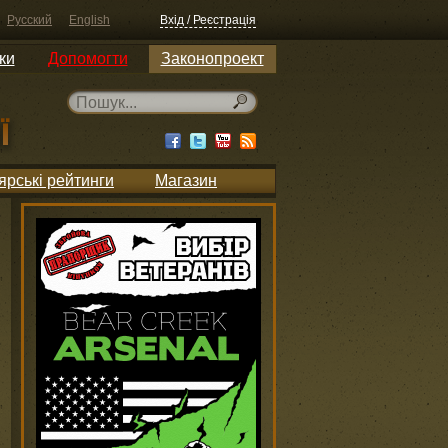
Русский
English
Вхід / Реєстрація
ки
Допомогти
Законопроект
ярські рейтинги
Магазин
1