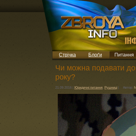
Стрічка
Блоґи
Питання
Чи можна подавати до
року?
21.09.2016
|
Юридичні питання
,
Рушниці
|
Автор:
М