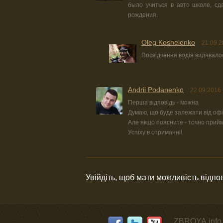
было учиться в авто школе, сд
рождения.
Oleg Koshelenko
21.09.2
Посвідчення водія видавалось
Andrii Podanenko
22.09.2016 
Перша відповідь - можна
Думаю, що буде залежати від офі
Але якщо поясните - точно прийм
Успіху в отриманні!
Увійдіть, щоб мати можливість відпо
ZBROYA.info 