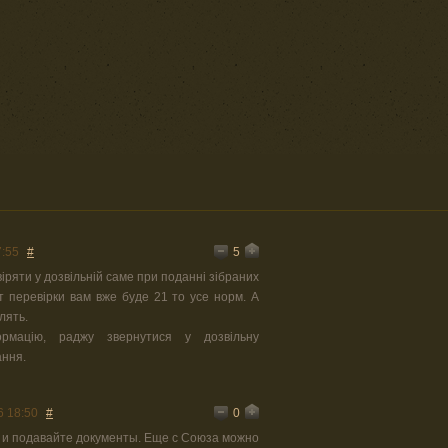
5
7:55
#
іряти у дозвільній саме при поданні зібраних
 перевірки вам вже буде 21 то усе норм. А
лять.
рмацію, раджу звернутися у дозвільну
ання.
0
6 18:50
#
 и подавайте документы. Еще с Союза можно