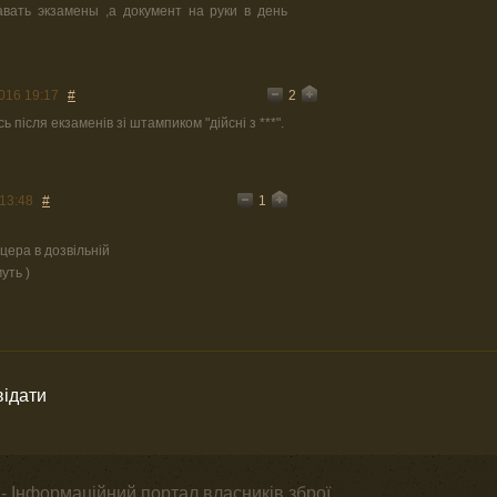
авать экзамены ,а документ на руки в день
2
016 19:17
#
 після екзаменів зі штампиком "дійсні з ***".
1
13:48
#
цера в дозвільній
уть )
відати
- Інформаційний портал власників зброї