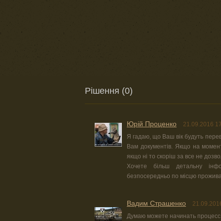
Рішення (0)
Юрiй Проценко
21.09.2016 1
Я гадаю, що Ваш вік будуть перев
Вам документів. Якщо на момент
якщо ні то скоріш за все не дозво
Хочете більш детальну інфо
безпосередньо по місцю прожив
Вадим Страшенко
21.09.201
Думаю можете начинать процесс