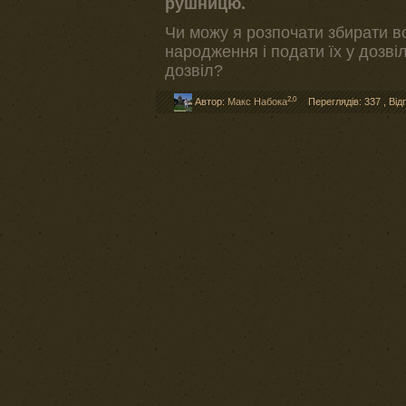
рушницю.
Чи можу я розпочати збирати вс
народження і подати їх у дозві
дозвіл?
2,0
Автор:
Макс Набока
Переглядів: 337
,
Від