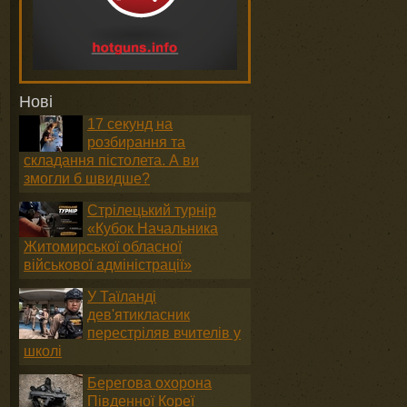
Нові
17 секунд на
розбирання та
складання пістолета. А ви
змогли б швидше?
Стрілецький турнір
«Кубок Начальника
Житомирської обласної
військової адміністрації»
У Таїланді
дев'ятикласник
перестріляв вчителів у
школі
Берегова охорона
Південної Кореї