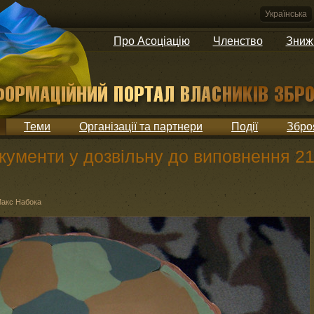
Українська
Про Асоціацію
Членство
Зниж
Теми
Організації та партнери
Події
Збро
кументи у дозвільну до виповнення 2
акс Набока