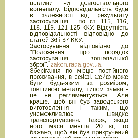
цеглини чи довгоствольного
вогнепалу. Відповідальність буде
в залежності від результату
застосування - по ст. 115, 116,
118, 119, 121-125 ККУ. Відсутність
відповідальності відповідно до
статей 36 і 37 ККУ.
Застосування відповідно до
"Положення про порядок
застосування вогнепальної
зброї",
zakon.rada.gov.ua
.
Зберігання по місцю постійного
проживання, в сейфі. Сейф може
бути будь-яким за розміром,
товщиною металу, типом замка -
це не регламентується. Але
краще, щоб він був заводського
виготовлення і таким, що
унеможливлює швидке
транспортування. Також, якщо
його маса менша 20 кг, то
бажано, щоб він був прикручений