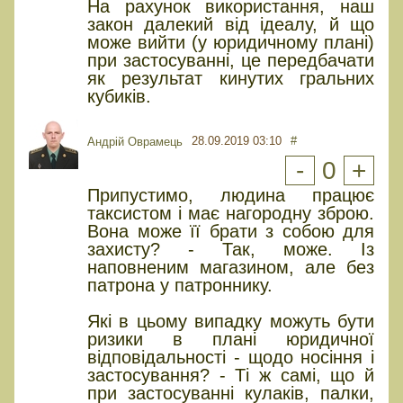
На рахунок використання, наш
закон далекий від ідеалу, й що
може вийти (у юридичному плані)
при застосуванні, це передбачати
як результат кинутих гральних
кубиків.
28.09.2019 03:10
#
Андрій Оврамець
-
0
+
Припустимо, людина працює
таксистом і має нагородну зброю.
Вона може її брати з собою для
захисту? - Так, може. Із
наповненим магазином, але без
патрона у патроннику.
Які в цьому випадку можуть бути
ризики в плані юридичної
відповідальності - щодо носіння і
застосування? - Ті ж самі, що й
при застосуванні кулаків, палки,