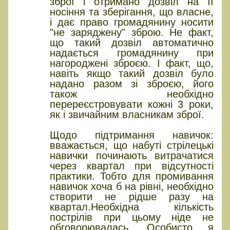
зброї і отримано дозвіл на її
носіння та зберігання, що власне,
і дає право громадянину носити
"не заряджену" зброю. Не факт,
що такий дозвіл автоматично
надається громадянину при
нагороджені зброєю. І факт, що,
навіть якщо такий дозвіл було
надано разом зі зброєю, його
також необхідно
перереєстровувати кожні 3 роки,
як і звичайним власникам зброї.
Щодо підтримання навичок:
вважається, що набуті стрілецькі
навички починають витрачатися
через квартал при відсутності
практики. Тобто для промивання
навичок хоча б на рівні, необхідно
створити не рідше разу на
квартал.Необхідна кількість
пострілів при цьому ніде не
обговорювалась. Особисто я