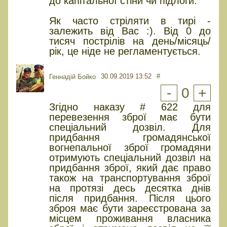
до капітальної стіни чи підлоги.
Як часто стріляти в тирі -
залежить від Вас :). Від 0 до
тисяч пострілів на день/місяць/
рік, це ніде не регламентується.
30.09.2019 13:52
#
Геннадій Бойко
-
0
+
Згідно наказу # 622 для
перевезення зброї має бути
спеціальний дозвіл. Для
придбання громадянської
вогнепальної зброї громадяни
отримують спеціальний дозвіл на
придбання зброї, який дає право
також на транспортування зброї
на протязі десь десятка днів
після придбання. Після цього
зброя має бути зареєстрована за
місцем проживання власника