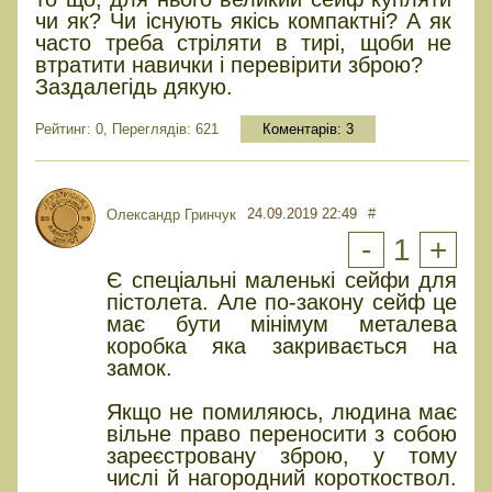
чи як? Чи існують якісь компактні? А як
часто треба стріляти в тирі, щоби не
втратити навички і перевірити зброю?
Заздалегідь дякую.
Рейтинг: 0, Переглядів: 621
Коментарів:
3
24.09.2019 22:49
#
Олександр Гринчук
-
1
+
Є спеціальні маленькі сейфи для
пістолета. Але по-закону сейф це
має бути мінімум металева
коробка яка закривається на
замок.
Якщо не помиляюсь, людина має
вільне право переносити з собою
зареєстровану зброю, у тому
числі й нагородний короткоствол.