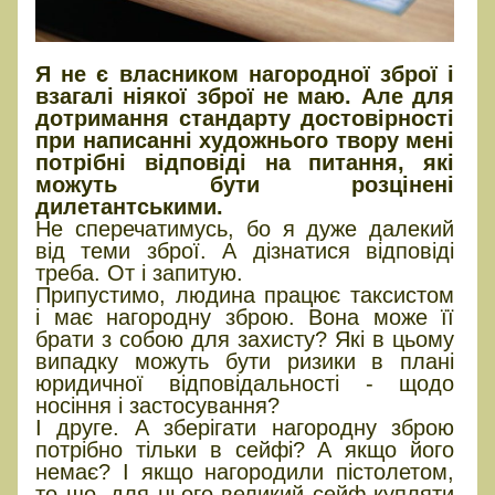
Я не є власником нагородної зброї і
взагалі ніякої зброї не маю. Але для
дотримання стандарту достовірності
при написанні художнього твору мені
потрібні відповіді на питання, які
можуть бути розцінені
дилетантськими.
Не сперечатимусь, бо я дуже далекий
від теми зброї. А дізнатися відповіді
треба. От і запитую.
Припустимо, людина працює таксистом
і має нагородну зброю. Вона може її
брати з собою для захисту? Які в цьому
випадку можуть бути ризики в плані
юридичної відповідальності - щодо
носіння і застосування?
І друге. А зберігати нагородну зброю
потрібно тільки в сейфі? А якщо його
немає? І якщо нагородили пістолетом,
то що, для нього великий сейф купляти