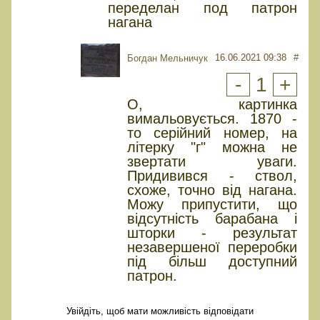
переделан под патрон
нагана
16.06.2021 09:38
#
Богдан Мельничук
-
1
+
О, картинка
вимальовується. 1870 -
то серійний номер, на
літерку "г" можна не
звертати уваги.
Придивився - ствол,
схоже, точно від нагана.
Можу припустити, що
відсутність барабана і
шторки - результат
незавершеної переробки
під більш доступний
патрон.
Увійдіть, щоб мати можливість відповідати