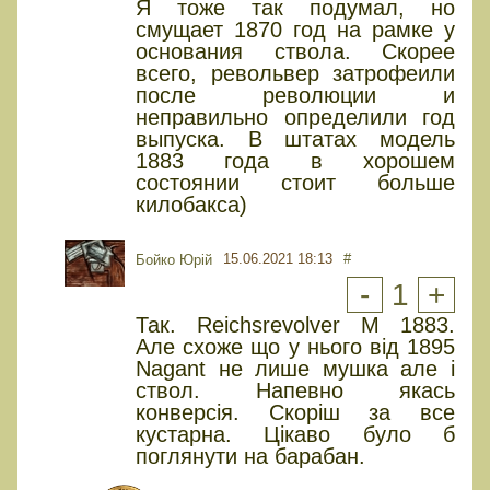
Я тоже так подумал, но
смущает 1870 год на рамке у
основания ствола. Скорее
всего, револьвер затрофеили
после революции и
неправильно определили год
выпуска. В штатах модель
1883 года в хорошем
состоянии стоит больше
килобакса)
15.06.2021 18:13
#
Бойко Юрій
-
1
+
Так. Reichsrevolver M 1883.
Але схоже що у нього від 1895
Nagant не лише мушка але і
ствол. Напевно якась
конверсія. Скоріш за все
кустарна. Цікаво було б
поглянути на барабан.