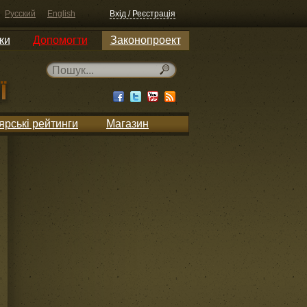
Русский
English
Вхід / Реєстрація
ки
Допомогти
Законопроект
ярські рейтинги
Магазин