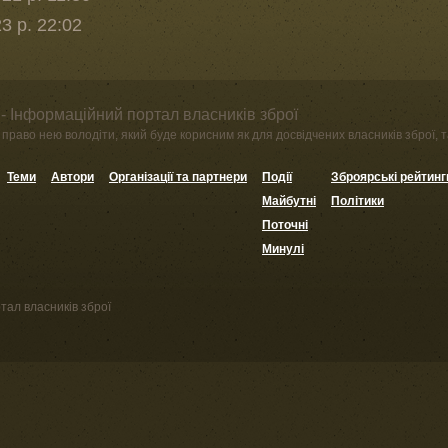
3 р. 22:02
- Інформаційний портал власників зброї
право нею володіти, який буде корисним як для досвідчених власників зброї, та
Теми
Автори
Організації та партнери
Події
Зброярські рейтинг
Майбутні
Політики
Поточні
Минулі
тал власників зброї