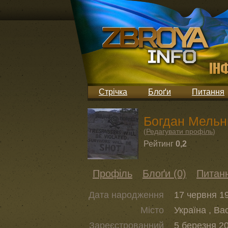
Стрічка
Блоґи
Питання
Богдан Мельн
(
Редагувати профіль
)
Рейтинг
0,2
Профіль
Блоґи (0)
Питанн
Дата народження
17 червня 19
Місто
Україна , Ва
Зареєстрованний
5 березня 20