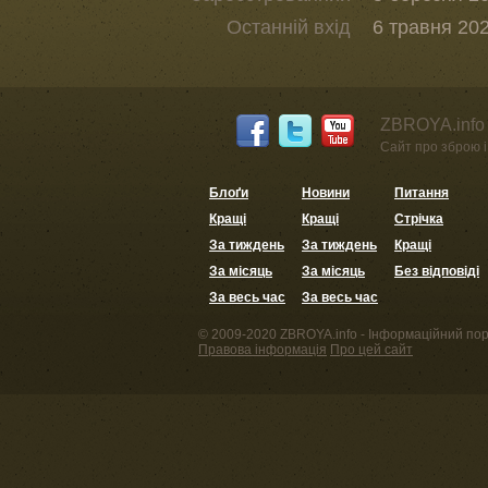
Останній вхід
6 травня 202
ZBROYA.info 
Сайт про зброю і 
Блоґи
Новини
Питання
Кращі
Кращі
Стрічка
За тиждень
За тиждень
Кращі
За місяць
За місяць
Без відповіді
За весь час
За весь час
© 2009-2020 ZBROYA.info - Інформаційний пор
Правова інформація
Про цей сайт