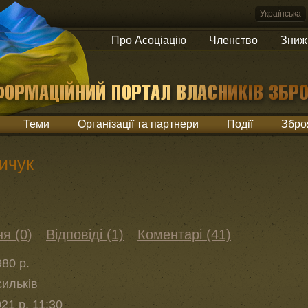
Українська
Про Асоціацію
Членство
Зниж
Теми
Організації та партнери
Події
Збро
ичук
я (0)
Відповіді (1)
Коментарі (41)
80 р.
сильків
21 р. 11:30