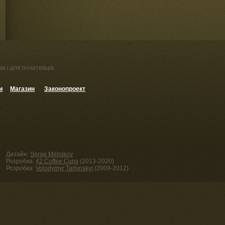
к і для початківців.
и
Магазин
Законопроект
Дизайн:
Serge Melnikov
Розробка:
42 Coffee Cups
(2013-2020)
Розробка:
Volodymyr Tartynskyi
(2009-2012)