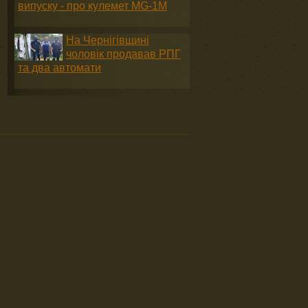
випуску - про кулемет MG-1М
На Чернігівщині
чоловік продавав РПГ
та два автомати