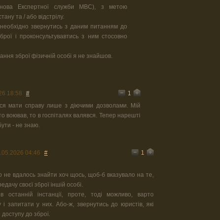
анова Експертної служби МВС), з метою
тану та / або відстрілу.
 необхідно звернутись з даним питанням до
брої і проконсультувавтись з ним стосовно
ання зброї фізичній особі я не знайшов.
1
26 18:58
#
ся мати справу лише з діючими дозволами. Мій
то воював, то в госпіталях валявся. Тепер нарешті
бути - не знаю.
1
.05.2026 04:46
#
о не вдалось знайти хоч щось, щоб-б вказувало на те,
дачу своєї зброї іншій особі.
 останній інстанції, проте, тоді можливо, варто
 і запитати у них. Або-ж, звернутись до юристів, які
 доступу до зброї.