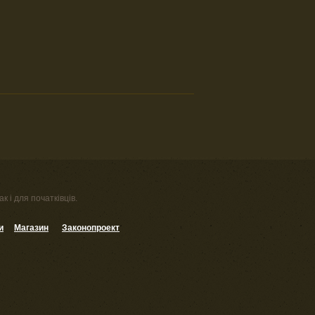
к і для початківців.
и
Магазин
Законопроект