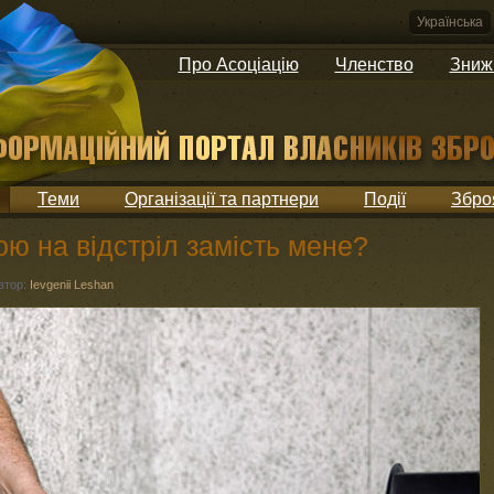
Українська
Про Асоціацію
Членство
Зниж
Теми
Організації та партнери
Події
Збро
ою на відстріл замість мене?
втор:
Ievgenii Leshan