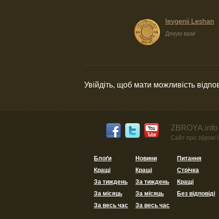
Ievgenii Leshan
Дякую вам!
Увійдіть, щоб мати можливість відпо
ZBROYA.info 
Сайт про зброю і 
Блоґи
Новини
Питання
Кращі
Кращі
Стрічка
За тиждень
За тиждень
Кращі
За місяць
За місяць
Без відповіді
За весь час
За весь час