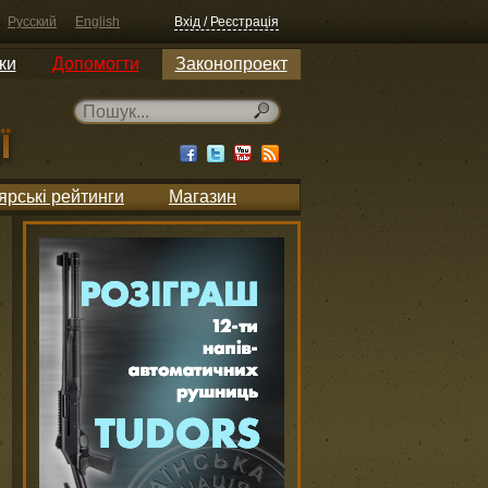
Русский
English
Вхід / Реєстрація
ки
Допомогти
Законопроект
ярські рейтинги
Магазин