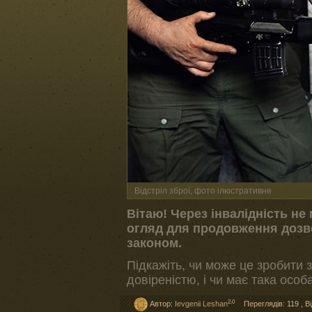
Відстріл зброї, фото ілюстративне
Вітаю! Через інвалідність не
огляд для продовження дозво
законом.
Підкажіть, чи може це зробити 
довіреністю, і чи має така осо
2,0
Автор:
Ievgenii Leshan
Переглядів: 119
,
Ві