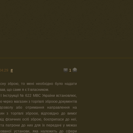
1
04:29
#
асну зброю, то мені необхідно було надати
вав, що саме я є її власником.
у І Інструкції № 622 МВС України встановлює,
ю через магазин з торгівлі зброєю документів
 дозволу або отримання направлення на
ин з торгівлі зброєю, відповідно до вимог
ід фізичних осіб зброю, боєприпаси до неї,
ї та патрони до них для їх передачі у межах
ізованої установи, яка належить до сфери