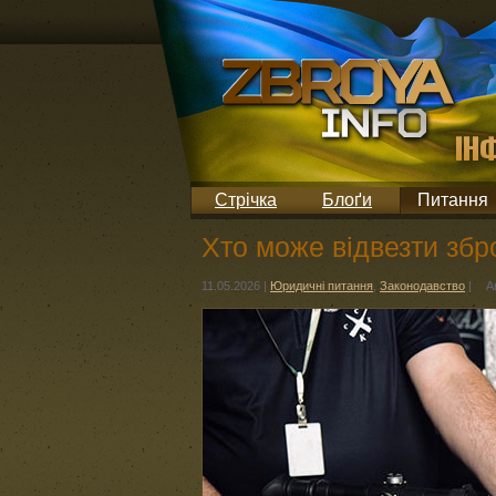
Стрічка
Блоґи
Питання
Хто може відвезти збр
11.05.2026
|
Юридичні питання
,
Законодавство
|
А