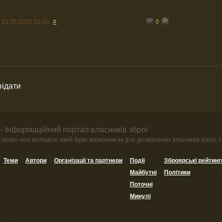
0
15.05.2026 15:40
#
відати
- Інформаційний портал власників зброї
право нею володіти, який буде корисним як для досвідчених власників зброї, та
Теми
Автори
Організації та партнери
Події
Зброярські рейтинг
Майбутні
Політики
Поточні
Минулі