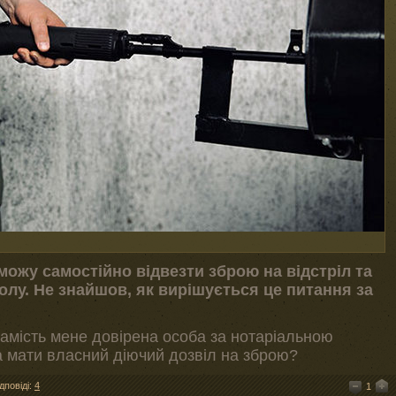
 можу самостійно відвезти зброю на відстріл та
лу. Не знайшов, як вирішується це питання за
замість мене довірена особа за нотаріальною
ба мати власний діючий дозвіл на зброю?
дповіді:
4
1