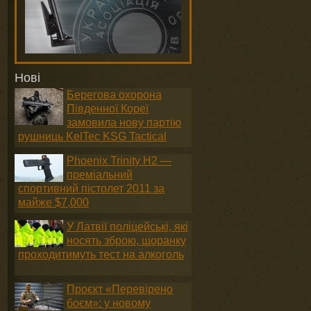
Нові
Берегова охорона
Південної Кореї
замовила нову партію
рушниць KelTec KSG Tactical
Phoenix Trinity H2 —
преміальний
спортивний пістолет 2011 за
майже $7,000
У Латвії поліцейські, які
носять зброю, щоранку
проходитимуть тест на алкоголь
Проєкт «Перевірено
боєм»: у новому