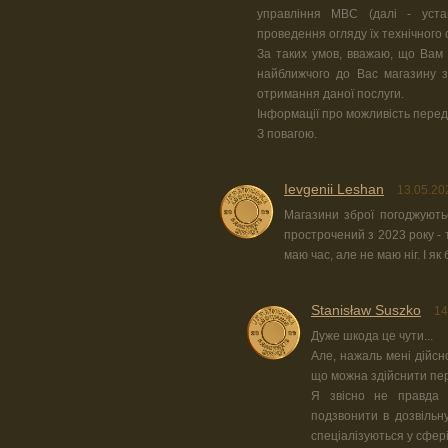
управління МВС (далі - уст
проведення огляду їх технічного с
За таких умов, вважаю, що Вам
найближчого до Вас магазину з
отримання даної послуги.
Інформації про можливість перед
З повагою.
Ievgenii Leshan
13.05.20
Магазини зброї погоджують
прострочений з 2023 року - 
маю час, але не маю ніг. І як 
Stanisław Suszko
14
Дуже шкода це чути...
Але, нажаль мені дійсн
що можна здійснити пере
Я звісно не правда в
подзвонити в дозвільну
спеціалізуються у сфері